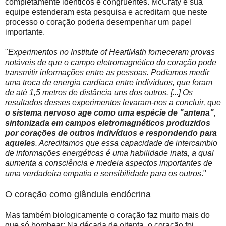
completamente idênticos e congruentes. McCraty e sua
equipe estenderam esta pesquisa e acreditam que neste
processo o coração poderia desempenhar um papel
importante.
"
Experimentos no Institute of HeartMath forneceram provas
notáveis de que o campo eletromagnético do coração pode
transmitir informações entre as pessoas. Podíamos medir
uma troca de energia cardíaca entre indivíduos, que foram
de até 1,5 metros de distância uns dos outros. [...] Os
resultados desses experimentos levaram-nos a concluir, que
o sistema nervoso age como uma espécie de "antena",
sintonizada em campos eletromagnéticos produzidos
por corações de outros indivíduos e respondendo para
aqueles
. Acreditamos que essa capacidade de intercambio
de informações energéticas é uma habilidade inata, a qual
aumenta a consciência e medeia aspectos importantes de
uma verdadeira empatia e sensibilidade para os outros
."
O coração como glândula endócrina
Mas também biologicamente o coração faz muito mais do
que só bombear: Na década de oitenta, o coração foi