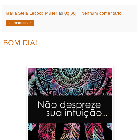
Maria Stela Lecocq Muller
às
08:30
Nenhum comentário:
Compartilhar
BOM DIA!