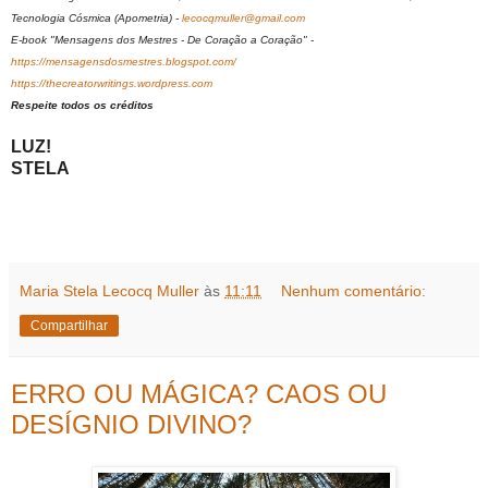
Tecnologia Cósmica (Apometria) -
lecocqmuller@gmail.com
E-book "Mensagens dos Mestres - De Coração a Coração" -
https://mensagensdosmestres.blogspot.com/
https://thecreatorwritings.wordpress.com
Respeite todos os créditos
LUZ!
STELA
Maria Stela Lecocq Muller
às
11:11
Nenhum comentário:
Compartilhar
ERRO OU MÁGICA? CAOS OU
DESÍGNIO DIVINO?