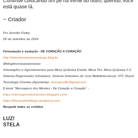
Continue colocando um pé na frente do outro, querido, você
está quase lá.
~ Criador
Por Jennifer Farley
06 de setembro de 2024
Formatação e tradução - DE CORAÇÃO A CORAÇÃO
http://www.decoracaoacoracao.blog.br
@blogdecoracaoacoracao
Informações e Agendamentos para Mesa Quântica Estelar, Mesa Pet, Mesa Quântica 2.0,
Sistema Regenerador Ashtariano, Sistema Arcturiano de Cura Multidimensional, STC Shanti
Tecnologia Cósmica (Apometria) -
lecocqmuller@gmail.com
E-book "Mensagens dos Mestres - De Coração a Coração" -
https://mensagensdosmestres.blogspot.com/
https://thecreatorwritings.wordpress.com
Respeite todos os créditos
LUZ!
STELA