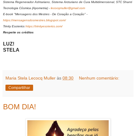
Sistema Regenerador Ashtariano, Sistema Arcturiano de Cura Multidimensional, STC Shanti
Tecnologia Cósmica (Apometria) -
lecocqmuller@gmail.com
E-book "Mensagens dos Mestres - De Coração a Coração" -
https://mensagensdosmestres.blogspot.com/
Trinity Esoterics
https://trinityesoterics.com/
Respeite os créditos
LUZ!
STELA
Maria Stela Lecocq Muller
às
08:30
Nenhum comentário:
Compartilhar
BOM DIA!