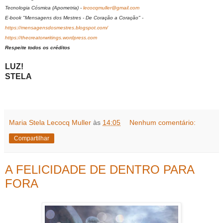
Tecnologia Cósmica (Apometria) -
lecocqmuller@gmail.com
E-book "Mensagens dos Mestres - De Coração a Coração" -
https://mensagensdosmestres.blogspot.com/
https://thecreatorwritings.wordpress.com
Respeite todos os créditos
LUZ!
STELA
Maria Stela Lecocq Muller
às
14:05
Nenhum comentário:
Compartilhar
A FELICIDADE DE DENTRO PARA
FORA