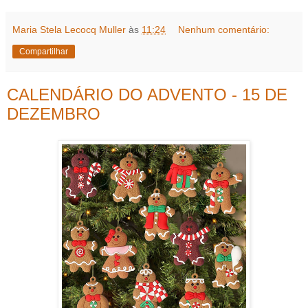
Maria Stela Lecocq Muller
às
11:24
Nenhum comentário:
Compartilhar
CALENDÁRIO DO ADVENTO - 15 DE
DEZEMBRO