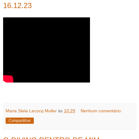
16.12.23
Maria Stela Lecocq Muller
às
10:29
Nenhum comentário:
Compartilhar