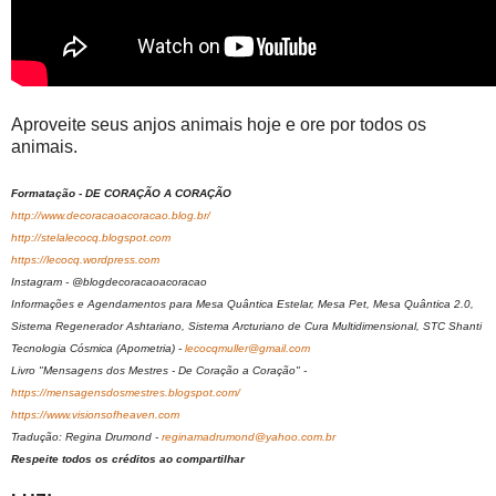
Aproveite seus anjos animais hoje e ore por todos os
animais.
Formatação - DE CORAÇÃO A CORAÇÃO
http://www.decoracaoacoracao.blog.br/
http://stelalecocq.blogspot.com
https://lecocq.wordpress.com
Instagram - @blogdecoracaoacoracao
Informações e Agendamentos para Mesa Quântica Estelar, Mesa Pet, Mesa Quântica 2.0,
Sistema Regenerador Ashtariano, Sistema Arcturiano de Cura Multidimensional, STC Shanti
Tecnologia Cósmica (Apometria) -
lecocqmuller@gmail.com
Livro "Mensagens dos Mestres - De Coração a Coração" -
https://mensagensdosmestres.blogspot.com/
https://www.visionsofheaven.com
Tradução: Regina Drumond -
reginamadrumond@yahoo.com.br
Respeite todos os créditos ao compartilhar