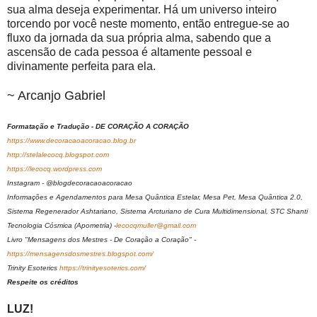
sua alma deseja experimentar. Há um universo inteiro
torcendo por você neste momento, então entregue-se ao
fluxo da jornada da sua própria alma, sabendo que a
ascensão de cada pessoa é altamente pessoal e
divinamente perfeita para ela.
~ Arcanjo Gabriel
Formatação e Tradução - DE CORAÇÃO A CORAÇÃO
https://www.decoracaoacoracao.blog.br
http://stelalecocq.blogspot.com
https://lecocq.wordpress.com
Instagram - @blogdecoracaoacoracao
Informações e Agendamentos para Mesa Quântica Estelar, Mesa Pet, Mesa Quântica 2.0,
Sistema Regenerador Ashtariano, Sistema Arcturiano de Cura Multidimensional, STC Shanti
Tecnologia Cósmica (Apometria) -
lecocqmuller@gmail.com
Livro "Mensagens dos Mestres - De Coração a Coração" -
https://mensagensdosmestres.blogspot.com/
Trinity Esoterics
https://trinityesoterics.com/
Respeite os créditos
LUZ!