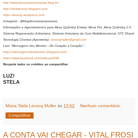
http://www.decoracaoacoracao.blog.br/
http://stelalecocq.blogspot.com
https://lecocq.wordpress.com
Instagram - @blogdecoracaoacoracao
Informações e Agendamentos para Mesa Quântica Estelar, Mesa Pet, Mesa Quântica 2.0,
Sistema Regenerador Ashtariano, Sistema Arcturiano de Cura Multidimensional, STC Shanti
Tecnologia Cósmica (Apometria) -
lecocqmuller@gmail.com
Livro "Mensagens dos Mestres - De Coração a Coração" -
https://mensagensdosmestres.blogspot.com/
https://www.facebook.com/celiastarchild
Respeite todos os créditos ao compartilhar
LUZ!
STELA
Maria Stela Lecocq Muller
às
13:52
Nenhum comentário:
Compartilhar
A CONTA VAI CHEGAR - VITAL FROSI