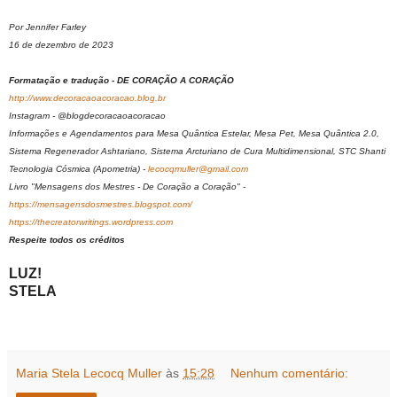
Por Jennifer Farley
16 de dezembro de 2023
Formatação e tradução - DE CORAÇÃO A CORAÇÃO
http://www.decoracaoacoracao.blog.br
Instagram - @blogdecoracaoacoracao
Informações e Agendamentos para Mesa Quântica Estelar, Mesa Pet, Mesa Quântica 2.0,
Sistema Regenerador Ashtariano, Sistema Arcturiano de Cura Multidimensional, STC Shanti
Tecnologia Cósmica (Apometria) -
lecocqmuller@gmail.com
Livro "Mensagens dos Mestres - De Coração a Coração" -
https://mensagensdosmestres.blogspot.com/
https://thecreatorwritings.wordpress.com
Respeite todos os créditos
LUZ!
STELA
Maria Stela Lecocq Muller
às
15:28
Nenhum comentário: