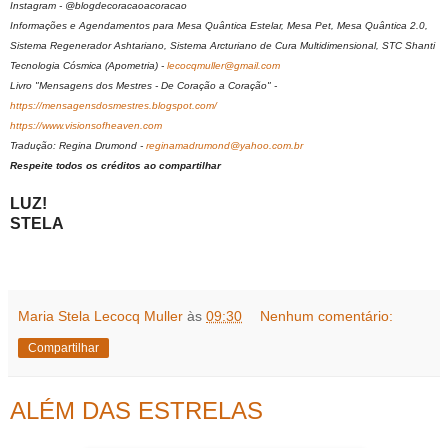
Instagram - @blogdecoracaoacoracao
Informações e Agendamentos para Mesa Quântica Estelar, Mesa Pet, Mesa Quântica 2.0,
Sistema Regenerador Ashtariano, Sistema Arcturiano de Cura Multidimensional, STC Shanti
Tecnologia Cósmica (Apometria) -
lecocqmuller@gmail.com
Livro "Mensagens dos Mestres - De Coração a Coração" -
https://mensagensdosmestres.blogspot.com/
https://www.visionsofheaven.com
Tradução: Regina Drumond -
reginamadrumond@yahoo.com.br
Respeite todos os créditos ao compartilhar
LUZ!
STELA
Maria Stela Lecocq Muller
às
09:30
Nenhum comentário:
Compartilhar
ALÉM DAS ESTRELAS