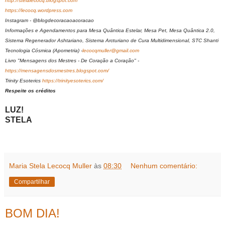
http://stelalecocq.blogspot.com
https://lecocq.wordpress.com
Instagram - @blogdecoracaoacoracao
Informações e Agendamentos para Mesa Quântica Estelar, Mesa Pet, Mesa Quântica 2.0,
Sistema Regenerador Ashtariano, Sistema Arcturiano de Cura Multidimensional, STC Shanti
Tecnologia Cósmica (Apometria) -
lecocqmuller@gmail.com
Livro "Mensagens dos Mestres - De Coração a Coração" -
https://mensagensdosmestres.blogspot.com/
Trinity Esoterics
https://trinityesoterics.com/
Respeite os créditos
LUZ!
STELA
Maria Stela Lecocq Muller
às
08:30
Nenhum comentário:
Compartilhar
BOM DIA!