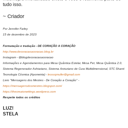
tudo isso.
~ Criador
Por Jennifer Farley
15 de dezembro de 2023
Formatação e tradução - DE CORAÇÃO A CORAÇÃO
http://www.decoracaoacoracao.blog.br
Instagram - @blogdecoracaoacoracao
Informações e Agendamentos para Mesa Quântica Estelar, Mesa Pet, Mesa Quântica 2.0,
Sistema Regenerador Ashtariano, Sistema Arcturiano de Cura Multidimensional, STC Shanti
Tecnologia Cósmica (Apometria) -
lecocqmuller@gmail.com
Livro "Mensagens dos Mestres - De Coração a Coração" -
https://mensagensdosmestres.blogspot.com/
https://thecreatorwritings.wordpress.com
Respeite todos os créditos
LUZ!
STELA