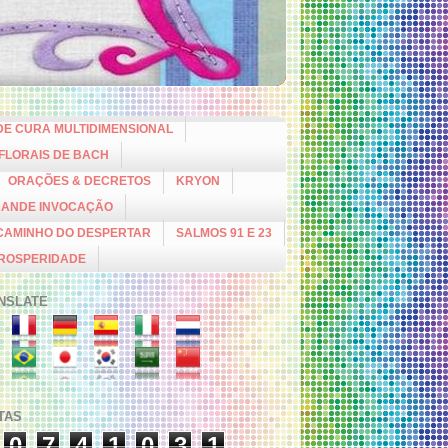
DE CURA MULTIDIMENSIONAL
 FLORAIS DE BACH
ORAÇÕES & DECRETOS
KRYON
RANDE INVOCAÇÃO
CAMINHO DO DESPERTAR
SALMOS 91 E 23
PROSPERIDADE
NSLATE
ITAS
0
7
4
1
0
3
1