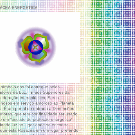
ÁCEA ENERGÉTICA
 símbolo nos foi entregue pelos
idores da Luz, Irmãos Superiores da
ederação Intergaláctica, Seres
nosos em serviço amoroso ao Planeta
a. É um portal de entrada a Dimensões
riores, que tem por finalidade ser usado
 um “escudo de proteção energética”,
diando luz no lugar onde se encontre.
que esta Rosácea em um lugar preferido