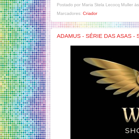
Postado por
Maria Stela Lecocq Muller
à
Marcadores:
Criador
ADAMUS - SÉRIE DAS ASAS - 