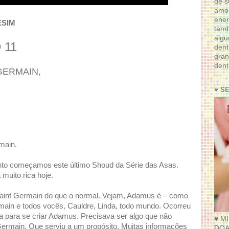
de s
amor
ener
ESIM
tam
algu
D 11
dent
gran
dent
 GERMAIN,
♥ S
main.
nto começamos este último Shoud da Série das Asas.
muito rica hoje.
aint Germain do que o normal. Vejam, Adamus é – como
main e todos vocês, Cauldre, Linda, todo mundo. Ocorreu
a para se criar Adamus. Precisava ser algo que não
♥ M
Germain. Que serviu a um propósito. Muitas informações
DOA