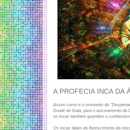
A PROFECIA INCA DA
Assim como é o momento do "Despertar 
Grade de Gaia, para o ancoramento da Co
os Incas também guardam o conhecime
Os Incas falam do florescimento da nos