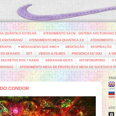
ESA QUÂNTICA ESTELAR
ATENDIMENTO SACM - SISTEMA ARCTURIANO 
R ASHTARIANO
ATENDIMENTO MESA QUANTICA 2.0
ATENDIMENTO -
ERAPIA
♥ MENSAGENS QUE AMO ♥
MEDITAÇÃO
RESPIRAÇÃO
OS 49 RAIOS
EFT
VIDEOS & FILMES
PRESENÇA EU SOU
A G
DECRETOS DOS 7 RAIOS
ABRAHAM-HICKS
HO'OPONOPONO
O 
URIANAS
ATENDIMENTO MESA DE PROTEÇÃO E MESA DE SUCESSO E 
TRA
E DO CONDOR
VIS
8