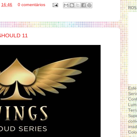
s
16:46
0 comentários
ROS
SHOULD 11
Este
Serv
Conf
Lumi
Terr
Supe
como
irra
Colo