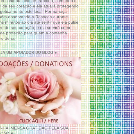
ua casa ou local de trabalho, com todo o
 de seu coração e ela atuará protegendo
geticamente este local. Permaneça
bém observando a Rosácea durante
ns minutos ao dia até sentir que ela pulse
ro de seu coração, e ela servirá como
de proteção para quem a contenha
ro de si.
EJA UM APOIADOR DO BLOG ♥
INHA IMENSA GRATIDÃO PELA SUA
ÇÃO ♥