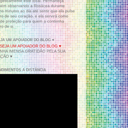
geticamente este local. Permaneça
bém observando a Rosácea durante
ns minutos ao dia até sentir que ela pulse
ro de seu coração, e ela servirá como
de proteção para quem a contenha
ro de si.
EJA UM APOIADOR DO BLOG ♥
INHA IMENSA GRATIDÃO PELA SUA
ÇÃO ♥
NDIMENTOS A DISTÂNCIA