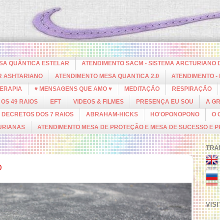
ESA QUÂNTICA ESTELAR
ATENDIMENTO SACM - SISTEMA ARCTURIANO 
R ASHTARIANO
ATENDIMENTO MESA QUANTICA 2.0
ATENDIMENTO -
ERAPIA
♥ MENSAGENS QUE AMO ♥
MEDITAÇÃO
RESPIRAÇÃO
OS 49 RAIOS
EFT
VIDEOS & FILMES
PRESENÇA EU SOU
A G
DECRETOS DOS 7 RAIOS
ABRAHAM-HICKS
HO'OPONOPONO
O 
URIANAS
ATENDIMENTO MESA DE PROTEÇÃO E MESA DE SUCESSO E 
TRA
O
VIS