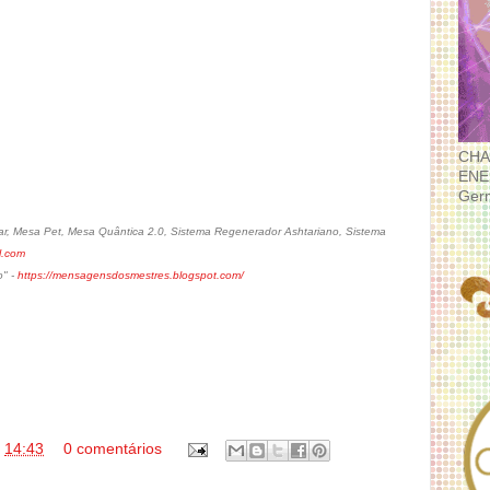
CHA
ENE
Ger
r, Mesa Pet, Mesa Quântica 2.0, Sistema Regenerador Ashtariano, Sistema
l.com
o" -
https://mensagensdosmestres.blogspot.com/
s
14:43
0 comentários