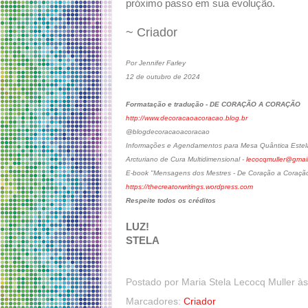
próximo passo em sua evolução.
~ Criador
Por Jennifer Farley
12 de outubro de 2024
Formatação e tradução - DE CORAÇÃO A CORAÇÃO
http://www.decoracaoacoracao.blog.br
@blogdecoracaoacoracao
Informações e Agendamentos para Mesa Quântica Estela
Arcturiano de Cura Multidimensional -
lecocqmuller@gmai
E-book "Mensagens dos Mestres - De Coração a Coraçã
https://thecreatorwritings.wordpress.com
Respeite todos os créditos
LUZ!
STELA
Postado por
Maria Stela Lecocq Muller
à
Marcadores:
Criador