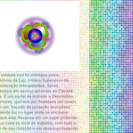
 símbolo nos foi entregue pelos
idores da Luz, Irmãos Superiores da
ederação Intergaláctica, Seres
nosos em serviço amoroso ao Planeta
a. É um portal de entrada a Dimensões
riores, que tem por finalidade ser usado
 um “escudo de proteção energética”,
diando luz no lugar onde se encontre.
que esta Rosácea em um lugar preferido
ua casa ou local de trabalho, com todo o
 de seu coração e ela atuará protegendo