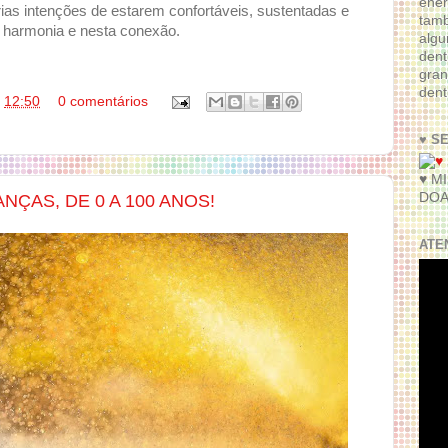
ener
rias intenções de estarem confortáveis, sustentadas e
tam
 harmonia e nesta conexão.
algu
dent
gran
dent
s
12:50
0 comentários
♥ S
♥ M
DOA
NÇAS, DE 0 A 100 ANOS!
ATE