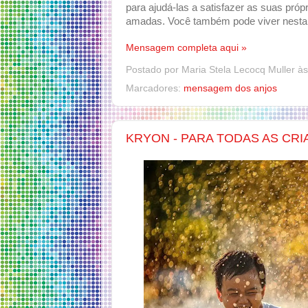
para ajudá-las a satisfazer as suas próp
amadas. Você também pode viver nesta
Mensagem completa aqui »
Postado por
Maria Stela Lecocq Muller
à
Marcadores:
mensagem dos anjos
KRYON - PARA TODAS AS CRIA