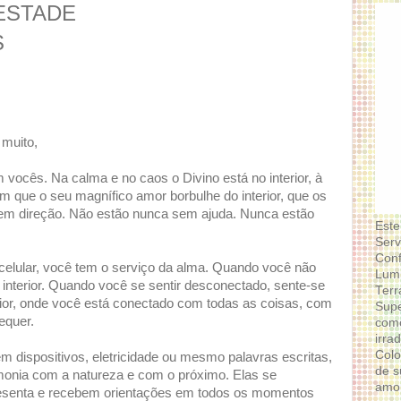
PESTADE
S
muito,
ocês. Na calma e no caos o Divino está no interior, à
 que o seu magnífico amor borbulhe do interior, que os
sem direção. Não estão nunca sem ajuda. Nunca estão
Este
Serv
Conf
elular, você tem o serviço da alma. Quando você não
Lumi
 interior. Quando você se sentir desconectado, sente-se
Terr
ior, onde você está conectado com todas as coisas, com
Supe
equer.
como
irra
Colo
 dispositivos, eletricidade ou mesmo palavras escritas,
de s
monia com a natureza e com o próximo. Elas se
amor
resenta e recebem orientações em todos os momentos