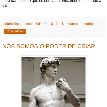
para dar mais do que se sentia autenticamente inspirado a
dar.
Maria Stela Lecocq Muller
às
10:12
Nenhum comentário:
Compartilhar
NÓS SOMOS O PODER DE CRIAR