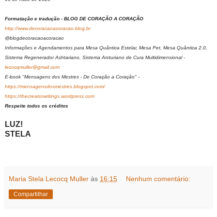
Formatação e tradução - BLOG DE CORAÇÃO A CORAÇÃO
http://www.decoracaoacoracao.blog.br
@blogdecoracaoacoracao
Informações e Agendamentos para Mesa Quântica Estelar, Mesa Pet, Mesa Quântica 2.0,
Sistema Regenerador Ashtariano, Sistema Arcturiano de Cura Multidimensional -
lecocqmuller@gmail.com
E-book "Mensagens dos Mestres - De Coração a Coração" -
https://mensagensdosmestres.blogspot.com/
https://thecreatorwritings.wordpress.com
Respeite todos os créditos
LUZ!
STELA
Maria Stela Lecocq Muller
às
16:15
Nenhum comentário:
Compartilhar