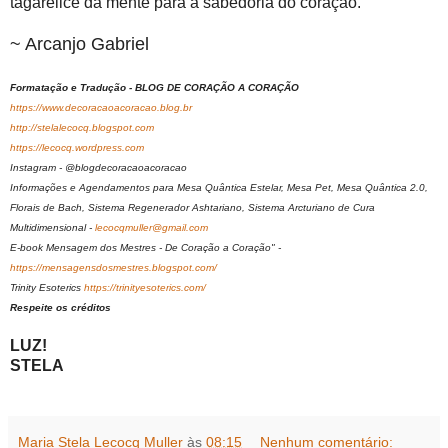
tagarelice da mente para a sabedoria do coração.
~ Arcanjo Gabriel
Formatação e Tradução - BLOG DE CORAÇÃO A CORAÇÃO
https://www.decoracaoacoracao.blog.br
http://stelalecocq.blogspot.com
https://lecocq.wordpress.com
Instagram - @blogdecoracaoacoracao
Informações e Agendamentos para Mesa Quântica Estelar, Mesa Pet, Mesa Quântica 2.0,
Florais de Bach, Sistema Regenerador Ashtariano, Sistema Arcturiano de Cura
Multidimensional -
lecocqmuller@gmail.com
E-book Mensagem dos Mestres - De Coração a Coração" -
https://mensagensdosmestres.blogspot.com/
Trinity Esoterics
https://trinityesoterics.com/
Respeite os créditos
LUZ!
STELA
Maria Stela Lecocq Muller
às
08:15
Nenhum comentário: