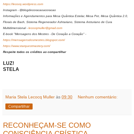
https://lecocq.wordpress.com
Instagram - @blogdecoracaoacoracao
Informações e Agendamentos para Mesa Quântica Estelar, Mesa Pet, Mesa Quântica 2.0,
Florais de Bach, Sistema Regenerador Ashtariano, Sistema Arcturiano de Cura
Multidimensional -
lecocqmuller@gmail.com
E-book "Mensagens dos Mestres - De Coração a Coração" -
https://mensagensdosmestres.blogspot.com/
https://www.starquestmastery.com/
Respeite todos os créditos ao compartilhar
LUZ!
STELA
Maria Stela Lecocq Muller
às
09:30
Nenhum comentário:
Compartilhar
RECONHEÇAM-SE COMO
CONSCIÊNCIA CRÍSTICA