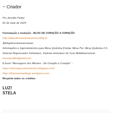
~ Criador
Por Jennifer Farley
02 de maio de 2025
Formatação e tradução - BLOG DE CORAÇÃO A CORAÇÃO
http://www.decoracaoacoracao.blog.br
@blogdecoracaoacoracao
Informações e Agendamentos para Mesa Quântica Estelar, Mesa Pet, Mesa Quântica 2.0,
Sistema Regenerador Ashtariano, Sistema Arcturiano de Cura Multidimensional -
lecocqmuller@gmail.com
E-book "Mensagens dos Mestres - De Coração a Coração" -
https://mensagensdosmestres.blogspot.com/
https://thecreatorwritings.wordpress.com
Respeite todos os créditos
LUZ!
STELA