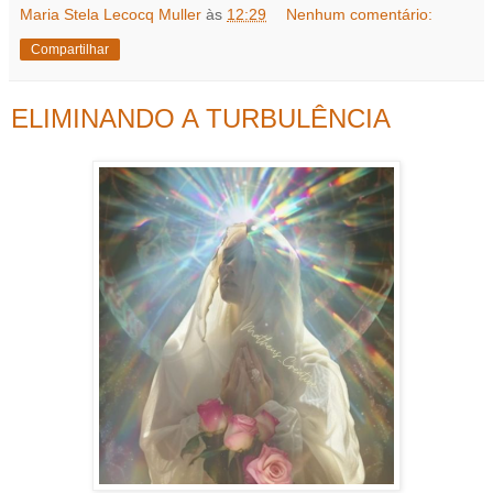
Maria Stela Lecocq Muller
às
12:29
Nenhum comentário:
Compartilhar
ELIMINANDO A TURBULÊNCIA