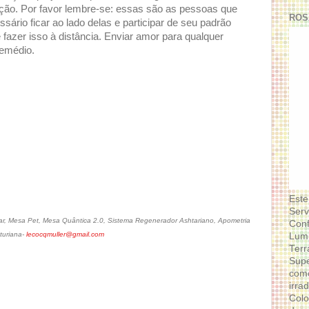
nção. Por favor lembre-se: essas são as pessoas que
ROS
ário ficar ao lado delas e participar de seu padrão
 fazer isso à distância. Enviar amor para qualquer
remédio.
Este
Serv
r, Mesa Pet, Mesa Quântica 2.0, Sistema Regenerador Ashtariano, Apometria
Conf
turiana-
lecocqmuller@gmail.com
Lumi
Terr
Supe
como
irra
Colo