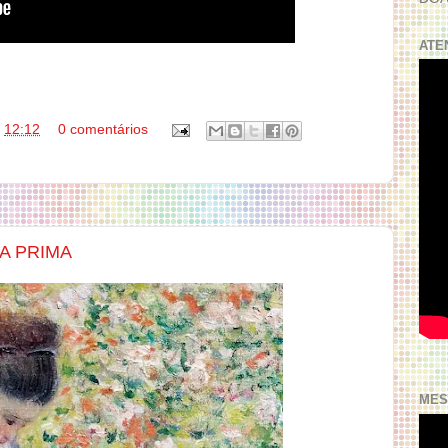
ATE
s
12:12
0 comentários
A PRIMA
MES