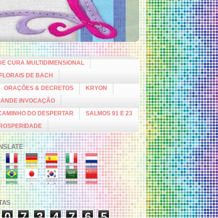
DE CURA MULTIDIMENSIONAL
 FLORAIS DE BACH
ORAÇÕES & DECRETOS
KRYON
RANDE INVOCAÇÃO
CAMINHO DO DESPERTAR
SALMOS 91 E 23
PROSPERIDADE
NSLATE
ITAS
0
7
3
4
7
6
5