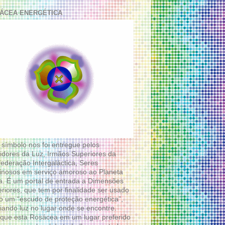
ÁCEA ENERGÉTICA
 símbolo nos foi entregue pelos
idores da Luz, Irmãos Superiores da
ederação Intergaláctica, Seres
nosos em serviço amoroso ao Planeta
a. É um portal de entrada a Dimensões
riores, que tem por finalidade ser usado
 um “escudo de proteção energética”,
diando luz no lugar onde se encontre.
que esta Rosácea em um lugar preferido