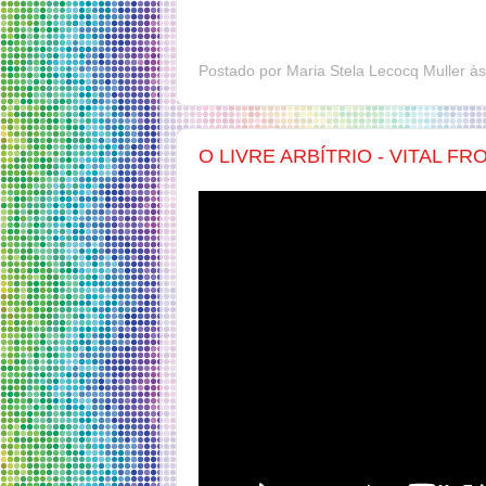
Postado por
Maria Stela Lecocq Muller
à
O LIVRE ARBÍTRIO - VITAL FR