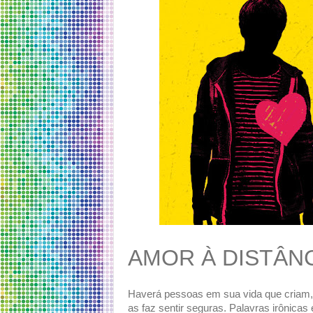
AMOR À DISTÂN
Haverá pessoas em sua vida que criam,
as faz sentir seguras. Palavras irônicas