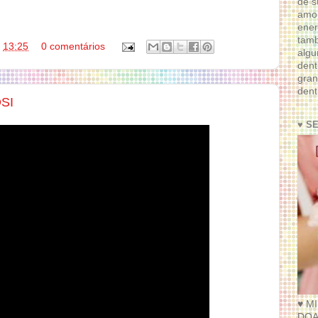
de s
amor
ener
tam
s
13:25
0 comentários
algu
dent
gran
dent
OSI
♥ S
♥ M
DOA