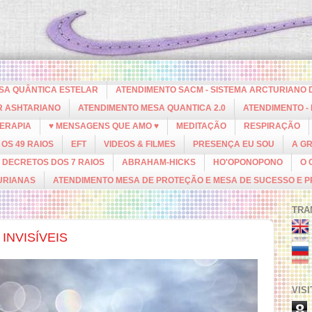
ESA QUÂNTICA ESTELAR
ATENDIMENTO SACM - SISTEMA ARCTURIANO 
R ASHTARIANO
ATENDIMENTO MESA QUANTICA 2.0
ATENDIMENTO -
ERAPIA
♥ MENSAGENS QUE AMO ♥
MEDITAÇÃO
RESPIRAÇÃO
OS 49 RAIOS
EFT
VIDEOS & FILMES
PRESENÇA EU SOU
A G
DECRETOS DOS 7 RAIOS
ABRAHAM-HICKS
HO'OPONOPONO
O 
URIANAS
ATENDIMENTO MESA DE PROTEÇÃO E MESA DE SUCESSO E 
TRA
INVISÍVEIS
VIS
8