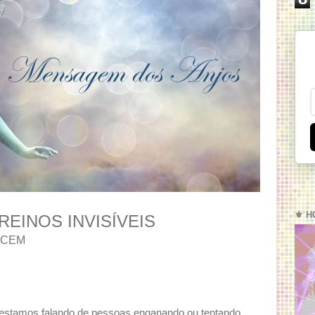
⚜️ H
EINOS INVISÍVEIS
ECEM
estamos falando de pessoas enganando ou tentando