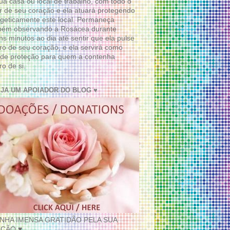
ua casa ou local de trabalho, com todo o
 de seu coração e ela atuará protegendo
geticamente este local. Permaneça
bém observando a Rosácea durante
ns minutos ao dia até sentir que ela pulse
ro de seu coração, e ela servirá como
de proteção para quem a contenha
ro de si.
EJA UM APOIADOR DO BLOG ♥
INHA IMENSA GRATIDÃO PELA SUA
ÇÃO ♥