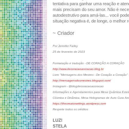
tentativa para ganhar uma reação e ate
mais precisam do seu amor. Não é necess
autodestrutivo para amá-las... você pode
situação negativa é, de longe, o melhor 
~ Criador
Por Jennifer Farley
25 de fevereiro de 2023
Formatação e tradução - DE CORAÇÃO A CORAÇÃO
http://www.decoracaoacoracao.blog.br
Livro "Mensagens dos Mestres - De Coração a Coração"
http://mensagensdosmestres.blogspot.com/
Instagram - @blogdecoracaoacoracao
Informações e Agendamentos para Mesa Quântica Estela
Cósmica e Dinâmica, Mesa Hologramas de Auto Cura Arc
https://thecreatorwritings.wordpress.com
Respeite todos os créditos
LUZ!
STELA