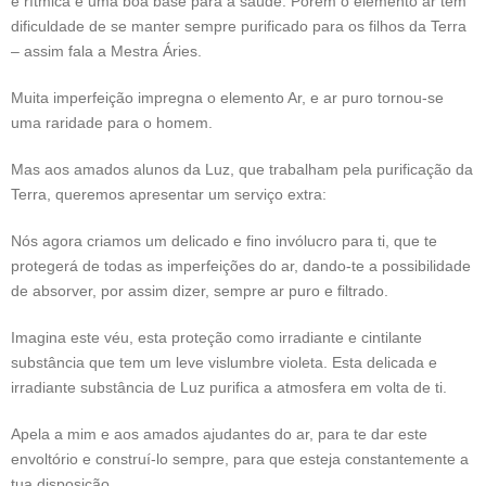
e rítmica é uma boa base para a saúde. Porém o elemento ar tem
dificuldade de se manter sempre purificado para os filhos da Terra
– assim fala a Mestra Áries.
Muita imperfeição impregna o elemento Ar, e ar puro tornou-se
uma raridade para o homem.
Mas aos amados alunos da Luz, que trabalham pela purificação da
Terra, queremos apresentar um serviço extra:
Nós agora criamos um delicado e fino invólucro para ti, que te
protegerá de todas as imperfeições do ar, dando-te a possibilidade
de absorver, por assim dizer, sempre ar puro e filtrado.
Imagina este véu, esta proteção como irradiante e cintilante
substância que tem um leve vislumbre violeta. Esta delicada e
irradiante substância de Luz purifica a atmosfera em volta de ti.
Apela a mim e aos amados ajudantes do ar, para te dar este
envoltório e construí-lo sempre, para que esteja constantemente a
tua disposição.