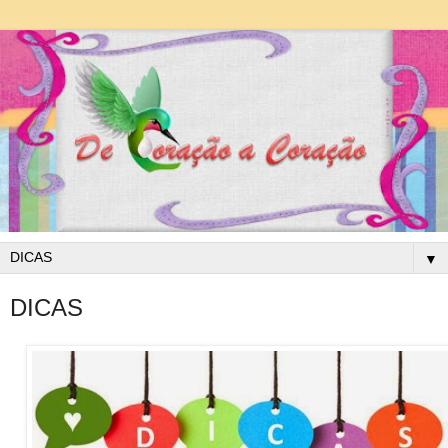
▼
DICAS