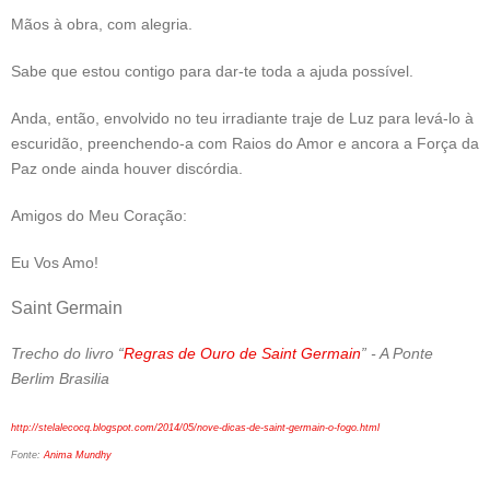
Mãos à obra, com alegria.
Sabe que estou contigo para dar-te toda a ajuda possível.
Anda, então, envolvido no teu irradiante traje de Luz para levá-lo à
escuridão, preenchendo-a com Raios do Amor e ancora a Força da
Paz onde ainda houver discórdia.
Amigos do Meu Coração:
Eu Vos Amo!
Saint Germain
Trecho do livro “
Regras de Ouro de Saint Germain
” - A Ponte
Berlim Brasilia
http://stelalecocq.blogspot.com/2014/05/nove-dicas-de-saint-germain-o-fogo.html
Fonte:
Anima Mundhy