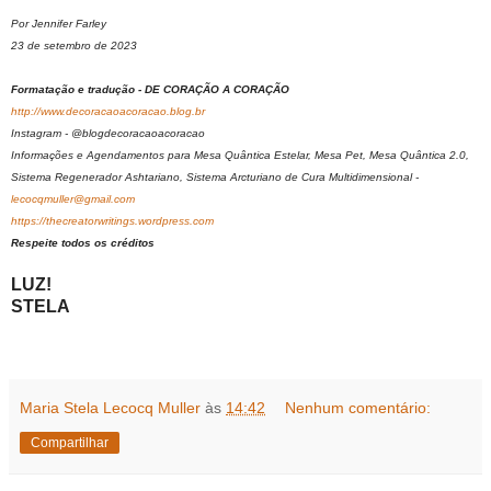
Por Jennifer Farley
23 de setembro de 2023
Formatação e tradução - DE CORAÇÃO A CORAÇÃO
http://www.decoracaoacoracao.blog.br
Instagram - @blogdecoracaoacoracao
Informações e Agendamentos para Mesa Quântica Estelar, Mesa Pet, Mesa Quântica 2.0,
Sistema Regenerador Ashtariano, Sistema Arcturiano de Cura Multidimensional -
lecocqmuller@gmail.com
https://thecreatorwritings.wordpress.com
Respeite todos os créditos
LUZ!
STELA
Maria Stela Lecocq Muller
às
14:42
Nenhum comentário:
Compartilhar