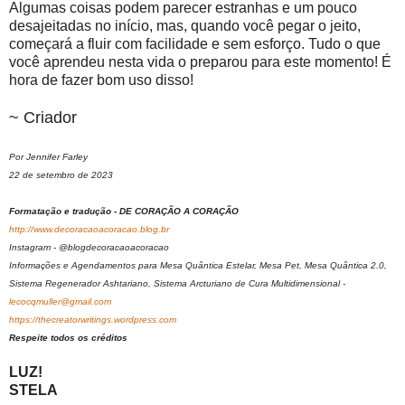
Algumas coisas podem parecer estranhas e um pouco
desajeitadas no início, mas, quando você pegar o jeito,
começará a fluir com facilidade e sem esforço. Tudo o que
você aprendeu nesta vida o preparou para este momento! É
hora de fazer bom uso disso!
~ Criador
Por Jennifer Farley
22 de setembro de 2023
Formatação e tradução - DE CORAÇÃO A CORAÇÃO
http://www.decoracaoacoracao.blog.br
Instagram - @blogdecoracaoacoracao
Informações e Agendamentos para Mesa Quântica Estelar, Mesa Pet, Mesa Quântica 2.0,
Sistema Regenerador Ashtariano, Sistema Arcturiano de Cura Multidimensional -
lecocqmuller@gmail.com
https://thecreatorwritings.wordpress.com
Respeite todos os créditos
LUZ!
STELA