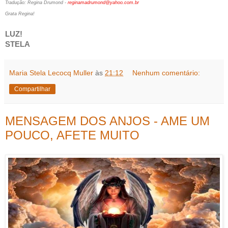
Tradução: Regina Drumond -
reginamadrumond@yahoo.com.br
Grata Regina!
LUZ!
STELA
Maria Stela Lecocq Muller
às
21:12
Nenhum comentário:
Compartilhar
MENSAGEM DOS ANJOS - AME UM
POUCO, AFETE MUITO