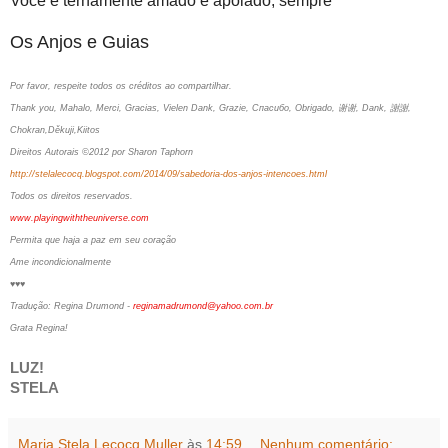
Você é ternamente amado e apoiado, sempre
Os Anjos e Guias
Por favor, respeite todos os créditos ao compartilhar.
Thank you, Mahalo, Merci, Gracias, Vielen Dank, Grazie, Спасибо, Obrigado, 谢谢, Dank, 謝謝,
Chokran,Děkuji,Kiitos
Direitos Autorais ©2012 por Sharon Taphorn
http://stelalecocq.blogspot.com/2014/09/sabedoria-dos-anjos-intencoes.html
Todos os direitos reservados.
www.playingwiththeuniverse.com
Permita que haja a paz em seu coração
Ame incondicionalmente
♥♥♥
Tradução: Regina Drumond -
reginamadrumond@yahoo.com.br
Grata Regina!
LUZ!
STELA
Maria Stela Lecocq Muller
às
14:59
Nenhum comentário: