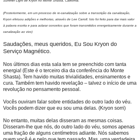
Summer Light de Kryon no Monte Shasta, Califórnia.
(Posteriormente, em um processo de re-canalização sobre a transcrição da canalização,
Kryon efetuou adições e melhorias, através de Lee Carroll. Isto foi feito para dar mais valor
à palavra escrita e para aclarar conceitos que foram transmitidos energeticamente durante a
canalização ao vivo)
Saudações, meus queridos, Eu Sou Kryon do
Serviço Magnético.
Nos últimos dias esta sala tem se preenchido com tanta
energia! (Este é o terceiro dia da conferência do Monte
Shasta). Tem havido muitas trivialidades, ensinamentos e
cura. Também tem havido revelação – talvez o início de uma
revolução no pensamento pessoal.
Vocês ouviram falar sobre entidades do outro lado do véu.
Vocês podem dizer que eu sou uma delas. (Kryon sorri)
No entanto, muitas delas disseram as mesmas coisas.
Disseram-lhe que nós, do outro lado do véu, somos apenas
uma fração de alguns centímetros adiante. Nós sabemos
quem você é e pelo que tem passado. Mas, uma verdadeira