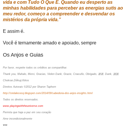
vida e com Tudo O Que É. Quando eu desperto as
minhas habilidades para perceber as energias sutis ao
meu redor, começo a compreender e desvendar os
mistérios da própria vida.”
E assim é.
Você é ternamente amado e apoiado, sempre
Os Anjos e Guias
Por favor, respeite todos os créditos ao compartilhar.
Thank you, Mahalo, Merci, Gracias, Vielen Dank, Grazie, Спасибо, Obrigado, 谢谢, Dank, 謝謝,
Chokran,Děkuji,Kiitos
Direitos Autorais ©2012 por Sharon Taphorn
http://stelalecocq.blogspot.com/2014/09/sabedoria-dos-anjos-insights.html
Todos os direitos reservados.
www.playingwiththeuniverse.com
Permita que haja a paz em seu coração
Ame incondicionalmente
♥♥♥