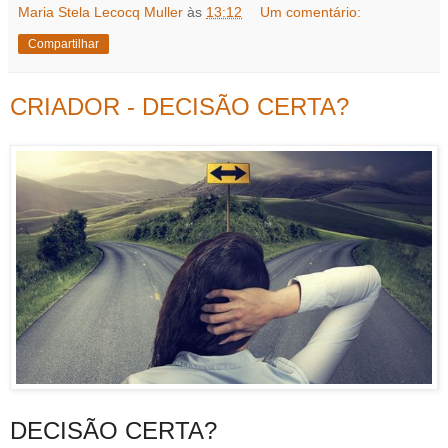
Maria Stela Lecocq Muller
às
13:12
Um comentário:
Compartilhar
CRIADOR - DECISÃO CERTA?
DECISÃO CERTA?