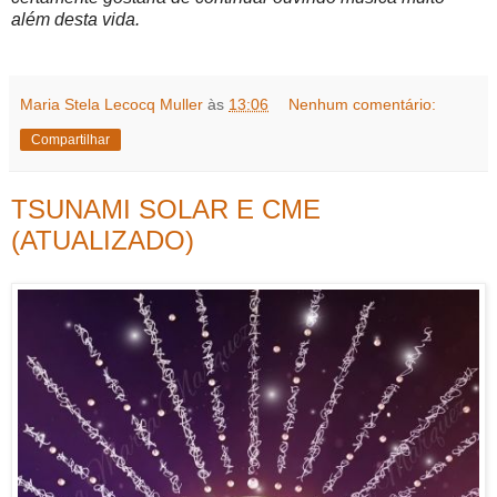
além desta vida.
Maria Stela Lecocq Muller
às
13:06
Nenhum comentário:
Compartilhar
TSUNAMI SOLAR E CME
(ATUALIZADO)