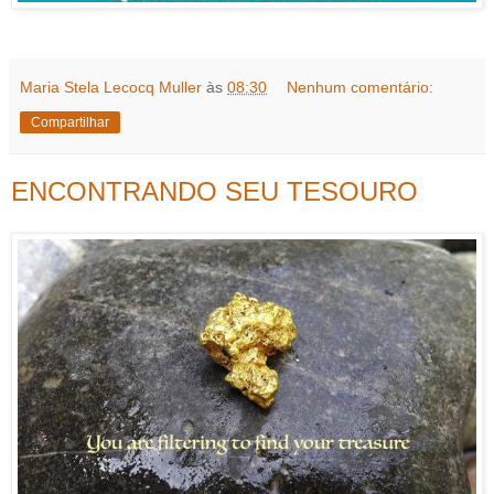
Maria Stela Lecocq Muller
às
08:30
Nenhum comentário:
Compartilhar
ENCONTRANDO SEU TESOURO