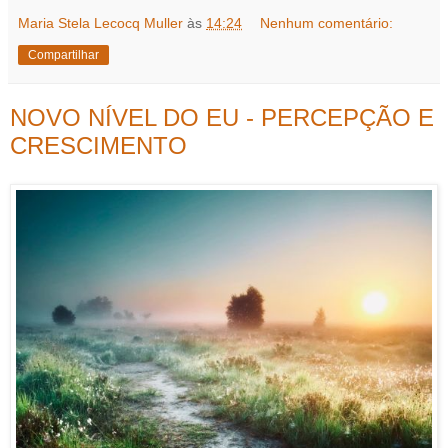
Maria Stela Lecocq Muller
às
14:24
Nenhum comentário:
Compartilhar
NOVO NÍVEL DO EU - PERCEPÇÃO E
CRESCIMENTO