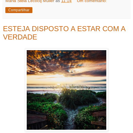
Maria Stela Lecocq Muller
às
11:14
Um comentário:
Compartilhar
ESTEJA DISPOSTO A ESTAR COM A
VERDADE