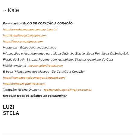
~ Kate
Formatação - BLOG DE CORAÇÃO A CORAÇÃO
http://www.decoracaoacoracao.blog.br/
http://stelalecocq.blogspot.com
https://lecocq.wordpress.com
Instagram - @blogdecoracaoacoracao
Informações e Agendamentos para Mesa Quântica Estelar, Mesa Pet, Mesa Quântica 2.0,
Florais de Bach, Sistema Regenerador Ashtariano, Sistema Arcturiano de Cura
Multidimensional -
lecocqmuller@gmail.com
E-book "Mensagens dos Mestres - De Coração a Coração" -
https://mensagensdosmestres.blogspot.com/
http://www.spirit-pathways.com
Tradução: Regina Drumond -
reginamadrumond@yahoo.com.br
Respeite todos os créditos ao compartilhar
LUZ!
STELA