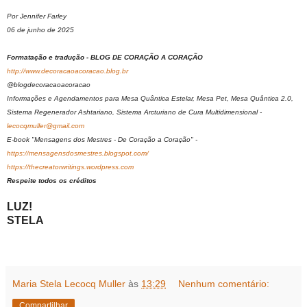
Por Jennifer Farley
06 de junho de 2025
Formatação e tradução - BLOG DE CORAÇÃO A CORAÇÃO
http://www.decoracaoacoracao.blog.br
@blogdecoracaoacoracao
Informações e Agendamentos para Mesa Quântica Estelar, Mesa Pet, Mesa Quântica 2.0,
Sistema Regenerador Ashtariano, Sistema Arcturiano de Cura Multidimensional -
lecocqmuller@gmail.com
E-book "Mensagens dos Mestres - De Coração a Coração" -
https://mensagensdosmestres.blogspot.com/
https://thecreatorwritings.wordpress.com
Respeite todos os créditos
LUZ!
STELA
Maria Stela Lecocq Muller
às
13:29
Nenhum comentário:
Compartilhar