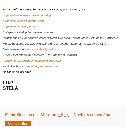
Formatação e Tradução - BLOG DE CORAÇÃO A CORAÇÃO
https://www.decoracaoacoracao.blog.br
http://stelalecocq.blogspot.com
https://lecocq.wordpress.com
Instagram - @blogdecoracaoacoracao
Informações e Agendamentos para Mesa Quântica Estelar, Mesa Pet, Mesa Quântica 2.0,
Florais de Bach, Sistema Regenerador Ashtariano, Sistema Arcturiano de Cura
Multidimensional -
lecocqmuller@gmail.com
E-book Mensagem dos Mestres - De Coração a Coração" -
https://mensagensdosmestres.blogspot.com/
Trinity Esoterics
https://trinityesoterics.com/
Respeite os créditos
LUZ!
STELA
Maria Stela Lecocq Muller
às
08:15
Nenhum comentário:
Compartilhar