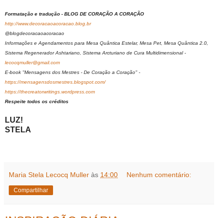
Formatação e tradução - BLOG DE CORAÇÃO A CORAÇÃO
http://www.decoracaoacoracao.blog.br
@blogdecoracaoacoracao
Informações e Agendamentos para Mesa Quântica Estelar, Mesa Pet, Mesa Quântica 2.0,
Sistema Regenerador Ashtariano, Sistema Arcturiano de Cura Multidimensional -
lecocqmuller@gmail.com
E-book "Mensagens dos Mestres - De Coração a Coração" -
https://mensagensdosmestres.blogspot.com/
https://thecreatorwritings.wordpress.com
Respeite todos os créditos
LUZ!
STELA
Maria Stela Lecocq Muller
às
14:00
Nenhum comentário:
Compartilhar