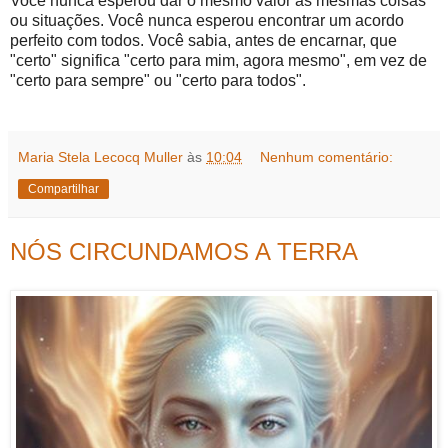
Você nunca esperou dar o mesmo valor às mesmas coisas
ou situações. Você nunca esperou encontrar um acordo
perfeito com todos. Você sabia, antes de encarnar, que
"certo" significa "certo para mim, agora mesmo", em vez de
"certo para sempre" ou "certo para todos".
Maria Stela Lecocq Muller
às
10:04
Nenhum comentário:
Compartilhar
NÓS CIRCUNDAMOS A TERRA