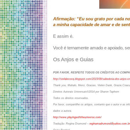
Afirmação: “Eu sou grato por cada nov
a minha capacidade de amar e de sent
E assim é.
Você é ternamente amado e apoiado, s
Os Anjos e Guias
POR FAVOR, RESPEITE TODOS OS CRÉDITOS AO COMP
http://stelalecocq.blogspot.com/2015/09/sabedoria-dos-anjos-c
Thank you, Mahalo, Merci, Gracias, Vielen Dank, Grazie,Спа
Direitos Autorais Universais©2014 por Sharon Taphorn
Todos os direitos reservados.
Por favor, compartilhe os artigos, contanto que o autor e as 
dados a autora.
http://www.playingwiththeuniverse.com/
Tradução: Regina Drumond –
reginamadrumond@yahoo.com.br