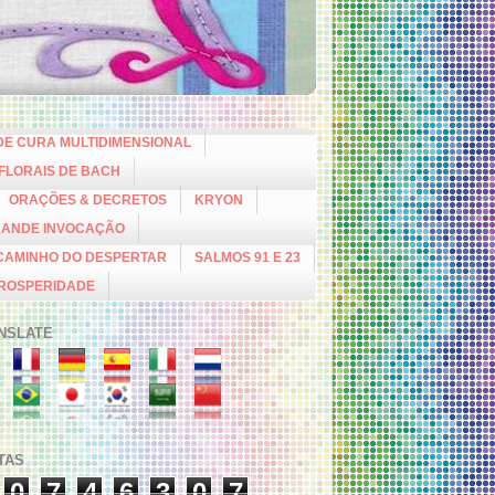
DE CURA MULTIDIMENSIONAL
 FLORAIS DE BACH
ORAÇÕES & DECRETOS
KRYON
RANDE INVOCAÇÃO
CAMINHO DO DESPERTAR
SALMOS 91 E 23
PROSPERIDADE
NSLATE
ITAS
0
7
4
6
3
0
7