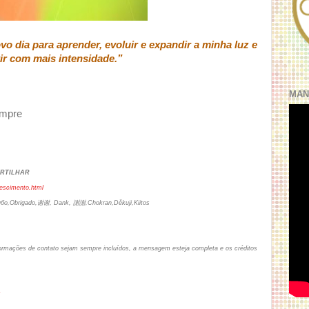
o dia para aprender, evoluir e expandir a minha luz e
ir com mais intensidade.”
MAN
empre
ARTILHAR
rescimento.html
сибо,Obrigado,谢谢, Dank, 謝謝,Chokran,Děkuji,Kiitos
informações de contato sejam sempre incluídos, a mensagem esteja completa e os créditos