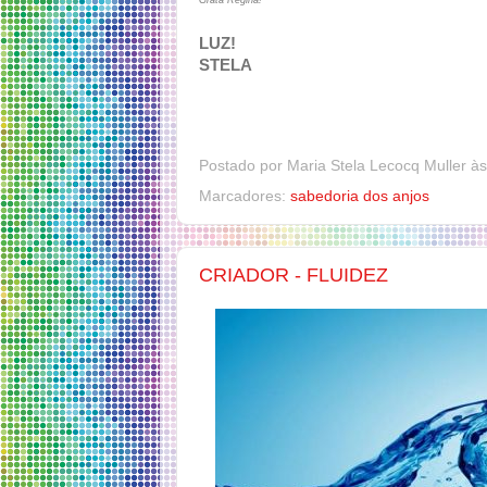
Grata Regina!
LUZ!
STELA
Postado por
Maria Stela Lecocq Muller
à
Marcadores:
sabedoria dos anjos
CRIADOR - FLUIDEZ