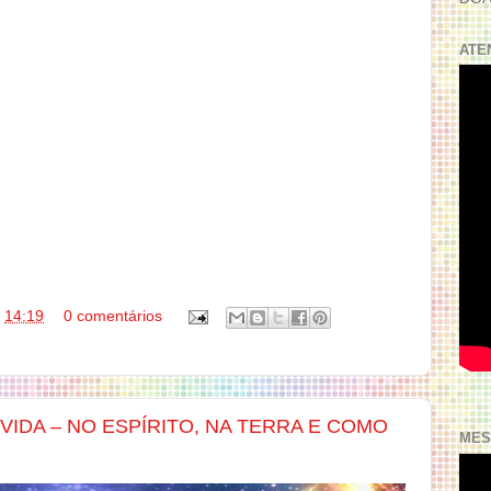
ATE
s
14:19
0 comentários
IDA – NO ESPÍRITO, NA TERRA E COMO
MES