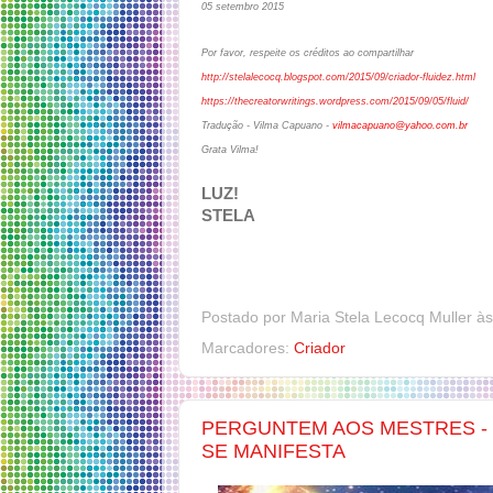
05 setembro 2015
Por favor, respeite os créditos ao compartilhar
http://stelalecocq.blogspot.com/2015/09/criador-fluidez.html
https://thecreatorwritings.wordpress.com/2015/09/05/fluid/
Tradução - Vilma Capuano -
vilmacapuano@yahoo.com.br
Grata Vilma!
LUZ!
STELA
Postado por
Maria Stela Lecocq Muller
à
Marcadores:
Criador
PERGUNTEM AOS MESTRES - V
SE MANIFESTA