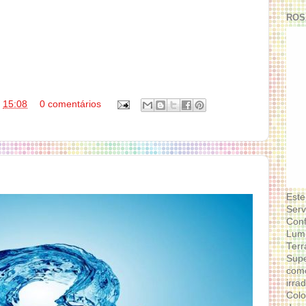
ROS
s
15:08
0 comentários
Este
Serv
Conf
Lumi
Terr
Supe
como
irra
Colo