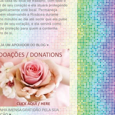
ua casa ou local de trabalho, com todo o
 de seu coração e ela atuará protegendo
geticamente este local. Permaneça
bém observando a Rosácea durante
ns minutos ao dia até sentir que ela pulse
ro de seu coração, e ela servirá como
de proteção para quem a contenha
ro de si.
EJA UM APOIADOR DO BLOG ♥
INHA IMENSA GRATIDÃO PELA SUA
ÇÃO ♥