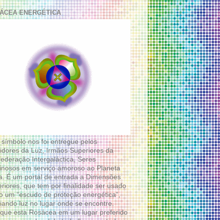
ÁCEA ENERGÉTICA
 símbolo nos foi entregue pelos
idores da Luz, Irmãos Superiores da
ederação Intergaláctica, Seres
nosos em serviço amoroso ao Planeta
a. É um portal de entrada a Dimensões
riores, que tem por finalidade ser usado
 um “escudo de proteção energética”,
diando luz no lugar onde se encontre.
que esta Rosácea em um lugar preferido