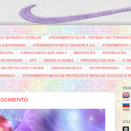
ESA QUÂNTICA ESTELAR
ATENDIMENTO SACM - SISTEMA ARCTURIANO 
R ASHTARIANO
ATENDIMENTO MESA QUANTICA 2.0
ATENDIMENTO -
ERAPIA
♥ MENSAGENS QUE AMO ♥
MEDITAÇÃO
RESPIRAÇÃO
OS 49 RAIOS
EFT
VIDEOS & FILMES
PRESENÇA EU SOU
A G
DECRETOS DOS 7 RAIOS
ABRAHAM-HICKS
HO'OPONOPONO
O 
URIANAS
ATENDIMENTO MESA DE PROTEÇÃO E MESA DE SUCESSO E 
TRA
ESCIMENTO
VIS
8