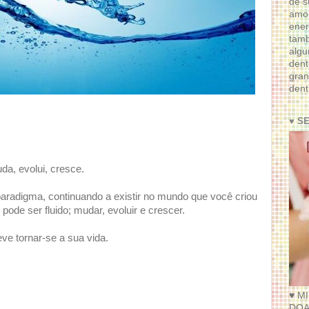
de s
amor
ener
tam
algu
dent
gran
dent
♥ S
da, evolui, cresce.
radigma, continuando a existir no mundo que você criou
ode ser fluido; mudar, evoluir e crescer.
ve tornar-se a sua vida.
♥ M
DOA