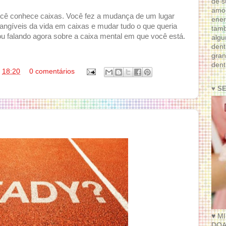
de s
amor
ocê conhece caixas. Você fez a mudança de um lugar
ener
 tangíveis da vida em caixas e mudar tudo o que queria
tam
 falando agora sobre a caixa mental em que você está.
algu
dent
gran
dent
s
18:20
0 comentários
♥ S
♥ M
DOA