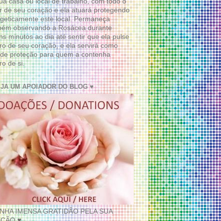
ua casa ou local de trabalho, com todo o
 de seu coração e ela atuará protegendo
geticamente este local. Permaneça
bém observando a Rosácea durante
ns minutos ao dia até sentir que ela pulse
ro de seu coração, e ela servirá como
de proteção para quem a contenha
ro de si.
EJA UM APOIADOR DO BLOG ♥
INHA IMENSA GRATIDÃO PELA SUA
ÇÃO ♥