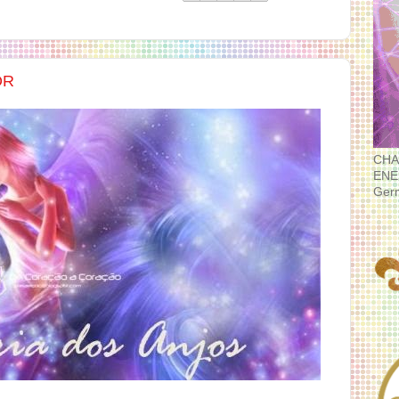
OR
CHA
ENE
Ger