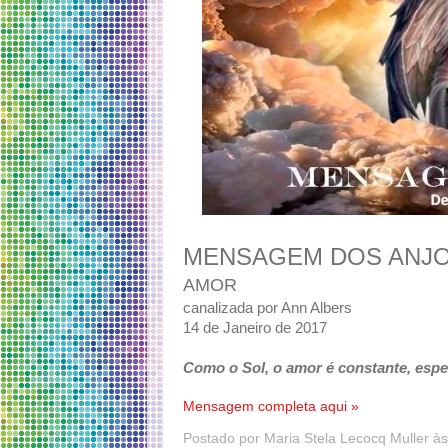
MENSAGEM DOS ANJ
AMOR
canalizada por Ann Albers
14 de Janeiro de 2017
Como o Sol, o amor é constante, espe
Mensagem completa aqui »
Postado por
Maria Stela Lecocq Muller
à