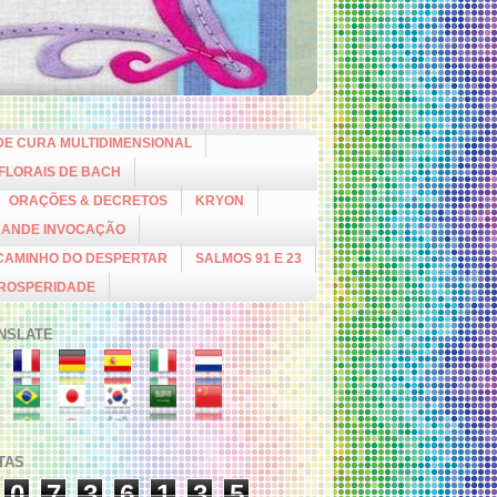
DE CURA MULTIDIMENSIONAL
 FLORAIS DE BACH
ORAÇÕES & DECRETOS
KRYON
RANDE INVOCAÇÃO
CAMINHO DO DESPERTAR
SALMOS 91 E 23
PROSPERIDADE
NSLATE
ITAS
0
7
3
6
1
3
5