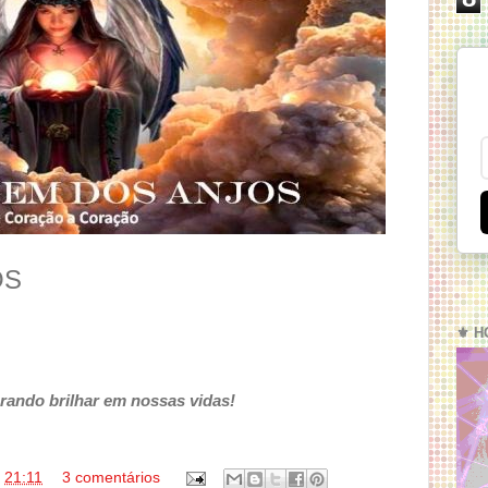
OS
⚜️ H
rando brilhar em nossas vidas!
s
21:11
3 comentários