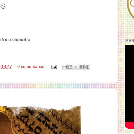
OS
stre o caminho
MAN
s
18:47
0 comentários