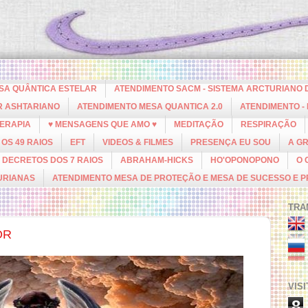
ESA QUÂNTICA ESTELAR
ATENDIMENTO SACM - SISTEMA ARCTURIANO 
R ASHTARIANO
ATENDIMENTO MESA QUANTICA 2.0
ATENDIMENTO -
ERAPIA
♥ MENSAGENS QUE AMO ♥
MEDITAÇÃO
RESPIRAÇÃO
OS 49 RAIOS
EFT
VIDEOS & FILMES
PRESENÇA EU SOU
A G
DECRETOS DOS 7 RAIOS
ABRAHAM-HICKS
HO'OPONOPONO
O 
URIANAS
ATENDIMENTO MESA DE PROTEÇÃO E MESA DE SUCESSO E 
TRA
OR
VIS
8