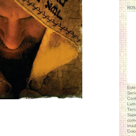
ROS
Este
Serv
Conf
Lumi
Terr
Supe
como
irra
Colo