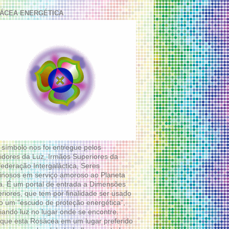
ÁCEA ENERGÉTICA
 símbolo nos foi entregue pelos
idores da Luz, Irmãos Superiores da
ederação Intergaláctica, Seres
nosos em serviço amoroso ao Planeta
a. É um portal de entrada a Dimensões
riores, que tem por finalidade ser usado
 um “escudo de proteção energética”,
diando luz no lugar onde se encontre.
que esta Rosácea em um lugar preferido