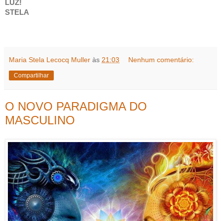
LUZ!
STELA
Maria Stela Lecocq Muller
às
21:03
Nenhum comentário:
Compartilhar
O NOVO PARADIGMA DO
MASCULINO