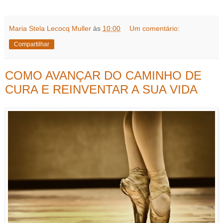
Maria Stela Lecocq Muller
às
10:00
Um comentário:
Compartilhar
COMO AVANÇAR DO CAMINHO DE
CURA E REINVENTAR A SUA VIDA