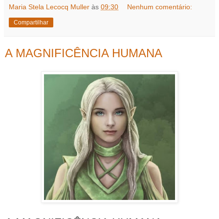
Maria Stela Lecocq Muller
às
09:30
Nenhum comentário:
Compartilhar
A MAGNIFICÊNCIA HUMANA