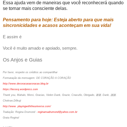
Essa ajuda vem de maneiras que você reconhecerá quando
se tornar mais consciente delas.
Pensamento para hoje: Esteja aberto para que mais
sincronicidades e acasos aconteçam em sua vida!
E assim é
Você é muito amado e apoiado, sempre.
Os Anjos e Guias
Por favor, respeite os créditos ao compartilhar
Formatação da mensagem:
DE CORAÇÃO A CORAÇÃO
http://www.decoracaoacoracao.blog.br
https://lecocq.wordpress.com
Thank you, Mahalo, Merci, Gracias, Vielen Dank, Grazie, Спасибо, Obrigado, 谢谢, Dank, 謝謝,
Chokran,Děkuji
http://www. playingwiththeuniverse.com/
Tradução: Regina Drumond -
reginamadrumond@yahoo.com.br
Grata Regina!