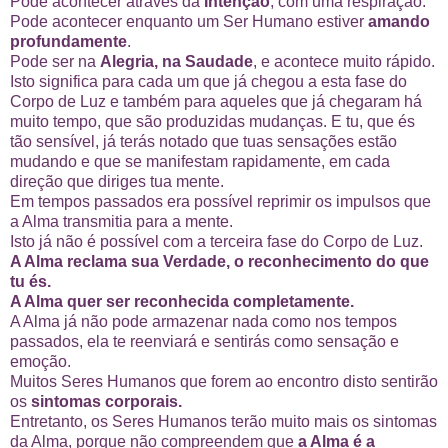
Pode acontecer através da
Intenção
, com uma respiração.
Pode acontecer enquanto um Ser Humano estiver
amando
profundamente
.
Pode ser na
Alegria, na Saudade
, e acontece muito rápido.
Isto significa para cada um que já chegou a esta fase do
Corpo de Luz e também para aqueles que já chegaram há
muito tempo, que são produzidas mudanças. E tu, que és
tão sensível, já terás notado que tuas sensações estão
mudando e que se manifestam rapidamente, em cada
direção que diriges tua mente.
Em tempos passados era possível reprimir os impulsos que
a Alma transmitia para a mente.
Isto já não é possível com a terceira fase do Corpo de Luz.
A Alma reclama sua Verdade, o reconhecimento do que
tu és.
A Alma quer ser reconhecida completamente.
A Alma já não pode armazenar nada como nos tempos
passados, ela te reenviará e sentirás como sensação e
emoção.
Muitos Seres Humanos que forem ao encontro disto sentirão
os
sintomas corporais.
Entretanto, os Seres Humanos terão muito mais os sintomas
da Alma, porque não compreendem que
a Alma é a