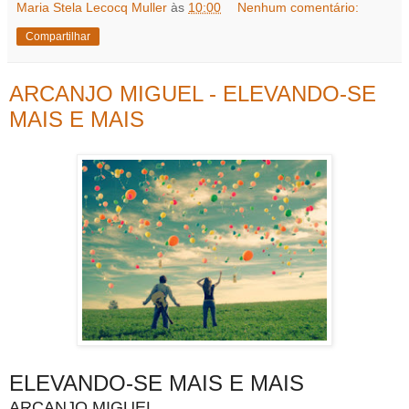
Maria Stela Lecocq Muller
às
10:00
Nenhum comentário:
Compartilhar
ARCANJO MIGUEL - ELEVANDO-SE
MAIS E MAIS
ELEVANDO-SE MAIS E MAIS
ARCANJO MIGUEL