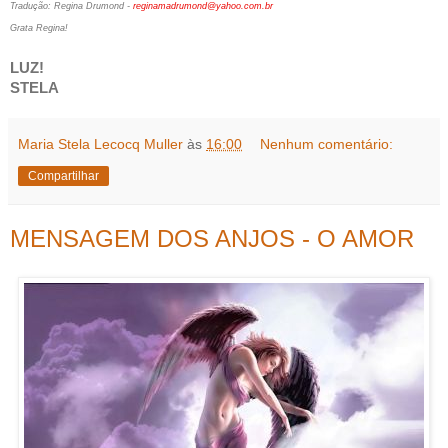
Tradução: Regina Drumond -
reginamadrumond@yahoo.com.br
Grata Regina!
LUZ!
STELA
Maria Stela Lecocq Muller
às
16:00
Nenhum comentário:
Compartilhar
MENSAGEM DOS ANJOS - O AMOR