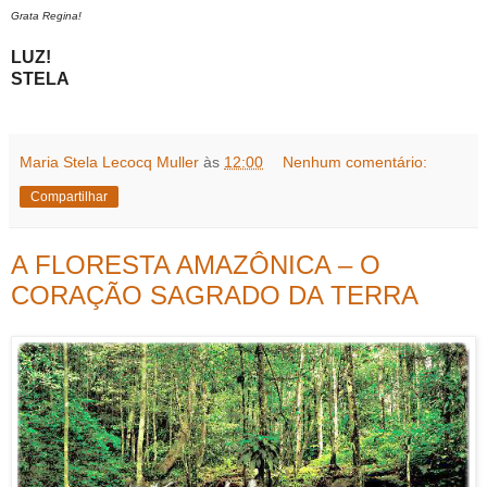
Grata Regina!
LUZ!
STELA
Maria Stela Lecocq Muller
às
12:00
Nenhum comentário:
Compartilhar
A FLORESTA AMAZÔNICA – O
CORAÇÃO SAGRADO DA TERRA