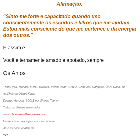
Afirmação:
“Sinto-me forte e capacitado quando uso
conscientemente os escudos e filtros que me ajudam.
Estou mais consciente do que me pertence e da energia
dos outros.”
E assim é.
Você é ternamente amado e apoiado, sempre
Os Anjos
Thank you, Mahalo, Merci, Gracias, Vielen Dank, Grazie, Спасибо, Obrigado, 谢谢, Dank, 謝
謝,Chokran,Děkuji,Kiitos
Direitos Autorais ©2012 por Sharon Taphorn
Todos os direitos reservados.
www.playingwiththeuniverse.com
Permita que haja a paz em seu coração
Ame incondicionalmente
♥♥♥