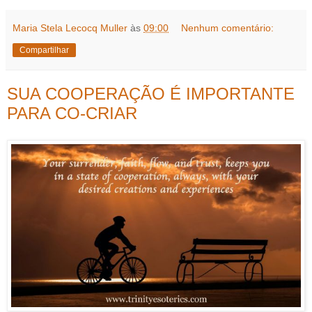
Maria Stela Lecocq Muller
às
09:00
Nenhum comentário:
Compartilhar
SUA COOPERAÇÃO É IMPORTANTE
PARA CO-CRIAR