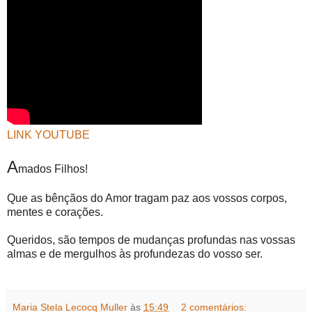
LINK YOUTUBE
A
mados Filhos!
Que as bênçãos do Amor tragam paz aos vossos corpos,
mentes e corações.
Queridos, são tempos de mudanças profundas nas vossas
almas e de mergulhos às profundezas do vosso ser.
Maria Stela Lecocq Muller
às
15:49
2 comentários: