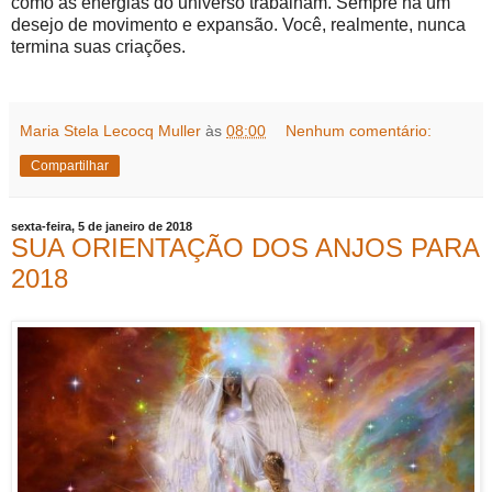
como as energias do universo trabalham. Sempre há um
desejo de movimento e expansão. Você, realmente, nunca
termina suas criações.
Maria Stela Lecocq Muller
às
08:00
Nenhum comentário:
Compartilhar
sexta-feira, 5 de janeiro de 2018
SUA ORIENTAÇÃO DOS ANJOS PARA
2018