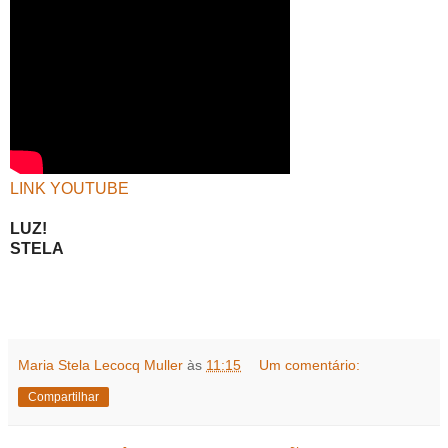
LINK YOUTUBE
LUZ!
STELA
Maria Stela Lecocq Muller
às
11:15
Um comentário:
Compartilhar