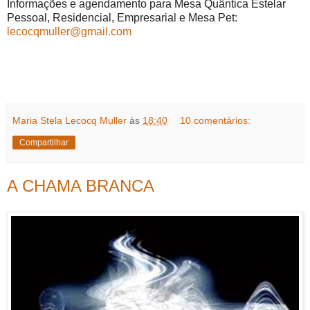
Informações e agendamento para Mesa Quântica Estelar
Pessoal, Residencial, Empresarial e Mesa Pet:
lecocqmuller@gmail.com
Maria Stela Lecocq Muller
às
18:40
10 comentários:
Compartilhar
A CHAMA BRANCA