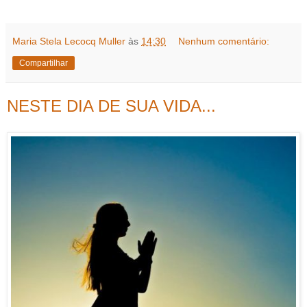
Maria Stela Lecocq Muller
às
14:30
Nenhum comentário:
Compartilhar
NESTE DIA DE SUA VIDA...