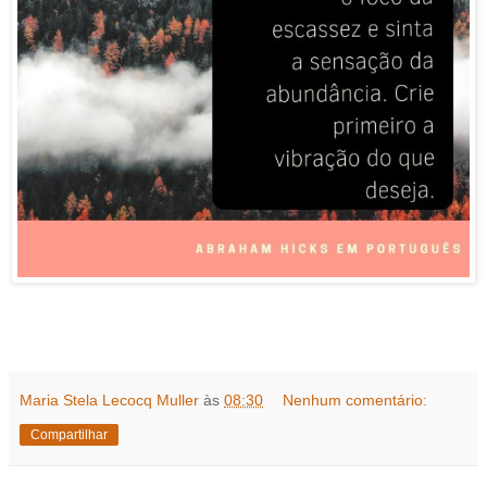
Maria Stela Lecocq Muller
às
08:30
Nenhum comentário:
Compartilhar