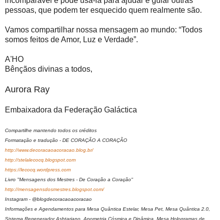
incomparável e pode usá-la para ajudar e guiar outras
pessoas, que podem ter esquecido quem realmente são.
Vamos compartilhar nossa mensagem ao mundo: “Todos
somos feitos de Amor, Luz e Verdade”.
A'HO
Bênçãos divinas a todos,
Aurora Ray
Embaixadora da Federação Galáctica
Compartilhe mantendo todos os créditos
Formatação e tradução - DE CORAÇÃO A CORAÇÃO
http://www.decoracaoacoracao.blog.br/
http://stelalecocq.blogspot.com
https://lecocq.wordpress.com
Livro "Mensagens dos Mestres - De Coração a Coração"
http://mensagensdosmestres.blogspot.com/
Instagram - @blogdecoracaoacoracao
Informações e Agendamentos para Mesa Quântica Estelar, Mesa Pet, Mesa Quântica 2.0,
Sistema Regenerador Ashtariano, Apometria Cósmica e Dinâmica, Mesa Hologramas de