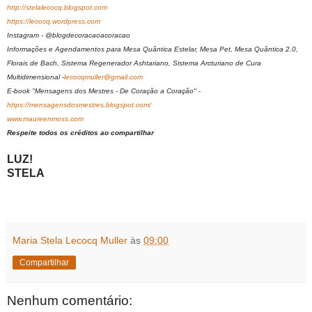
http://stelalecocq.blogspot.com
https://lecocq.wordpress.com
Instagram - @blogdecoracaoacoracao
Informações e Agendamentos para Mesa Quântica Estelar, Mesa Pet, Mesa Quântica 2.0,
Florais de Bach, Sistema Regenerador Ashtariano, Sistema Arcturiano de Cura
Multidimensional -
lecocqmuller@gmail.com
E-book "Mensagens dos Mestres - De Coração a Coração" -
https://mensagensdosmestres.blogspot.com/
www.maureenmoss.com
Respeite todos os créditos ao compartilhar
LUZ!
STELA
Maria Stela Lecocq Muller
às
09:00
Compartilhar
Nenhum comentário: