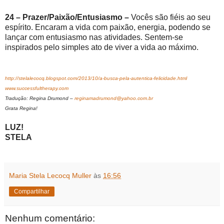
24 – Prazer/Paixão/Entusiasmo –
Vocês são fiéis ao seu
espírito. Encaram a vida com paixão, energia, podendo se
lançar com entusiasmo nas atividades. Sentem-se
inspirados pelo simples ato de viver a vida ao máximo.
http://stelalecocq.blogspot.com/2013/10/a-busca-pela-autentica-felicidade.html
www.successfultherapy.com
Tradução: Regina Drumond –
reginamadrumond@yahoo.com.br
Grata Regina!
LUZ!
STELA
Maria Stela Lecocq Muller
às
16:56
Compartilhar
Nenhum comentário: