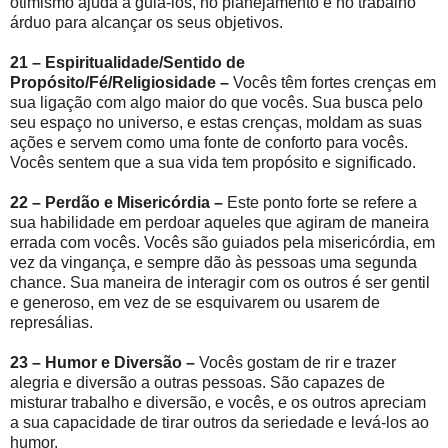
otimismo ajuda a guiá-los, no planejamento e no trabalho
árduo para alcançar os seus objetivos.
21 – Espiritualidade/Sentido de
Propósito/Fé/Religiosidade –
Vocês têm fortes crenças em
sua ligação com algo maior do que vocês. Sua busca pelo
seu espaço no universo, e estas crenças, moldam as suas
ações e servem como uma fonte de conforto para vocês.
Vocês sentem que a sua vida tem propósito e significado.
22 – Perdão e Misericórdia –
Este ponto forte se refere a
sua habilidade em perdoar aqueles que agiram de maneira
errada com vocês. Vocês são guiados pela misericórdia, em
vez da vingança, e sempre dão às pessoas uma segunda
chance. Sua maneira de interagir com os outros é ser gentil
e generoso, em vez de se esquivarem ou usarem de
represálias.
23 – Humor e Diversão –
Vocês gostam de rir e trazer
alegria e diversão a outras pessoas. São capazes de
misturar trabalho e diversão, e vocês, e os outros apreciam
a sua capacidade de tirar outros da seriedade e levá-los ao
humor.