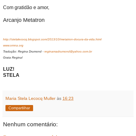
Com gratidão e amor,
Arcanjo Metatron
http://stelalecocq.blogspot.com/2013/10/metatron-docura-da-vida.html
www.omna.org
Tradução: Regina Drumond -
reginamadrumond@yahoo.com.br
Grata Regina!
LUZ!
STELA
Maria Stela Lecocq Muller
às
16:23
Compartilhar
Nenhum comentário: