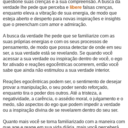
questione suas crenças e a sua compreensão. A busca da
verdade lhe pede que perceba e
libere
falsas crenças,
enquanto eleva a vibração de sua energia, de modo que
esteja aberto e desperto para novas inspirações e insights
que o preencham com amor e admiração.
A busca da verdade lhe pede que se familiarize com as
suas próprias energias e com os seus processos de
pensamento, de modo que possa detectar de onde em seu
ser, a sua verdade está se revelando. Se quando você
acessar a sua verdade ou inspiração dentro de você, o ego
for ativado e reações egocêntricas ocorrerem, então você
sabe que ainda não estimulou a sua verdade interior.
Reações egocêntricas podem ser, o sentimento de desejar
provar a manipulação, o seu poder sendo reforçado,
enquanto tira o poder dos outros. Até a tristeza, a
negatividade, a carência, o assédio moral, o julgamento e o
medo, são aspectos do ego que podem impedir a verdade
ou a inspiração divina de se revelarem dentro do seu ser.
Quanto mais você se torna familiarizado com a maneira com
que age e reage em sua vida diária, mais você perceberá