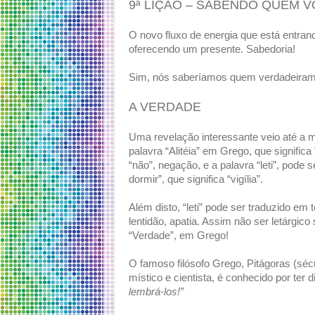
9ª LIÇÃO – SABENDO QUEM 
O novo fluxo de energia que está entran
oferecendo um presente. Sabedoria!
Sim, nós saberíamos quem verdadeira
A VERDADE
Uma revelação interessante veio até a
palavra “Alitéia” em Grego, que significa
“não”, negação, e a palavra “leti”, pode
dormir”, que significa “vigília”.
Além disto, “leti” pode ser traduzido em 
lentidão, apatia. Assim não ser letárgico
“Verdade”, em Grego!
O famoso filósofo Grego, Pitágoras (sé
místico e cientista, é conhecido por ter 
lembrá-los!”