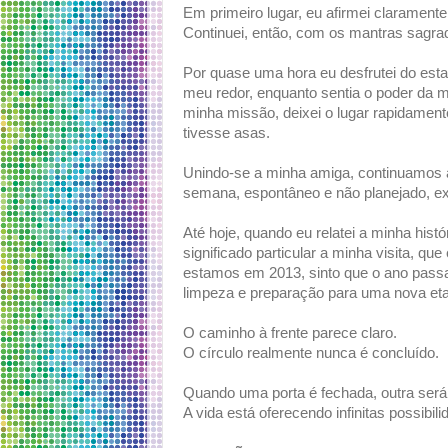
Em primeiro lugar, eu afirmei clarament
Continuei, então, com os mantras sagra
Por quase uma hora eu desfrutei do estad
meu redor, enquanto sentia o poder da 
minha missão, deixei o lugar rapidame
tivesse asas.
Unindo-se a minha amiga, continuamos a 
semana, espontâneo e não planejado, ex
Até hoje, quando eu relatei a minha hist
significado particular a minha visita, q
estamos em 2013, sinto que o ano passad
limpeza e preparação para uma nova eta
O caminho à frente parece claro.
O círculo realmente nunca é concluído.
Quando uma porta é fechada, outra será
A vida está oferecendo infinitas possibi