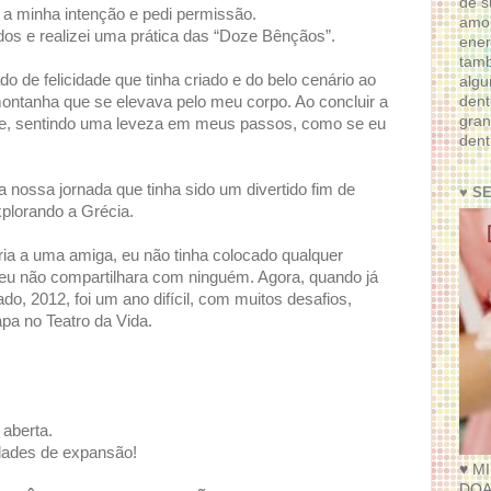
de s
e a minha intenção e pedi permissão.
amor
dos e realizei uma prática das “Doze Bênçãos”.
ener
tam
o de felicidade que tinha criado e do belo cenário ao
algu
dent
montanha que se elevava pelo meu corpo. Ao concluir a
gran
nte, sentindo uma leveza em meus passos, como se eu
dent
nossa jornada que tinha sido um divertido fim de
♥ S
plorando a Grécia.
ória a uma amiga, eu não tinha colocado qualquer
ue eu não compartilhara com ninguém. Agora, quando já
o, 2012, foi um ano difícil, com muitos desafios,
pa no Teatro da Vida.
 aberta.
lidades de expansão!
♥ M
DOA