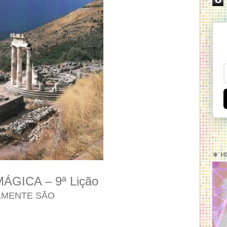
⚜️ H
GICA – 9ª Lição
LMENTE SÃO