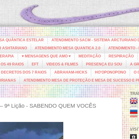
ESA QUÂNTICA ESTELAR
ATENDIMENTO SACM - SISTEMA ARCTURIANO 
R ASHTARIANO
ATENDIMENTO MESA QUANTICA 2.0
ATENDIMENTO -
ERAPIA
♥ MENSAGENS QUE AMO ♥
MEDITAÇÃO
RESPIRAÇÃO
OS 49 RAIOS
EFT
VIDEOS & FILMES
PRESENÇA EU SOU
A G
DECRETOS DOS 7 RAIOS
ABRAHAM-HICKS
HO'OPONOPONO
O 
URIANAS
ATENDIMENTO MESA DE PROTEÇÃO E MESA DE SUCESSO E 
TRA
– 9ª Lição - SABENDO QUEM VOCÊS
VIS
8