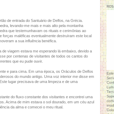
ROS
tão de entrada do Santuário de Delfos, na Grécia.
pedra, levando-me mais e mais alto pela montanha
dra que testemunhavam os rituais e cerimônias ao
 forças maléficas eventualmente destruíram este local
overam a sua influência benéfica.
a de viagem estava me esperando lá embaixo, devido a
sse por centenas de visitantes de todos os cantos do
erentes que eu pude ouvir.
rente e para cima. Em uma época, os Oráculos de Delfos
Este
oderosos do mundo antigo. Uma voz interior me disse em
Serv
Este lugar precisava de uma limpeza e de uma
Conf
Lumi
Terr
Supe
stante do fluxo constante dos visitantes e encontrei uma
como
iros. Acima de mim estava o sol dourado, em um céu azul
irra
ciência da alma e comecei o meu ritual.
Colo