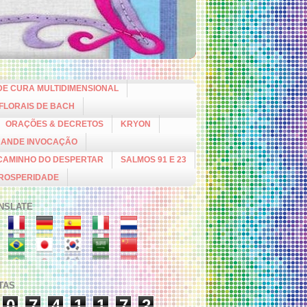
DE CURA MULTIDIMENSIONAL
 FLORAIS DE BACH
ORAÇÕES & DECRETOS
KRYON
RANDE INVOCAÇÃO
CAMINHO DO DESPERTAR
SALMOS 91 E 23
PROSPERIDADE
NSLATE
ITAS
0
7
4
1
1
7
2