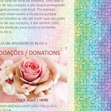
ua casa ou local de trabalho, com todo o
 de seu coração e ela atuará protegendo
geticamente este local. Permaneça
bém observando a Rosácea durante
ns minutos ao dia até sentir que ela pulse
ro de seu coração, e ela servirá como
de proteção para quem a contenha
ro de si.
EJA UM APOIADOR DO BLOG ♥
INHA IMENSA GRATIDÃO PELA SUA
ÇÃO ♥