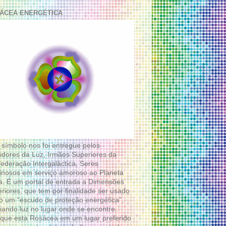
ÁCEA ENERGÉTICA
 símbolo nos foi entregue pelos
idores da Luz, Irmãos Superiores da
ederação Intergaláctica, Seres
nosos em serviço amoroso ao Planeta
a. É um portal de entrada a Dimensões
riores, que tem por finalidade ser usado
 um “escudo de proteção energética”,
diando luz no lugar onde se encontre.
que esta Rosácea em um lugar preferido