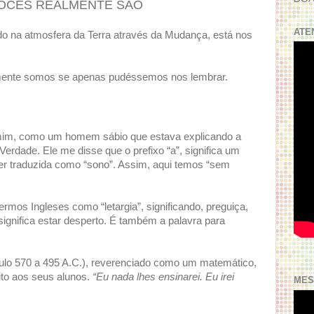
VOCÊS REALMENTE SÃO
ATE
do na atmosfera da Terra através da Mudança, está nos
mente somos se apenas pudéssemos nos lembrar.
 mim, como um homem sábio que estava explicando a
 Verdade. Ele me disse que o prefixo “a”, significa um
 ser traduzida como “sono”. Assim, aqui temos “sem
termos Ingleses como “letargia”, significando, preguiça,
 significa estar desperto. É também a palavra para
culo 570 a 495 A.C.), reverenciado como um matemático,
dito aos seus alunos.
“Eu nada lhes ensinarei. Eu irei
MES