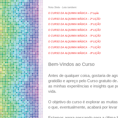
Nota Stela - Leia tambem:
O CURSO DA ALQUIMIA MÁGICA – 1ª Lição
O CURSO DA ALQUIMIA MÁGICA – 2ª LIÇÃO
O CURSO DA ALQUIMIA MÁGICA - 3
ª LIÇÃO
O CURSO DA ALQUIMIA MÁGICA - 4
ª LIÇÃO
O CURSO DA ALQUIMIA MÁGICA - 5
ª LIÇÃO
O CURSO DA ALQUIMIA MÁGICA - 6
ª LIÇÃO
O CURSO DA ALQUIMIA MÁGICA - 7
ª LIÇÃO
O CURSO DA ALQUIMIA MÁGICA - 8
ª LIÇÃO
Bem-Vindos ao Curso
Antes de qualquer coisa, gostaria de a
gratidão e apreço pelo Curso gratuito de
as minhas experiências e insights que p
vida.
O objetivo do curso é explorar as muitas
o que, eventualmente, acabará por lev
Estamos agora passando para a última l