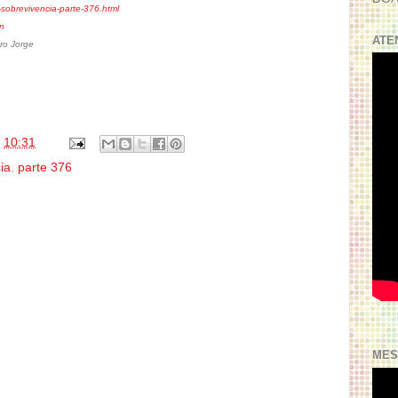
-sobrevivencia-parte-376.html
on
ATE
ro Jorge
s
10:31
ia
,
parte 376
MES