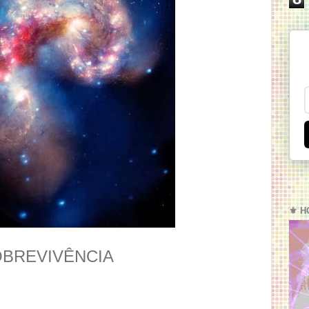
⚜️ H
OBREVIVÊNCIA