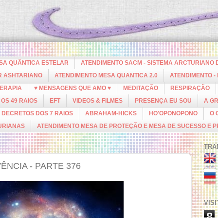
ESA QUÂNTICA ESTELAR
ATENDIMENTO SACM - SISTEMA ARCTURIANO 
R ASHTARIANO
ATENDIMENTO MESA QUANTICA 2.0
ATENDIMENTO -
ERAPIA
♥ MENSAGENS QUE AMO ♥
MEDITAÇÃO
RESPIRAÇÃO
OS 49 RAIOS
EFT
VIDEOS & FILMES
PRESENÇA EU SOU
A G
DECRETOS DOS 7 RAIOS
ABRAHAM-HICKS
HO'OPONOPONO
O 
URIANAS
ATENDIMENTO MESA DE PROTEÇÃO E MESA DE SUCESSO E 
TRA
NCIA - PARTE 376
VIS
8