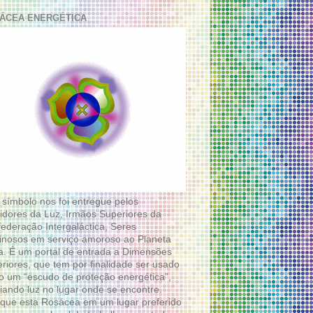
ÁCEA ENERGÉTICA
 símbolo nos foi entregue pelos
idores da Luz, Irmãos Superiores da
ederação Intergaláctica, Seres
nosos em serviço amoroso ao Planeta
a. É um portal de entrada a Dimensões
riores, que tem por finalidade ser usado
 um “escudo de proteção energética”,
diando luz no lugar onde se encontre.
que esta Rosácea em um lugar preferido