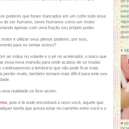
de s
amor
ener
 os poderes que foram trancados em um cofre todo esse
tam
algu
tipo de ser humano, seres humanos como um motor
dent
cionando apenas com uma fração seu próprio poder.
gran
dent
 motor e utilizar seus plenos poderes, por isso,
mento para se sentar ocioso?
♥ S
m as mãos no volante e o pé no acelerador, o único que
lorar essa nova mansão para onde acabou de se mudar.
s continuaremos a lembrá-lo que não pode ficar mais
rá perder muito, também tornará mais difícil para este seu
idade.
uma realidade se fizer assim.
rior
, pois é lá onde encontrará o novo você, aquele que
alquer tarefa que possa estar no caminho entre você e o
♥ M
DOA