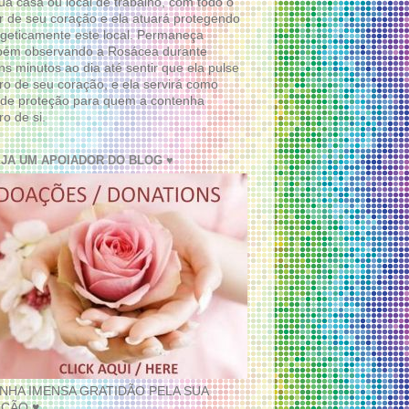
ua casa ou local de trabalho, com todo o
 de seu coração e ela atuará protegendo
geticamente este local. Permaneça
bém observando a Rosácea durante
ns minutos ao dia até sentir que ela pulse
ro de seu coração, e ela servirá como
de proteção para quem a contenha
ro de si.
EJA UM APOIADOR DO BLOG ♥
INHA IMENSA GRATIDÃO PELA SUA
ÇÃO ♥