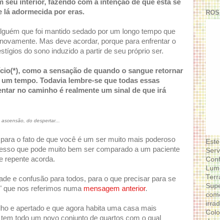
 seu interior, fazendo com a intenção de que está se
 lá adormecida por eras.
ROS
alguém que foi mantido sedado por um longo tempo que
 novamente. Mas deve acordar, porque para enfrentar o
stígios do sono induzido a partir de seu próprio ser.
nício(*), como a sensação de quando o sangue retornar
 um tempo. Todavia lembre-se que todas essas
entar no caminho é realmente um sinal de que irá
ascensão, do despertar...
 para o fato de que você é um ser muito mais poderoso
Este
cesso que pode muito bem ser comparado a um paciente
Serv
e repente acorda.
Conf
Lumi
Terr
dade e confusão para todos, para o que precisar para se
Supe
a" que nos referimos numa
mensagem anterior
.
como
irra
elho e apertado e que agora habita uma casa mais
Colo
 tem todo um novo conjunto de quartos com o qual