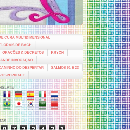
DE CURA MULTIDIMENSIONAL
 FLORAIS DE BACH
ORAÇÕES & DECRETOS
KRYON
RANDE INVOCAÇÃO
CAMINHO DO DESPERTAR
SALMOS 91 E 23
PROSPERIDADE
NSLATE
ITAS
0
7
3
2
4
3
1