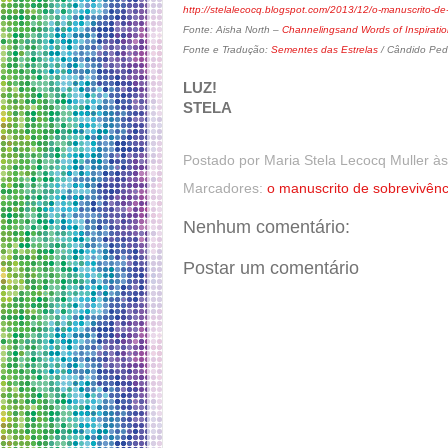
http://stelalecocq.blogspot.com/2013/12/o-manuscrito-de
Fonte: Aisha North –
Channelingsand Words of Inspirati
Fonte e Tradução:
Sementes das Estrelas
/ Cândido Ped
LUZ!
STELA
Postado por
Maria Stela Lecocq Muller
à
Marcadores:
o manuscrito de sobrevivênc
Nenhum comentário:
Postar um comentário