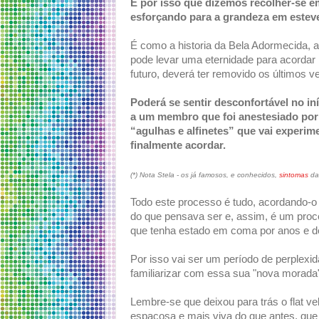
É por isso que dizemos recolher-se em
esforçando para a grandeza em esteve
É como a historia da Bela Adormecida, 
pode levar uma eternidade para acordar
futuro, deverá ter removido os últimos ve
Poderá se sentir desconfortável no i
a um membro que foi anestesiado por
“agulhas e alfinetes” que vai experim
finalmente acordar.
(*) Nota Stela - os já famosos, e conhecidos,
sintomas
da 
Todo este processo é tudo, acordando-o
do que pensava ser e, assim, é um pro
que tenha estado em coma por anos e d
Por isso vai ser um período de perplexi
familiarizar com essa sua "nova morad
Lembre-se que deixou para trás o flat v
espaçosa e mais viva do que antes, que