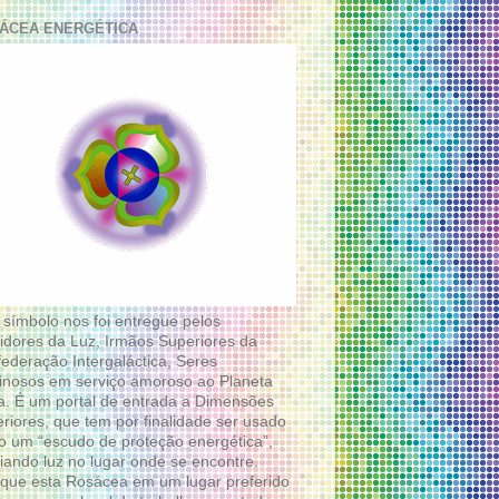
ÁCEA ENERGÉTICA
 símbolo nos foi entregue pelos
idores da Luz, Irmãos Superiores da
ederação Intergaláctica, Seres
nosos em serviço amoroso ao Planeta
a. É um portal de entrada a Dimensões
riores, que tem por finalidade ser usado
 um “escudo de proteção energética”,
diando luz no lugar onde se encontre.
que esta Rosácea em um lugar preferido