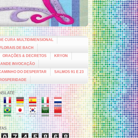
DE CURA MULTIDIMENSIONAL
 FLORAIS DE BACH
ORAÇÕES & DECRETOS
KRYON
RANDE INVOCAÇÃO
CAMINHO DO DESPERTAR
SALMOS 91 E 23
PROSPERIDADE
NSLATE
ITAS
0
7
4
5
8
6
8