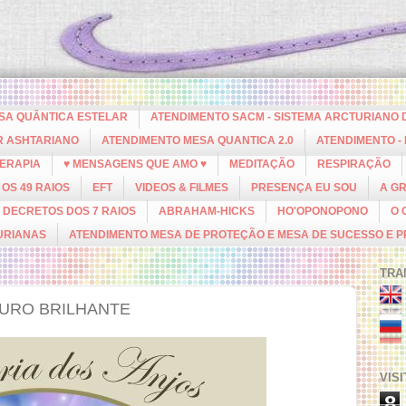
ESA QUÂNTICA ESTELAR
ATENDIMENTO SACM - SISTEMA ARCTURIANO 
R ASHTARIANO
ATENDIMENTO MESA QUANTICA 2.0
ATENDIMENTO -
ERAPIA
♥ MENSAGENS QUE AMO ♥
MEDITAÇÃO
RESPIRAÇÃO
OS 49 RAIOS
EFT
VIDEOS & FILMES
PRESENÇA EU SOU
A G
DECRETOS DOS 7 RAIOS
ABRAHAM-HICKS
HO'OPONOPONO
O 
URIANAS
ATENDIMENTO MESA DE PROTEÇÃO E MESA DE SUCESSO E 
TRA
TURO BRILHANTE
VIS
8