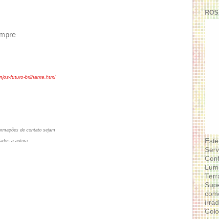
ROS
empre
jos-futuro-brilhante.html
informações de contato sejam
Este
ados a autora.
Serv
Conf
Lumi
Terr
Supe
como
irra
Colo