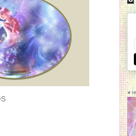
⚜️ H
OS