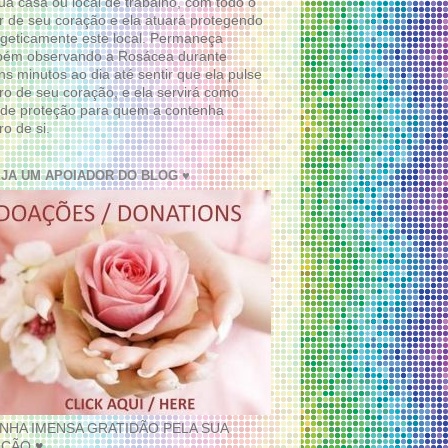
ua casa ou local de trabalho, com todo o
 de seu coração e ela atuará protegendo
geticamente este local. Permaneça
bém observando a Rosácea durante
ns minutos ao dia até sentir que ela pulse
ro de seu coração, e ela servirá como
de proteção para quem a contenha
ro de si.
EJA UM APOIADOR DO BLOG ♥
INHA IMENSA GRATIDÃO PELA SUA
ÇÃO ♥