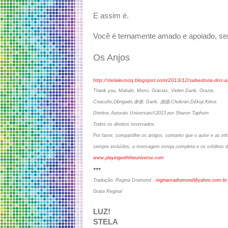
E assim é.
Você é ternamente amado e apoiado, s
Os Anjos
http://stelalecocq.blogspot.com/2013/12/sabedoria-dos-an
Thank you, Mahalo, Merci, Gracias, Vielen Dank, Grazie,
Спасибо,Obrigado,谢谢, Dank, 謝謝,Chokran,Děkuji,Kiitos
Direitos Autorais Universais©2013 por Sharon Taphorn
Todos os direitos reservados.
Por favor, compartilhe os artigos, contanto que o autor e as 
sempre incluídos, a mensagem esteja completa e os créditos d
www.playingwiththeuniverse.com
♥♥♥
Tradução: Regina Drumond -
reginamadrumond@yahoo.com.br
Grata Regina!
LUZ!
STELA