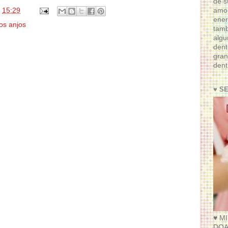
de s
s
15:29
amor
ener
os anjos
tam
algu
dent
gran
dent
♥ S
♥ M
DOA