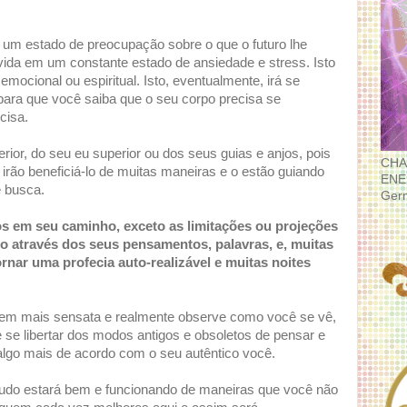
um estado de preocupação sobre o que o futuro lhe
vida em um constante estado de ansiedade e stress. Isto
emocional ou espiritual. Isto, eventualmente, irá se
ara que você saiba que o seu corpo precisa se
cisa.
ior, do seu eu superior ou dos seus guias e anjos, pois
CHA
irão beneficiá-lo de muitas maneiras e o estão guiando
ENE
ê busca.
Ger
os em seu caminho, exceto as limitações ou projeções
 através dos seus pensamentos, palavras, e, muitas
nar uma profecia auto-realizável e muitas noites
gem mais sensata e realmente observe como você se vê,
 se libertar dos modos antigos e obsoletos de pensar e
 algo mais de acordo com o seu autêntico você.
e tudo estará bem e funcionando de maneiras que você não