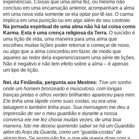
experiências. Coisas que uma alma fez, ou mesmo não
concluiu em uma encarnação anterior, acompanham a alma
em uma nova vida somente se ela optar por tê-las. O carma
implica em uma punição ou em algo além do seu controle.
Na jornada espiritual de uma alma não há tal coisa como
Karma. Esta é uma crença religiosa da Terra.
O suicídio é
uma lição de vida, uma maneira para uma alma que
escolheu muitas lições poder retornar e começar de novo,
ou algo que a alma concordou em fazer, de modo que
aqueles ao redor dela experienciassem uma série de lições.
Não é negativo e não tem efeito sobre a alma – é apenas
um tipo de lição.
Nei, da Finlândia, pergunta aos Mestres:
Tive um sonho
onde um homem bronzeado e musculoso, com longas
tranças pretas e olhos verdes brilhantes apareceu para mim.
Ele tinha uma lápide como suas costas, ou era uma
tatuagem e também tinha asas. Sua mensagem me deu a
impressão de ser o meu guardião e durante a nossa
conversa ele me fez chorar muitas vezes, de uma boa
maneira. Isto me deixou querendo saber se há um Guardião
além do Anjo da Guarda, como um “guarda-costas” de
algum tipo. Se assim não for, o que ele queria dizer com a