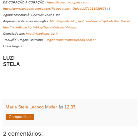
DE CORAÇÃO A CORAÇÃO -
https://lecocq.wordpress.com
https://www.facebook.com/pages/Reincarnation-Guide/137191392985848
Agradecimentos à: Celestial Voices, Inc
Arquivos deste autor em Inglês:
http://rayviolet.blogspot.com/search?q=Celestial+Voices
http://violetflame.biz.ly/blog/?tags=Celestial+Voices
Compilado por:
http://violetflame.biz.ly
Tradução: Regina Drumond –
reginamadrumond@yahoo.com.br
Grata Regina!
LUZ!
STELA
Maria Stela Lecocq Muller
às
12:37
Compartilhar
2 comentários: