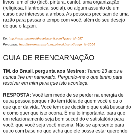
livros, um ofício (tricô, pintura, canto), uma organização
(religiosa, filantrópica, social), ou algum assunto de um
curso que interesse a ambos. As pessoas precisam de uma
razão para passar o tempo com você, além do seu desejo
de que o façam.
De:
http://www.mastersofthespiritworld.com/?page_id=587
Perguntas:
http://www.mastersofthespiritworld.com/?page_id=2056
GUIA DE REENCARNAÇÃO
TM, do Brasil, pergunta aos Mestres:
Tenho 23 anos e
nunca tive um namorado. Pergunto-me o que tenho para
resolver em mim para que isto aconteça.
RESPOSTA:
Você tem medo de se perder na energia de
outra pessoa porque não tem idéia de quem você é ou o
que quer da vida. Você tem que decidir o que está buscando
e como quer que isto ocorra. É muito importante, para que
um relacionamento seja bem sucedido e satisfatório para
você, que você seja você mesma. Não se apresente para
outro com base no que acha que ele possa estar querendo.