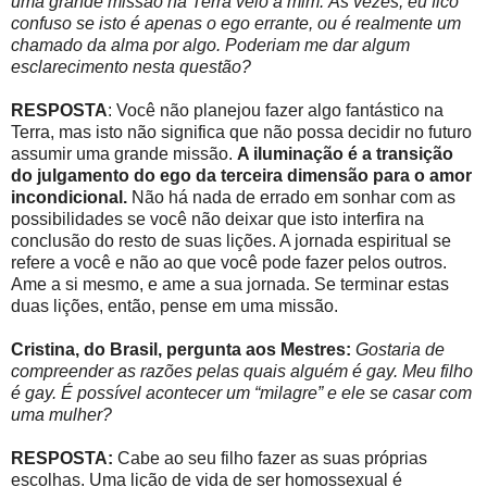
uma grande missão na Terra veio a mim. Às vezes, eu fico
confuso se isto é apenas o ego errante, ou é realmente um
chamado da alma por algo. Poderiam me dar algum
esclarecimento nesta questão?
RESPOSTA
: Você não planejou fazer algo fantástico na
Terra, mas isto não significa que não possa decidir no futuro
assumir uma grande missão.
A iluminação é a transição
do julgamento do ego da terceira dimensão para o amor
incondicional.
Não há nada de errado em sonhar com as
possibilidades se você não deixar que isto interfira na
conclusão do resto de suas lições. A jornada espiritual se
refere a você e não ao que você pode fazer pelos outros.
Ame a si mesmo, e ame a sua jornada. Se terminar estas
duas lições, então, pense em uma missão.
Cristina, do Brasil, pergunta aos Mestres:
Gostaria de
compreender as razões pelas quais alguém é gay. Meu filho
é gay. É possível acontecer um “milagre” e ele se casar com
uma mulher?
RESPOSTA:
Cabe ao seu filho fazer as suas próprias
escolhas. Uma lição de vida de ser homossexual é