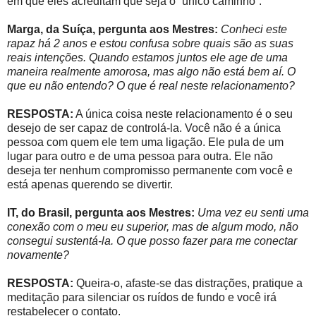
em que eles acreditam que seja o “único caminho”.
Marga, da Suíça, pergunta aos Mestres:
Conheci este
rapaz há 2 anos e estou confusa sobre quais são as suas
reais intenções. Quando estamos juntos ele age de uma
maneira realmente amorosa, mas algo não está bem aí. O
que eu não entendo? O que é real neste relacionamento?
RESPOSTA:
A única coisa neste relacionamento é o seu
desejo de ser capaz de controlá-la. Você não é a única
pessoa com quem ele tem uma ligação. Ele pula de um
lugar para outro e de uma pessoa para outra. Ele não
deseja ter nenhum compromisso permanente com você e
está apenas querendo se divertir.
IT, do Brasil, pergunta aos Mestres:
Uma vez eu senti uma
conexão com o meu eu superior, mas de algum modo, não
consegui sustentá-la. O que posso fazer para me conectar
novamente?
RESPOSTA:
Queira-o, afaste-se das distrações, pratique a
meditação para silenciar os ruídos de fundo e você irá
restabelecer o contato.