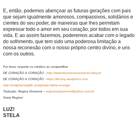
E, então, podemos abençoar as futuras gerações com pais
que sejam igualmente amorosos, compassivos, solidários e
cientes do seu poder, de maneiras que lhes permitam
expressar todo o amor em seu coração, por todos em sua
vida. E ao assim fazermos, poderemos acabar com o legado
do sofrimento, que tem sido uma poderosa limitação a
nossa reconexão com o nosso próprio centro divino, e uns
com os outros.
Por favor, respeite os créditos ao compartilhar
DE CORAÇÃO A CORAÇÃO -
http://www.decoracaoacoracao.blog.br
DE CORAÇÃO A CORAÇÃO -
https://lecocq.wordpress.com
http://enlighteninglife.com/power-father-energy/
Tradução: Regina Drumond –
reginamadrumond@yahoo.com.br
Grata Regina!
LUZ!
STELA