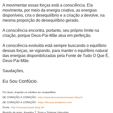
A movimentar essas forças está a consciência. Ela
movimenta, por meio da energia criativa, as energias
disponíveis, cria o desequilíbrio e a criação a devolve, na
mesma proporção do desequilíbrio gerado.
A consciência encontra, portanto, seu próprio limite na
criação, porque Deus-Pai-Mãe atua em perfeição.
A consciência evoluída está sempre buscando o equilíbrio
dessas forças, se vigiando, para manter o equilíbrio natural
das energias disponibilizadas pela Fonte de Tudo O Que É,
Deus-Pai-Mãe.
Saudações,
Eu Sou Confúcio.
Por favor, respeite os créditos ao compartilhar
DE CORAÇÃO A CORAÇÃO -
http://www.decoracaoacoracao.blog.br
DE CORAÇÃO A CORAÇÃO -
https://lecocq.wordpress.com
Fonte:
http://coracaoavatar.blog.br
/
Revisão de texto: Angelica T. Tosta e Solange Yabushita