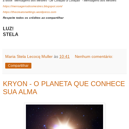
E-book "Mensagens dos Mestres - De Coração a Coração" - Mensagens dos Mestres
https://mensagensdosmestres.blogspot.com/
https://thecreatorwritings.wordpress.com
Respeite todos os créditos ao compartilhar
LUZ!
STELA
Maria Stela Lecocq Muller
às
10:41
Nenhum comentário:
Compartilhar
KRYON - O PLANETA QUE CONHECE
SUA ALMA