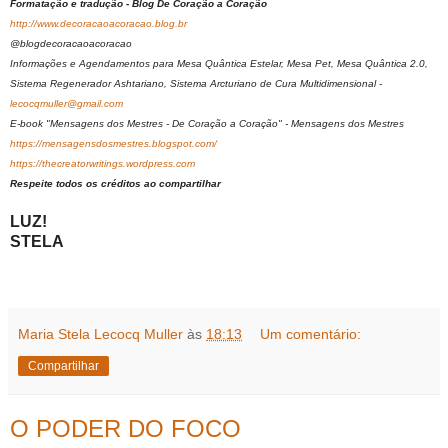
Formatação e tradução - Blog De Coração a Coração
http://www.decoracaoacoracao.blog.br
@blogdecoracaoacoracao
Informações e Agendamentos para Mesa Quântica Estelar, Mesa Pet, Mesa Quântica 2.0,
Sistema Regenerador Ashtariano, Sistema Arcturiano de Cura Multidimensional -
lecocqmuller@gmail.com
E-book "Mensagens dos Mestres - De Coração a Coração" - Mensagens dos Mestres
https://mensagensdosmestres.blogspot.com/
https://thecreatorwritings.wordpress.com
Respeite todos os créditos ao compartilhar
LUZ!
STELA
Maria Stela Lecocq Muller
às
18:13
Um comentário:
Compartilhar
O PODER DO FOCO