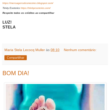
https://mensagensdosmestres.blogspot.com/
Trinity Esoterics
https://trinityesoterics.com/
Respeite todos os créditos ao compartilhar
LUZ!
STELA
Maria Stela Lecocq Muller
às
08:10
Nenhum comentário:
Compartilhar
BOM DIA!