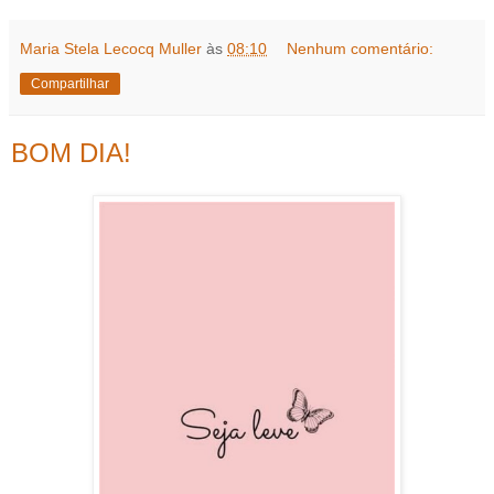
Maria Stela Lecocq Muller
às
08:10
Nenhum comentário:
Compartilhar
BOM DIA!