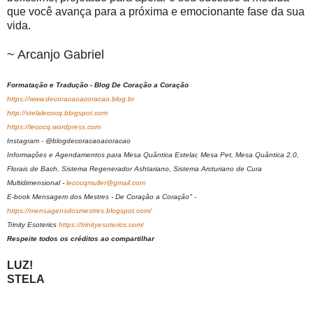
que você avança para a próxima e emocionante fase da sua
vida.
~ Arcanjo Gabriel
Formatação e Tradução - Blog De Coração a Coração
https://www.decoracaoacoracao.blog.br
http://stelalecocq.blogspot.com
https://lecocq.wordpress.com
Instagram - @blogdecoracaoacoracao
Informações e Agendamentos para Mesa Quântica Estelar, Mesa Pet, Mesa Quântica 2.0,
Florais de Bach, Sistema Regenerador Ashtariano, Sistema Arcturiano de Cura
Multidimensional -
lecocqmuller@gmail.com
E-book Mensagem dos Mestres - De Coração a Coração" -
https://mensagensdosmestres.blogspot.com/
Trinity Esoterics
https://trinityesoterics.com/
Respeite todos os créditos ao compartilhar
LUZ!
STELA