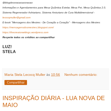
@blogdecoracaoacoracao
Informações e Agendamentos para Mesa Quântica Estelar, Mesa Pet, Mesa Quântica 2.0,
Sistema Regenerador Ashtariano, Sistema Arcturiano de Cura Multidimensional -
lecocqmuller@gmail.com
E-book "Mensagens dos Mestres - De Coração a Coração" - Mensagens dos Mestres
https://mensagensdosmestres.blogspot.com/
https://thecreatorwritings.wordpress.com
Respeite todos os créditos ao compartilhar
LUZ!
STELA
Maria Stela Lecocq Muller
às
10:56
Nenhum comentário:
Compartilhar
INSPIRAÇÃO DIÁRIA - LUA NOVA DE
MAIO