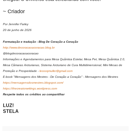
~ Criador
Por Jennifer Farley
20 de junho de 2026
Formatação e tradução - Blog De Coração a Coração
http://www.decoracaoacoracao.blog.br
@blogdecoracaoacoracao
Informações e Agendamentos para Mesa Quântica Estelar, Mesa Pet, Mesa Quântica 2.0,
Mesa Câmaras Arcturianas, Sistema Arcturiano de Cura Multidimensional, Mini Mesas de
Proteção e Prosperidade -
lecocqmuller@gmail.com
E-book "Mensagens dos Mestres - De Coração a Coração" - Mensagens dos Mestres
https://mensagensdosmestres.blogspot.com/
https://thecreatorwritings.wordpress.com
Respeite todos os créditos ao compartilhar
LUZ!
STELA