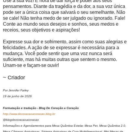
Use a sua voz! É hora de dar força e poder aos seus
pensamentos. Diante da tragédia e da dor, a sua voz única
pode ser a única coisa que salvará o seu semelhante. Não
se cale! Não tenha medo de ser julgado ou ignorado. Fale!
Conte ao mundo seus desejos e sonhos, seus medos e
receios, seus objetivos e aspirações!
Expresse sua dor e sofrimento, assim como suas alegrias e
felicidades. A ação de se expressar é necessária para a
mudança. Você pode sentir que uma voz nunca será
suficiente, mas há muitas outras que sentem o mesmo.
Unam-se e façam-se ouvir!
~ Criador
Por Jennifer Farley
19 de junho de 2026
Formatação e tradução - Blog De Coração a Coração
http://www.decoracaoacoracao.blog.br
@blogdecoracaoacoracao
Informações e Agendamentos para Mesa Quântica Estelar, Mesa Pet, Mesa Quântica 2.0,
Mesa Câmaras Arcturianas, Sistema Arcturiano de Cura Multidimensional, Mini Mesas de