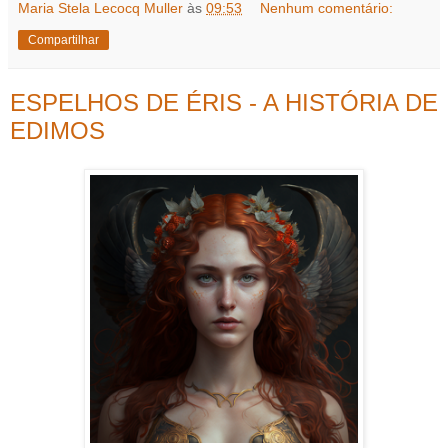
Maria Stela Lecocq Muller
às
09:53
Nenhum comentário:
Compartilhar
ESPELHOS DE ÉRIS - A HISTÓRIA DE
EDIMOS