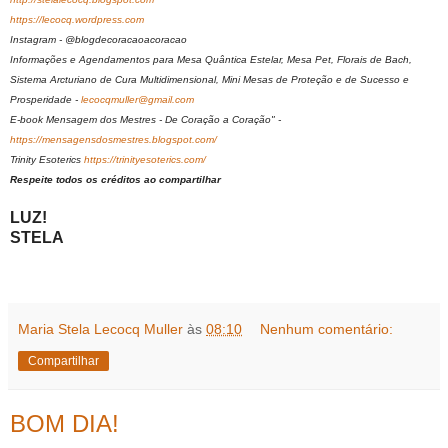
https://lecocq.wordpress.com
Instagram - @blogdecoracaoacoracao
Informações e Agendamentos para Mesa Quântica Estelar, Mesa Pet, Florais de Bach,
Sistema Arcturiano de Cura Multidimensional, Mini Mesas de Proteção e de Sucesso e
Prosperidade -
lecocqmuller@gmail.com
E-book Mensagem dos Mestres - De Coração a Coração" -
https://mensagensdosmestres.blogspot.com/
Trinity Esoterics
https://trinityesoterics.com/
Respeite todos os créditos ao compartilhar
LUZ!
STELA
Maria Stela Lecocq Muller
às
08:10
Nenhum comentário:
Compartilhar
BOM DIA!