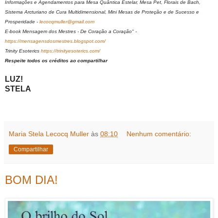
Informações e Agendamentos para Mesa Quântica Estelar, Mesa Pet, Florais de Bach,
Sistema Arcturiano de Cura Multidimensional, Mini Mesas de Proteção e de Sucesso e
Prosperidade -
lecocqmuller@gmail.com
E-book Mensagem dos Mestres - De Coração a Coração" -
https://mensagensdosmestres.blogspot.com/
Trinity Esoterics
https://trinityesoterics.com/
Respeite todos os créditos ao compartilhar
LUZ!
STELA
Maria Stela Lecocq Muller
às
08:10
Nenhum comentário:
Compartilhar
BOM DIA!