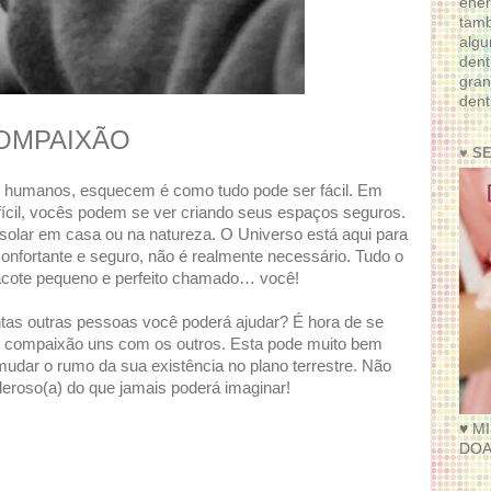
ener
tam
algu
dent
gran
dent
COMPAIXÃO
♥ S
 humanos, esquecem é como tudo pode ser fácil. Em
fícil, vocês podem se ver criando seus espaços seguros.
solar em casa ou na natureza. O Universo está aqui para
confortante e seguro, não é realmente necessário. Tudo o
acote pequeno e perfeito chamado… você!
antas outras pessoas você poderá ajudar? É hora de se
r e compaixão uns com os outros. Esta pode muito bem
dar o rumo da sua existência no plano terrestre. Não
eroso(a) do que jamais poderá imaginar!
♥ M
DOA