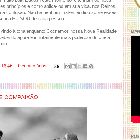
 muito polarizados neste momento, e tenham opiniões
ses princípios e como aplicá-los em sua vida, nos Reinos
uma confusão. Não há nenhum mal-entendido sobre esses
resença EU SOU de cada pessoa.
 vindo à tona enquanto Cocriamos nossa Nova Realidade
MAN
cebendo agora é infinitamente mais poderosa do que a
ndo.
s
16:46
0 comentários
 E COMPAIXÃO
ROS