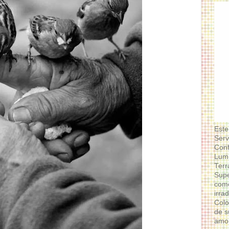
Este
Serv
Conf
Lumi
Terr
Supe
como
irra
Colo
de s
amor