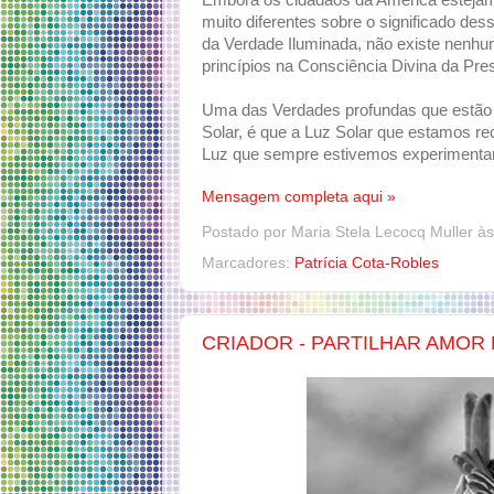
Embora os cidadãos da América estejam
muito diferentes sobre o significado des
da Verdade Iluminada, não existe nenh
princípios na Consciência Divina da P
Uma das Verdades profundas que estão
Solar, é que a Luz Solar que estamos re
Luz que sempre estivemos experimenta
Mensagem completa aqui »
Postado por
Maria Stela Lecocq Muller
à
Marcadores:
Patrícia Cota-Robles
CRIADOR - PARTILHAR AMOR