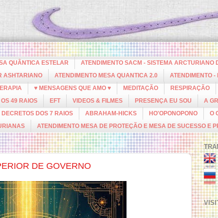
ESA QUÂNTICA ESTELAR
ATENDIMENTO SACM - SISTEMA ARCTURIANO 
R ASHTARIANO
ATENDIMENTO MESA QUANTICA 2.0
ATENDIMENTO -
ERAPIA
♥ MENSAGENS QUE AMO ♥
MEDITAÇÃO
RESPIRAÇÃO
OS 49 RAIOS
EFT
VIDEOS & FILMES
PRESENÇA EU SOU
A G
DECRETOS DOS 7 RAIOS
ABRAHAM-HICKS
HO'OPONOPONO
O 
URIANAS
ATENDIMENTO MESA DE PROTEÇÃO E MESA DE SUCESSO E 
TRA
PERIOR DE GOVERNO
VIS