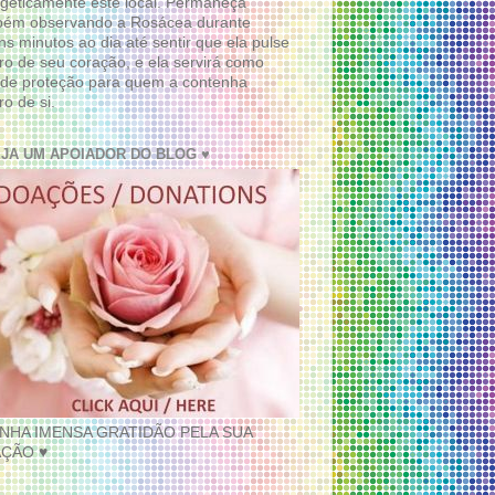
geticamente este local. Permaneça
bém observando a Rosácea durante
ns minutos ao dia até sentir que ela pulse
ro de seu coração, e ela servirá como
de proteção para quem a contenha
ro de si.
EJA UM APOIADOR DO BLOG ♥
INHA IMENSA GRATIDÃO PELA SUA
ÇÃO ♥