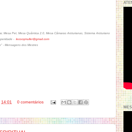
ATE
, Mesa Pet, Mesa Quântica 2.0, Mesa Câmaras Arcturianas, Sistema Arcturiano
osperidade -
lecocqmuller@gmail.com
o" - Mensagens dos Mestres
s
14:01
0 comentários
MES