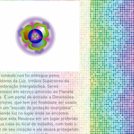
 símbolo nos foi entregue pelos
idores da Luz, Irmãos Superiores da
ederação Intergaláctica, Seres
nosos em serviço amoroso ao Planeta
a. É um portal de entrada a Dimensões
riores, que tem por finalidade ser usado
 um “escudo de proteção energética”,
diando luz no lugar onde se encontre.
que esta Rosácea em um lugar preferido
ua casa ou local de trabalho, com todo o
 de seu coração e ela atuará protegendo