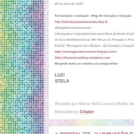
04 de julho de 2026
Formatação e tradução - Blog De Coração a Coração
http://www.decoracaoacoracao.blog.br
@blogdecoracaoacoracao
Informações e Agendamentos para Mesa Quântica Estelar
de Cura Multidimensional, Mini Mesas de Proteção e Pr
E-book "Mensagens dos Mestres - De Coração a Coraçã
https://mensagensdosmestres.blogspot.com/
https://thecreatorwritings.wordpress.com
Respeite todos os créditos ao compartilhar
LUZ!
STELA
Postado por
Maria Stela Lecocq Muller
à
Marcadores:
Criador