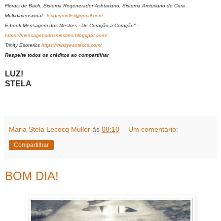
Florais de Bach, Sistema Regenerador Ashtariano, Sistema Arcturiano de Cura
Multidimensional -
lecocqmuller@gmail.com
E-book Mensagem dos Mestres - De Coração a Coração" -
https://mensagensdosmestres.blogspot.com/
Trinity Esoterics
https://trinityesoterics.com/
Respeite todos os créditos ao compartilhar
LUZ!
STELA
Maria Stela Lecocq Muller
às
08:10
Um comentário:
Compartilhar
BOM DIA!