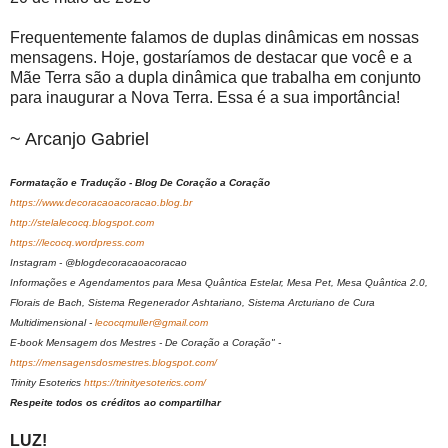
Frequentemente falamos de duplas dinâmicas em nossas
mensagens. Hoje, gostaríamos de destacar que você e a
Mãe Terra são a dupla dinâmica que trabalha em conjunto
para inaugurar a Nova Terra. Essa é a sua importância!
~ Arcanjo Gabriel
Formatação e Tradução - Blog De Coração a Coração
https://www.decoracaoacoracao.blog.br
http://stelalecocq.blogspot.com
https://lecocq.wordpress.com
Instagram - @blogdecoracaoacoracao
Informações e Agendamentos para Mesa Quântica Estelar, Mesa Pet, Mesa Quântica 2.0,
Florais de Bach, Sistema Regenerador Ashtariano, Sistema Arcturiano de Cura
Multidimensional -
lecocqmuller@gmail.com
E-book Mensagem dos Mestres - De Coração a Coração" -
https://mensagensdosmestres.blogspot.com/
Trinity Esoterics
https://trinityesoterics.com/
Respeite todos os créditos ao compartilhar
LUZ!