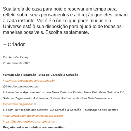
Sua tarefa de casa para hoje é reservar um tempo para
refletir sobre seus pensamentos e a direção que eles tomam
a cada instante. Você é o único que pode mudar, e o
Universo está à sua disposição para ajudá-lo de todas as
maneiras possíveis. Escolha sabiamente.
~ Criador
Por Jennifer Farley
23 de maio de 2026
Formatação e tradução - Blog De Coração a Coração
http://www.decoracaoacoracao.blog.br
@blogdecoracaoacoracao
Informações e Agendamentos para Mesa Quântica Estelar, Mesa Pet, Mesa Quântica 2.0,
Sistema Regenerador Ashtariano, Sistema Arcturiano de Cura Multidimensional -
lecocqmuller@gmail.com
E-book "Mensagens dos Mestres - De Coração a Coração" - Mensagens dos Mestres
https://mensagensdosmestres.blogspot.com/
https://thecreatorwritings.wordpress.com
Respeite todos os créditos ao compartilhar