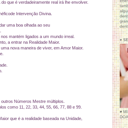
ener
o que é verdadeiramente real irá lhe envolver.
tam
algu
éficode Intervenção Divina.
dent
gran
 dar uma boa olhada ao seu
dent
.
e nos mantém ligados a um mundo irreal.
♥ S
nto, a entrar na Realidade Maior.
 uma nova maneira de viver, em Amor Maior.
e.
ade.
o.
 outros Números Mestre múltiplos.
s como 11, 22, 33, 44, 55, 66, 77, 88 e 99.
♥ M
DOA
aior que é a realidade baseada na Unidade,