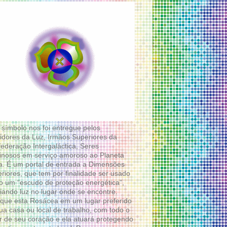
 símbolo nos foi entregue pelos
idores da Luz, Irmãos Superiores da
ederação Intergaláctica, Seres
nosos em serviço amoroso ao Planeta
a. É um portal de entrada a Dimensões
riores, que tem por finalidade ser usado
 um “escudo de proteção energética”,
diando luz no lugar onde se encontre.
que esta Rosácea em um lugar preferido
ua casa ou local de trabalho, com todo o
 de seu coração e ela atuará protegendo