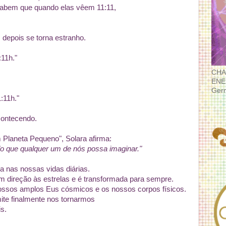
sabem que quando elas vêem 11:11,
 depois se torna estranho.
:11h."
CHA
ENE
Ger
:11h."
contecendo.
laneta Pequeno", Solara afirma:
o que qualquer um de nós possa imaginar."
a nas nossas vidas diárias.
m direção às estrelas e é transformada para sempre.
ossos amplos Eus cósmicos e os nossos corpos físicos.
ite finalmente nos tornarmos
is.