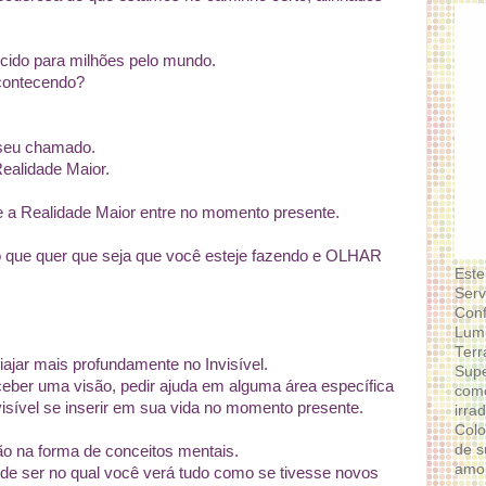
ecido para milhões pelo mundo.
acontecendo?
 seu chamado.
Realidade Maior.
e a Realidade Maior entre no momento presente.
o que quer que seja que você esteje fazendo e OLHAR
Este
Serv
Conf
Lumi
Terr
iajar mais profundamente no Invisível.
Supe
eber uma visão, pedir ajuda em alguma área específica
como
visível se inserir em sua vida no momento presente.
irra
Colo
de s
ão na forma de conceitos mentais.
amor
 de ser no qual você verá tudo como se tivesse novos