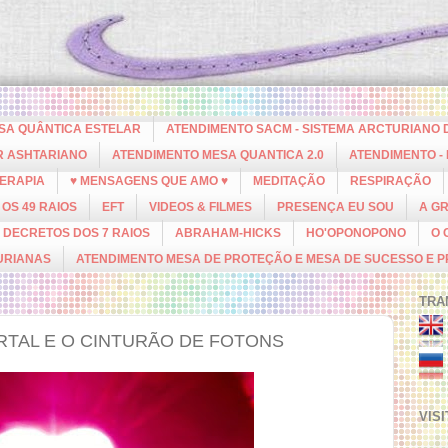
ESA QUÂNTICA ESTELAR
ATENDIMENTO SACM - SISTEMA ARCTURIANO 
R ASHTARIANO
ATENDIMENTO MESA QUANTICA 2.0
ATENDIMENTO -
ERAPIA
♥ MENSAGENS QUE AMO ♥
MEDITAÇÃO
RESPIRAÇÃO
OS 49 RAIOS
EFT
VIDEOS & FILMES
PRESENÇA EU SOU
A G
DECRETOS DOS 7 RAIOS
ABRAHAM-HICKS
HO'OPONOPONO
O 
URIANAS
ATENDIMENTO MESA DE PROTEÇÃO E MESA DE SUCESSO E 
TRA
ORTAL E O CINTURÃO DE FOTONS
VIS