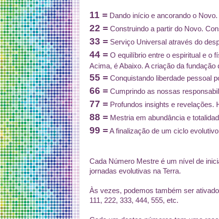
11 =
Dando início e ancorando o Novo.
22 =
Construindo a partir do Novo. Co
33 =
Serviço Universal através do desp
44 =
O equilíbrio entre o espiritual e o 
Acima, é Abaixo. A criação da fundação
55 =
Conquistando liberdade pessoal por
66 =
Cumprindo as nossas responsabili
77 =
Profundos insights e revelações.
88 =
Mestria em abundância e totalida
99 =
A finalização de um ciclo evolutiv
Cada Número Mestre é um nível de inic
jornadas evolutivas na Terra.
Às vezes, podemos também ser ativados
111, 222, 333, 444, 555, etc.