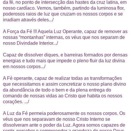
da fé, no ponto de intersecção das hastes da cruz latina, em
nosso cardíaco. Vemos, também, partindo da luminosa flor,
poderosos raios de luz que cruzam os nossos corpos e se
irradiam através deles.../
A Força da Fé !!! Aquela Luz Operante, capaz de remover as
nossas “montanhas” internas, os véus que nos separam de
nosso Divindade Interior.../
Capaz de dissolver diques, e barreiras formados por densas
energias e tudo mais que impede o pleno fluir da luz divina
em nossos corpos.../
A Fé operante, capaz de realizar todas as transformações
que necessitamos e assim concretizar o nosso plano divino
da abundância de todo o bem e da plena entrega do
comando de nossas vidas ao Cristo que habita os nossos
corações. .../
A Luz da Fé permeia poderosamente os nossos corpos. Os
véus que nos separavam de nosso Cristo Interno se
dissolveram ante o poder da Luz. Agora somos capazes de
sentir, perceber e compreender a grandeza de nosso Deus