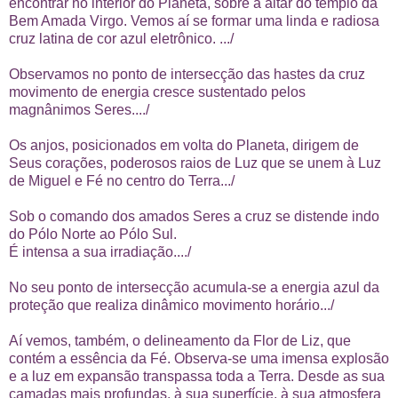
encontrar no interior do Planeta, sobre a altar do templo da
Bem Amada Virgo. Vemos aí se formar uma linda e radiosa
cruz latina de cor azul eletrônico. .../
Observamos no ponto de intersecção das hastes da cruz
movimento de energia cresce sustentado pelos
magnânimos Seres..../
Os anjos, posicionados em volta do Planeta, dirigem de
Seus corações, poderosos raios de Luz que se unem à Luz
de Miguel e Fé no centro do Terra.../
Sob o comando dos amados Seres a cruz se distende indo
do Pólo Norte ao Pólo Sul.
É intensa a sua irradiação..../
No seu ponto de intersecção acumula-se a energia azul da
proteção que realiza dinâmico movimento horário.../
Aí vemos, também, o delineamento da Flor de Liz, que
contém a essência da Fé. Observa-se uma imensa explosão
e a luz em expansão transpassa toda a Terra. Desde as sua
camadas mais profundas, à sua superfície, à sua atmosfera