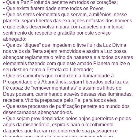
• Que a Paz Profunda penetre em todos os corações;
• Que exista fraternidade entre todos os Povos;
• Que os seres elementais que servem, a milênios, nesse
planeta, sejam libertos das exalações nefastas dos homens
e que estes desenvolvam para com aqueles um intenso
sentimento de respeito e gratidão por este serviço
abnegado;
• Que os “diques” que impedem o livre fluir da Luz Divina
nos veios da Terra sejam removidos e assim a Luz possa
abençoar regiamente o reino da natureza e a todos os seres
elementais fazendo com que este amado Planeta realize o
seu destino como a Estrela da Liberdade;
• Que os caminhos que conduzem a humanidade à
Prosperidade e à Abundância sejam liberados pela luz da
Fé capaz de “remover montanhas” e assim os filhos de
Deus possam, caminhando através dessas vias iluminadas,
receber a Vitória preparada pelo Pai para todos eles.
• Que esse processo de purificação penetre ao mundo dos
desencarnados abençoando-os.
• Que sejam providenciadas pelos anjos guerreiros e pelos
anjos da misericórdia, espirais para o recolhimento
daqueles que fizeram recentemente sua passagem e
daqueles que ainda se encontram aprisionados ao