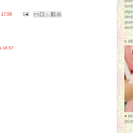
ener
tam
algu
s
17:58
dent
gran
dent
♥ S
s 18:57
♥ M
DOA