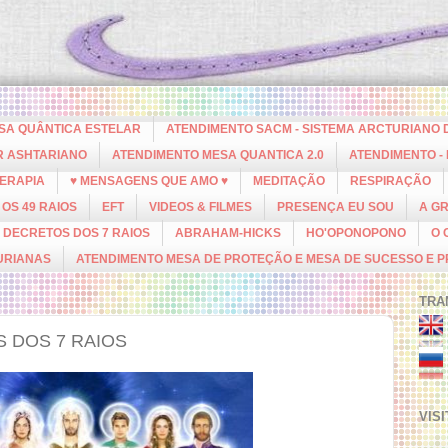
ESA QUÂNTICA ESTELAR
ATENDIMENTO SACM - SISTEMA ARCTURIANO 
R ASHTARIANO
ATENDIMENTO MESA QUANTICA 2.0
ATENDIMENTO -
ERAPIA
♥ MENSAGENS QUE AMO ♥
MEDITAÇÃO
RESPIRAÇÃO
OS 49 RAIOS
EFT
VIDEOS & FILMES
PRESENÇA EU SOU
A G
DECRETOS DOS 7 RAIOS
ABRAHAM-HICKS
HO'OPONOPONO
O 
URIANAS
ATENDIMENTO MESA DE PROTEÇÃO E MESA DE SUCESSO E 
TRA
 DOS 7 RAIOS
VIS