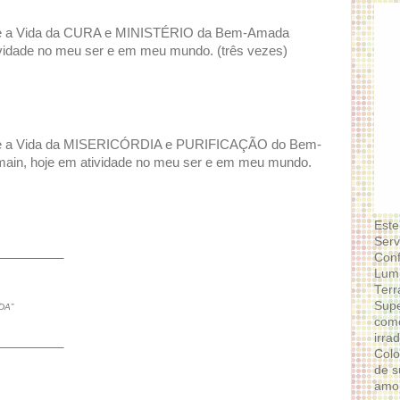
o e a Vida da CURA e MINISTÉRIO da Bem-Amada
vidade no meu ser e em meu mundo. (três vezes)
o e a Vida da MISERICÓRDIA e PURIFICAÇÃO do Bem-
ain, hoje em atividade no meu ser e em meu mundo.
Este
Serv
_________
Conf
Lumi
Terr
Supe
DA”
como
irra
_________
Colo
de s
amor