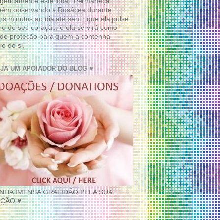
geticamente este local. Permaneça
bém observando a Rosácea durante
ns minutos ao dia até sentir que ela pulse
ro de seu coração, e ela servirá como
de proteção para quem a contenha
ro de si.
EJA UM APOIADOR DO BLOG ♥
INHA IMENSA GRATIDÃO PELA SUA
ÇÃO ♥