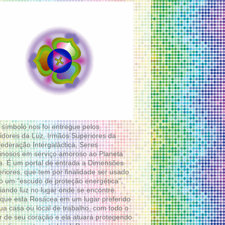
 símbolo nos foi entregue pelos
idores da Luz, Irmãos Superiores da
ederação Intergaláctica, Seres
nosos em serviço amoroso ao Planeta
a. É um portal de entrada a Dimensões
riores, que tem por finalidade ser usado
 um “escudo de proteção energética”,
diando luz no lugar onde se encontre.
que esta Rosácea em um lugar preferido
ua casa ou local de trabalho, com todo o
 de seu coração e ela atuará protegendo