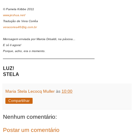
© Pamela Kribbe 2011
www.jeshua.net/
Tradução de Vera Corrêa
veracorrea46@ig.com.br
Mensagem enviada por Marcia Drisaldi, na páscoa...
E só li agora!
Porque, acho, era o momento.
__________________________________
LUZ!
STELA
Maria Stela Lecocq Muller
às
10:00
Compartilhar
Nenhum comentário:
Postar um comentário