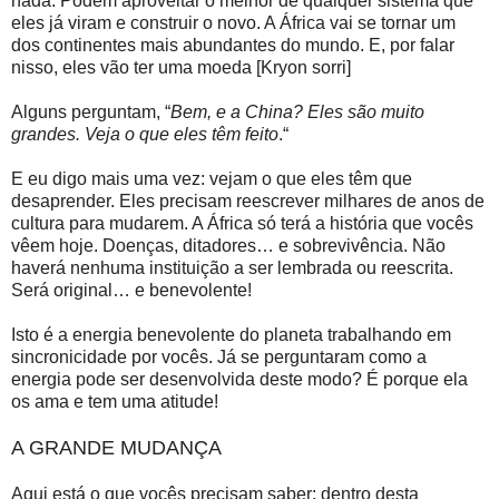
nada. Podem aproveitar o melhor de qualquer sistema que
eles já viram e construir o novo. A África vai se tornar um
dos continentes mais abundantes do mundo. E, por falar
nisso, eles vão ter uma moeda [Kryon sorri]
Alguns perguntam, “
Bem, e a China? Eles são muito
grandes. Veja o que eles têm feito
.“
E eu digo mais uma vez: vejam o que eles têm que
desaprender. Eles precisam reescrever milhares de anos de
cultura para mudarem. A África só terá a história que vocês
vêem hoje. Doenças, ditadores… e sobrevivência. Não
haverá nenhuma instituição a ser lembrada ou reescrita.
Será original… e benevolente!
Isto é a energia benevolente do planeta trabalhando em
sincronicidade por vocês. Já se perguntaram como a
energia pode ser desenvolvida deste modo? É porque ela
os ama e tem uma atitude!
A GRANDE MUDANÇA
Aqui está o que vocês precisam saber: dentro desta