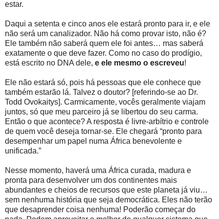
estar.
Daqui a setenta e cinco anos ele estará pronto para ir, e ele
não será um canalizador. Não há como provar isto, não é?
Ele também não saberá quem ele foi antes… mas saberá
exatamente o que deve fazer. Como no caso do prodígio,
está escrito no DNA dele,
e ele mesmo o escreveu
!
Ele não estará só, pois há pessoas que ele conhece que
também estarão lá. Talvez o doutor? [referindo-se ao Dr.
Todd Ovokaitys]. Carmicamente, vocês geralmente viajam
juntos, só que meu parceiro já se libertou do seu carma.
Então o que acontece? A resposta é livre-arbítrio e controle
de quem você deseja tornar-se. Ele chegará “pronto para
desempenhar um papel numa África benevolente e
unificada.”
Nesse momento, haverá uma África curada, madura e
pronta para desenvolver um dos continentes mais
abundantes e cheios de recursos que este planeta já viu…
sem nenhuma história que seja democrática. Eles não terão
que desaprender coisa nenhuma! Poderão começar do