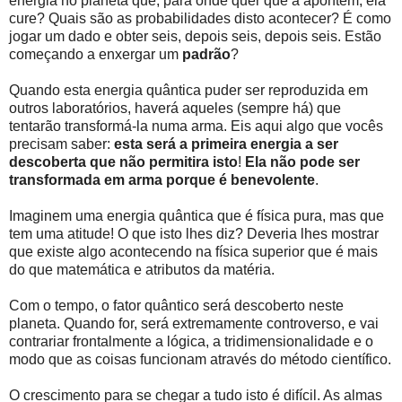
energia no planeta que, para onde quer que a apontem, ela
cure? Quais são as probabilidades disto acontecer? É como
jogar um dado e obter seis, depois seis, depois seis. Estão
começando a enxergar um
padrão
?
Quando esta energia quântica puder ser reproduzida em
outros laboratórios, haverá aqueles (sempre há) que
tentarão transformá-la numa arma. Eis aqui algo que vocês
precisam saber:
esta será a primeira energia a ser
descoberta que não permitira isto
!
Ela não pode ser
transformada em arma porque é benevolente
.
Imaginem uma energia quântica que é física pura, mas que
tem uma atitude! O que isto lhes diz? Deveria lhes mostrar
que existe algo acontecendo na física superior que é mais
do que matemática e atributos da matéria.
Com o tempo, o fator quântico será descoberto neste
planeta. Quando for, será extremamente controverso, e vai
contrariar frontalmente a lógica, a tridimensionalidade e o
modo que as coisas funcionam através do método científico.
O crescimento para se chegar a tudo isto é difícil. As almas