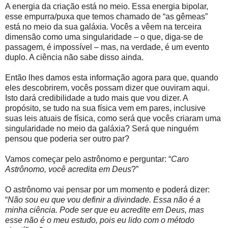
A energia da criação está no meio. Essa energia bipolar,
esse empurra/puxa que temos chamado de “as gêmeas”
está no meio da sua galáxia. Vocês a vêem na terceira
dimensão como uma singularidade – o que, diga-se de
passagem, é impossível – mas, na verdade, é um evento
duplo. A ciência não sabe disso ainda.
Então lhes damos esta informação agora para que, quando
eles descobrirem, vocês possam dizer que ouviram aqui.
Isto dará credibilidade a tudo mais que vou dizer. A
propósito, se tudo na sua física vem em pares, inclusive
suas leis atuais de física, como será que vocês criaram uma
singularidade no meio da galáxia? Será que ninguém
pensou que poderia ser outro par?
Vamos começar pelo astrônomo e perguntar: “
Caro
Astrônomo, você acredita em Deus
?”
O astrônomo vai pensar por um momento e poderá dizer:
“
Não sou eu que vou definir a divindade. Essa não é a
minha ciência. Pode ser que eu acredite em Deus, mas
esse não é o meu estudo, pois eu lido com o método