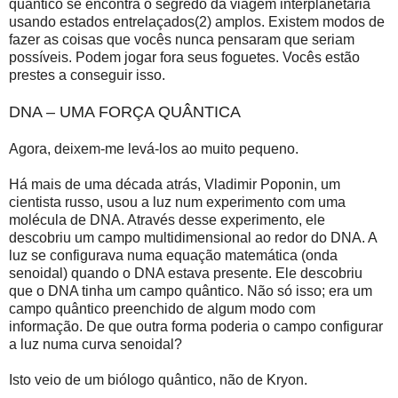
quântico se encontra o segredo da viagem interplanetária
usando estados entrelaçados(2) amplos. Existem modos de
fazer as coisas que vocês nunca pensaram que seriam
possíveis. Podem jogar fora seus foguetes. Vocês estão
prestes a conseguir isso.
DNA – UMA FORÇA QUÂNTICA
Agora, deixem-me levá-los ao muito pequeno.
Há mais de uma década atrás, Vladimir Poponin, um
cientista russo, usou a luz num experimento com uma
molécula de DNA. Através desse experimento, ele
descobriu um campo multidimensional ao redor do DNA. A
luz se configurava numa equação matemática (onda
senoidal) quando o DNA estava presente. Ele descobriu
que o DNA tinha um campo quântico. Não só isso; era um
campo quântico preenchido de algum modo com
informação. De que outra forma poderia o campo configurar
a luz numa curva senoidal?
Isto veio de um biólogo quântico, não de Kryon.