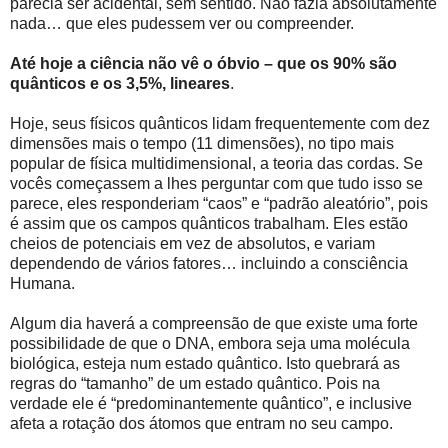
parecia ser acidental, sem sentido. Não fazia absolutamente
nada… que eles pudessem ver ou compreender.
Até hoje a ciência não vê o óbvio – que os 90% são
quânticos e os 3,5%, lineares
.
Hoje, seus físicos quânticos lidam frequentemente com dez
dimensões mais o tempo (11 dimensões), no tipo mais
popular de física multidimensional, a teoria das cordas. Se
vocês começassem a lhes perguntar com que tudo isso se
parece, eles responderiam “caos” e “padrão aleatório”, pois
é assim que os campos quânticos trabalham. Eles estão
cheios de potenciais em vez de absolutos, e variam
dependendo de vários fatores… incluindo a consciência
Humana.
Algum dia haverá a compreensão de que existe uma forte
possibilidade de que o DNA, embora seja uma molécula
biológica, esteja num estado quântico. Isto quebrará as
regras do “tamanho” de um estado quântico. Pois na
verdade ele é “predominantemente quântico”, e inclusive
afeta a rotação dos átomos que entram no seu campo.