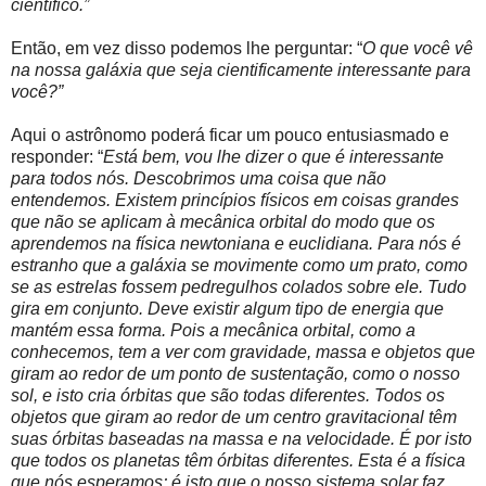
científico.”
Então, em vez disso podemos lhe perguntar: “
O que você vê
na nossa galáxia que seja cientificamente interessante para
você?”
Aqui o astrônomo poderá ficar um pouco entusiasmado e
responder: “
Está bem, vou lhe dizer o que é interessante
para todos nós. Descobrimos uma coisa que não
entendemos. Existem princípios físicos em coisas grandes
que não se aplicam à mecânica orbital do modo que os
aprendemos na física newtoniana e euclidiana. Para nós é
estranho que a galáxia se movimente como um prato, como
se as estrelas fossem pedregulhos colados sobre ele. Tudo
gira em conjunto. Deve existir algum tipo de energia que
mantém essa forma. Pois a mecânica orbital, como a
conhecemos, tem a ver com gravidade, massa e objetos que
giram ao redor de um ponto de sustentação, como o nosso
sol, e isto cria órbitas que são todas diferentes. Todos os
objetos que giram ao redor de um centro gravitacional têm
suas órbitas baseadas na massa e na velocidade. É por isto
que todos os planetas têm órbitas diferentes. Esta é a física
que nós esperamos; é isto que o nosso sistema solar faz.