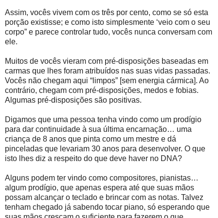
Assim, vocês vivem com os três por cento, como se só esta
porção existisse; e como isto simplesmente ‘veio com o seu
corpo” e parece controlar tudo, vocês nunca conversam com
ele.
Muitos de vocês vieram com pré-disposições baseadas em
carmas que lhes foram atribuídos nas suas vidas passadas.
Vocês não chegam aqui “limpos” [sem energia cármica]. Ao
contrário, chegam com pré-disposições, medos e fobias.
Algumas pré-disposições são positivas.
Digamos que uma pessoa tenha vindo como um prodígio
para dar continuidade à sua última encarnação… uma
criança de 8 anos que pinta como um mestre e dá
pinceladas que levariam 30 anos para desenvolver. O que
isto lhes diz a respeito do que deve haver no DNA?
Alguns podem ter vindo como compositores, pianistas…
algum prodígio, que apenas espera até que suas mãos
possam alcançar o teclado e brincar com as notas. Talvez
tenham chegado já sabendo tocar piano, só esperando que
suas mãos cresçam o suficiente para fazerem o que