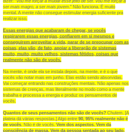
dizer: “
Vou me forçar a mudar esse jeito de ser. Vou me forçar a
ser mais magro, a ser mais jovem
.” Não funciona. É muito
mental. A mente não consegue estimular energia suficiente pra
realizar isso.
Essas energias que acabaram de chegar, se vocês
respirarem essas energias, confiarem em si mesmos e
conseguirem aproveitar a vida, parar de se preocupar com as
coisas, elas vão, de fato, apoiar a liberação de sistemas
muito, muito, muito velhos, sistemas fétidos, coisas que
realmente não são de vocês.
Na mente, é onde ela se instala depois, na mente, e é o que
vocês vão notar mais em junho. Elas estão sendo absorvidas.
Vai começar entrando nas construções mentais. Não apenas nos
sistemas de crenças, mas literalmente no modo como a mente
trabalha e processa a energia e produz os pensamentos de
vocês.
Quantos de seus pensamentos não são de vocês?
Chutem. [A
plateia dá várias respostas.] Algo entre
90, 95% realmente não é
de vocês
. Não é de vocês.
Vem dos aspectos. Vem da
consciência de massa. Vem da pessoa sentada ao seu lado.