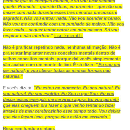
permitir que as energias mudem, e só vou ficar sentado
quieto. Prometo – querido Deus, eu prometo – que não vou
mexer com nada durante esses três minutos preciosos e
sagrados. Não vou entoar nada. Não vou acender incenso.
Não vou me confundir com um punhado de makyo. Não vou
fazer nada – sequer tentar entrar em mim mesmo. Só vou
respirar e não interferir.”
Isso é merabh.
Não é pra ficar repetindo nada, nenhuma afirmação. Não é
pra tentar implantar novos conceitos mentais dentro de
velhos conceitos mentais, porque daí vocês simplesmente
vão acabar com um monte de lixo. É só dizer: “
Eu sou um
ser natural, e vou liberar todas as minhas formas não
naturais.”
E vocês dizem:
“Eu estou no momento. Eu sou natural. Eu
sou natural. Eu sou espírito. Eu Sou o que Sou. Eu vou
deixar essas energias me servirem agora. Eu vou permitir
que elas cheguem pra fazer o que venho tentando fazer
através de meu cerebrozinho esse tempo todo. Vou deixar
que elas façam isso, porque elas estão me servindo.”
Respirem fundo e sintam.