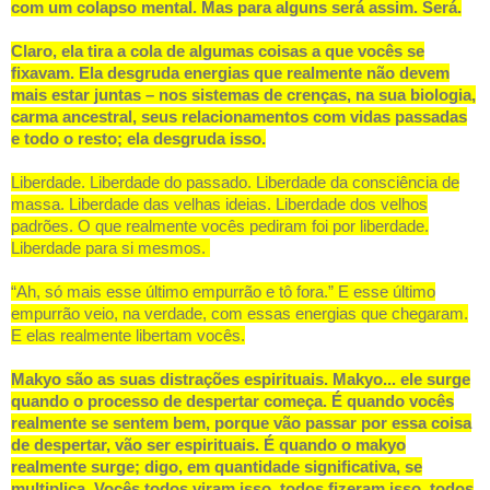
com um colapso mental. Mas para alguns será assim. Será.
Claro, ela tira a cola de algumas coisas a que vocês se
fixavam. Ela desgruda energias que realmente não devem
mais estar juntas – nos sistemas de crenças, na sua biologia,
carma ancestral, seus relacionamentos com vidas passadas
e todo o resto; ela desgruda isso.
Liberdade. Liberdade do passado. Liberdade da consciência de
massa. Liberdade das velhas ideias. Liberdade dos velhos
padrões. O que realmente vocês pediram foi por liberdade.
Liberdade para si mesmos.
“Ah, só mais esse último empurrão e tô fora.” E esse último
empurrão veio, na verdade, com essas energias que chegaram.
E elas realmente libertam vocês.
Makyo são as suas distrações espirituais. Makyo... ele surge
quando o processo de despertar começa. É quando vocês
realmente se sentem bem, porque vão passar por essa coisa
de despertar, vão ser espirituais. É quando o makyo
realmente surge; digo, em quantidade significativa, se
multiplica. Vocês todos viram isso, todos fizeram isso, todos