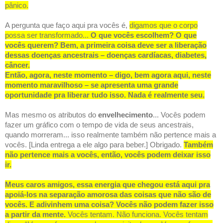
pânico.
A pergunta que faço aqui pra vocês é,
digamos que o corpo
possa ser transformado...
O que vocês escolhem? O que
vocês querem? Bem, a primeira coisa deve ser a liberação
dessas doenças ancestrais – doenças cardíacas, diabetes,
câncer.
Então, agora, neste momento – digo, bem agora aqui, neste
momento maravilhoso – se apresenta uma grande
oportunidade pra liberar tudo isso. Nada é realmente seu.
Mas mesmo os atributos do
envelhecimento
... Vocês podem
fazer um gráfico com o tempo de vida de seus ancestrais,
quando morreram... isso realmente também não pertence mais a
vocês. [Linda entrega a ele algo para beber.] Obrigado.
Também
não pertence mais a vocês, então, vocês podem deixar isso
ir.
Meus caros amigos, essa energia que chegou está aqui pra
apoiá-los na separação amorosa das coisas que não são de
vocês. E adivinhem uma coisa? Vocês não podem fazer isso
a partir da mente.
Vocês tentam. Não funciona. Vocês tentam