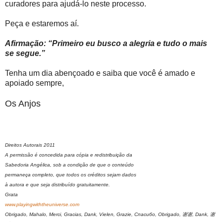
curadores para ajudá-lo neste processo.
Peça e estaremos aí.
Afirmação: “Primeiro eu busco a alegria e tudo o mais
se segue.”
Tenha um dia abençoado e saiba que você é amado e
apoiado sempre,
Os Anjos
Direitos Autorais 2011
A permissão é concedida para cópia e redistribuição da
Sabedoria Angélica, sob a condição de que o conteúdo
permaneça completo, que todos os créditos sejam dados
à autora e que seja distribuído gratuitamente.
Grata
www.playingwiththeuniverse.com
Obrigado, Mahalo, Merci, Gracias, Dank, Vielen, Grazie, Спасибо, Obrigado, 谢谢, Dank, 谢