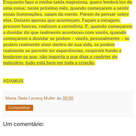
Enquanto faço a minha saída majestosa, quero lembrá-los de
uma coisa: neste próximo mês, quando começarem a sentir
essas iluminações, saiam da mente. Parem de pensar sobre
elas. Deixem apenas que aconteçam. Façam a miragem,
prestem honras, realizem a cerimônia. E, quando começarem
a duvidar do que realmente aconteceu com vocês, quando
começarem a duvidar se podem – vocês, pessoalmente – se
podem realmente viver dentro de sua vida, se podem
realmente se permitir ter experiências, respirem fundo e
lembrem-se que, não importa o que diga o repórter do
noticiário, tudo está bem em toda a criação
.
ADAMUS
Maria Stela Lecocq Muller
às
08:00
Compartilhar
Um comentário: