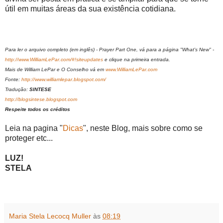
útil em muitas áreas da sua existência cotidiana.
Para ler o arquivo completo (em inglês) - Prayer Part One, vá para a página "What's New" -
http://www.WilliamLePar.com/#!siteupdates
e clique na primeira entrada.
Mais de William LePar e O Conselho vá em
www.WilliamLePar.com
Fonte:
http://www.williamlepar.blogspot.com/
Tradução:
SINTESE
http://blogsintese.blogspot.com
Respeite todos os créditos
Leia na pagina "
Dicas
", neste Blog, mais sobre como se
proteger etc...
LUZ!
STELA
Maria Stela Lecocq Muller
às
08:19