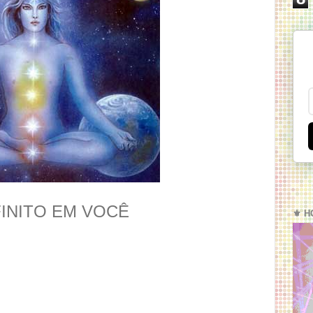
INITO EM VOCÊ
⚜️ H