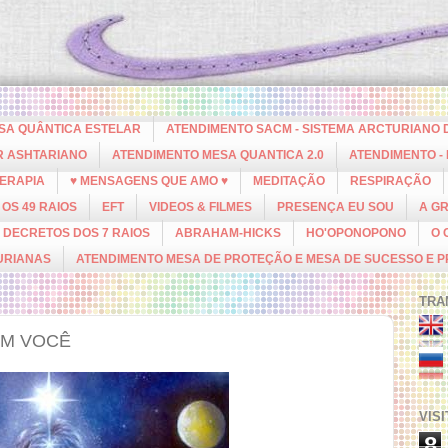
ESA QUÂNTICA ESTELAR
ATENDIMENTO SACM - SISTEMA ARCTURIANO 
R ASHTARIANO
ATENDIMENTO MESA QUANTICA 2.0
ATENDIMENTO -
ERAPIA
♥ MENSAGENS QUE AMO ♥
MEDITAÇÃO
RESPIRAÇÃO
OS 49 RAIOS
EFT
VIDEOS & FILMES
PRESENÇA EU SOU
A G
DECRETOS DOS 7 RAIOS
ABRAHAM-HICKS
HO'OPONOPONO
O 
URIANAS
ATENDIMENTO MESA DE PROTEÇÃO E MESA DE SUCESSO E 
TRA
EM VOCÊ
VIS
8