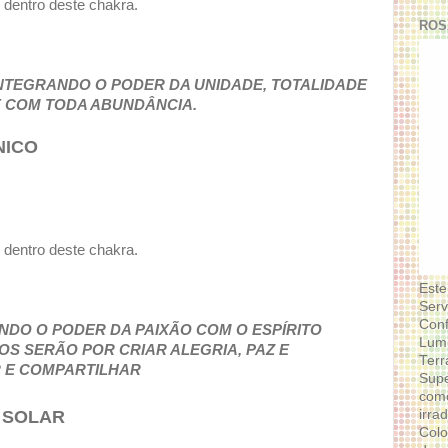
o dentro deste chakra.
ROS
NTEGRANDO O PODER DA UNIDADE, TOTALIDADE
E COM TODA ABUNDÂNCIA.
NICO
o dentro deste chakra.
Este
Serv
Conf
NDO O PODER DA PAIXÃO COM O ESPÍRITO
Lumi
S SERÃO POR CRIAR ALEGRIA, PAZ E
Terr
 E COMPARTILHAR
Supe
como
irra
 SOLAR
Colo