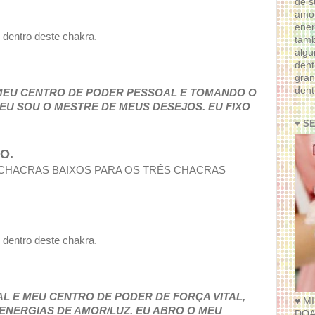
de s
amor
ener
o dentro deste chakra.
tam
algu
dent
gran
dent
MEU CENTRO DE PODER PESSOAL E TOMANDO O
U SOU O MESTRE DE MEUS DESEJOS. EU FIXO
♥ S
ÃO.
 CHACRAS BAIXOS PARA OS TRÊS CHACRAS
o dentro deste chakra.
L E MEU CENTRO DE PODER DE FORÇA VITAL,
♥ M
ENERGIAS DE AMOR/LUZ. EU ABRO O MEU
DOA