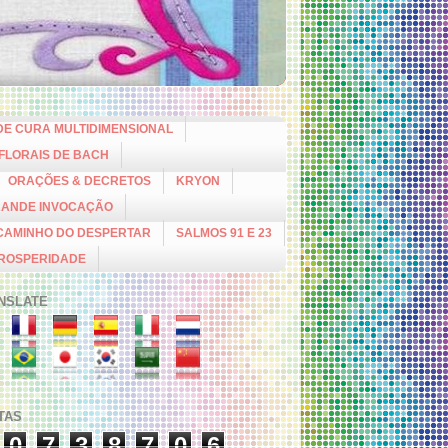
DE CURA MULTIDIMENSIONAL
 FLORAIS DE BACH
ORAÇÕES & DECRETOS
KRYON
RANDE INVOCAÇÃO
CAMINHO DO DESPERTAR
SALMOS 91 E 23
PROSPERIDADE
NSLATE
ITAS
0
7
3
8
7
0
6