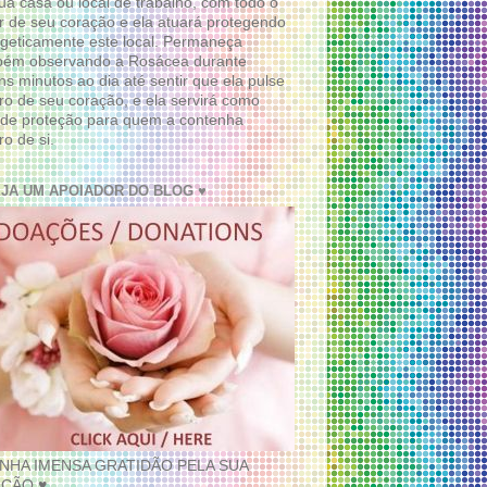
ua casa ou local de trabalho, com todo o
 de seu coração e ela atuará protegendo
geticamente este local. Permaneça
bém observando a Rosácea durante
ns minutos ao dia até sentir que ela pulse
ro de seu coração, e ela servirá como
de proteção para quem a contenha
ro de si.
EJA UM APOIADOR DO BLOG ♥
INHA IMENSA GRATIDÃO PELA SUA
ÇÃO ♥