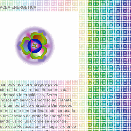
ÁCEA ENERGÉTICA
 símbolo nos foi entregue pelos
idores da Luz, Irmãos Superiores da
ederação Intergaláctica, Seres
nosos em serviço amoroso ao Planeta
a. É um portal de entrada a Dimensões
riores, que tem por finalidade ser usado
 um “escudo de proteção energética”,
diando luz no lugar onde se encontre.
que esta Rosácea em um lugar preferido