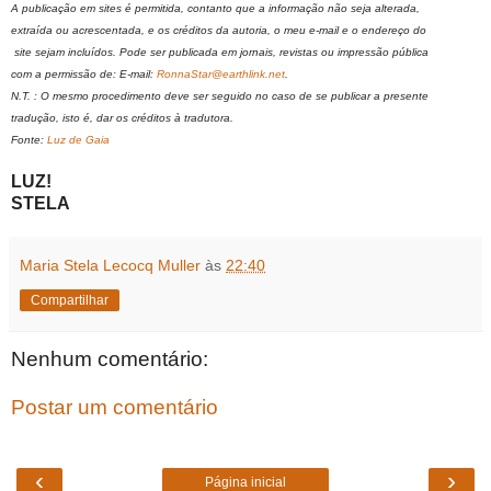
A publicação em sites é permitida, contanto que a informação não seja alterada,
extraída ou acrescentada, e os créditos da autoria, o meu e-mail e o endereço do
site sejam incluídos. Pode ser publicada em jornais, revistas ou impressão pública
com a permissão de: E-mail:
RonnaStar@earthlink.net
.
N.T. : O mesmo procedimento deve ser seguido no caso de se publicar a presente
tradução, isto é, dar os créditos à tradutora.
Fonte:
Luz de Gaia
LUZ!
STELA
Maria Stela Lecocq Muller
às
22:40
Compartilhar
Nenhum comentário:
Postar um comentário
‹
›
Página inicial