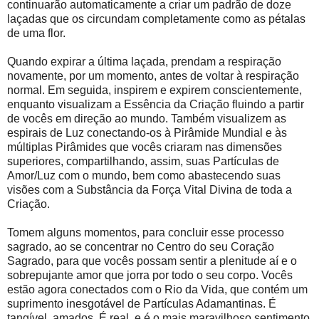
continuarão automaticamente a criar um padrão de doze
laçadas que os circundam completamente como as pétalas
de uma flor.
Quando expirar a última laçada, prendam a respiração
novamente, por um momento, antes de voltar à respiração
normal. Em seguida, inspirem e expirem conscientemente,
enquanto visualizam a Essência da Criação fluindo a partir
de vocês em direção ao mundo. Também visualizem as
espirais de Luz conectando-os à Pirâmide Mundial e às
múltiplas Pirâmides que vocês criaram nas dimensões
superiores, compartilhando, assim, suas Partículas de
Amor/Luz com o mundo, bem como abastecendo suas
visões com a Substância da Força Vital Divina de toda a
Criação.
Tomem alguns momentos, para concluir esse processo
sagrado, ao se concentrar no Centro do seu Coração
Sagrado, para que vocês possam sentir a plenitude aí e o
sobrepujante amor que jorra por todo o seu corpo. Vocês
estão agora conectados com o Rio da Vida, que contém um
suprimento inesgotável de Partículas Adamantinas. É
tangível, amados. É real, e é o mais maravilhoso sentimento