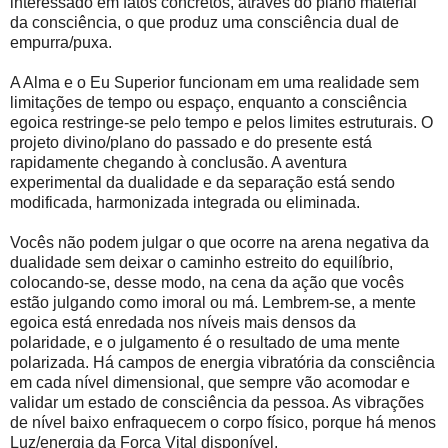
interessado em fatos concretos, através do plano material
da consciência, o que produz uma consciência dual de
empurra/puxa.
A Alma e o Eu Superior funcionam em uma realidade sem
limitações de tempo ou espaço, enquanto a consciência
egoica restringe-se pelo tempo e pelos limites estruturais. O
projeto divino/plano do passado e do presente está
rapidamente chegando à conclusão. A aventura
experimental da dualidade e da separação está sendo
modificada, harmonizada integrada ou eliminada.
Vocês não podem julgar o que ocorre na arena negativa da
dualidade sem deixar o caminho estreito do equilíbrio,
colocando-se, desse modo, na cena da ação que vocês
estão julgando como imoral ou má. Lembrem-se, a mente
egoica está enredada nos níveis mais densos da
polaridade, e o julgamento é o resultado de uma mente
polarizada. Há campos de energia vibratória da consciência
em cada nível dimensional, que sempre vão acomodar e
validar um estado de consciência da pessoa. As vibrações
de nível baixo enfraquecem o corpo físico, porque há menos
Luz/energia da Força Vital disponível.