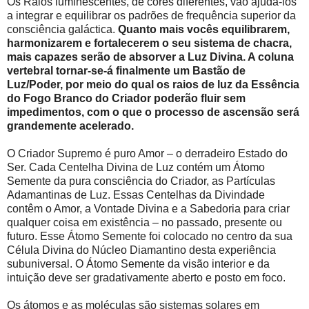
Os Raios luminescentes, de cores diferentes, vão ajudá-los
a integrar e equilibrar os padrões de frequência superior da
consciência galáctica.
Quanto mais vocês equilibrarem,
harmonizarem e fortalecerem o seu sistema de chacra,
mais capazes serão de absorver a Luz Divina. A coluna
vertebral tornar-se-á finalmente um Bastão de
Luz/Poder, por meio do qual os raios de luz da Essência
do Fogo Branco do Criador poderão fluir sem
impedimentos, com o que o processo de ascensão será
grandemente acelerado.
O Criador Supremo é puro Amor – o derradeiro Estado do
Ser. Cada Centelha Divina de Luz contém um Átomo
Semente da pura consciência do Criador, as Partículas
Adamantinas de Luz. Essas Centelhas da Divindade
contêm o Amor, a Vontade Divina e a Sabedoria para criar
qualquer coisa em existência – no passado, presente ou
futuro. Esse Átomo Semente foi colocado no centro da sua
Célula Divina do Núcleo Diamantino desta experiência
subuniversal. O Átomo Semente da visão interior e da
intuição deve ser gradativamente aberto e posto em foco.
Os átomos e as moléculas são sistemas solares em