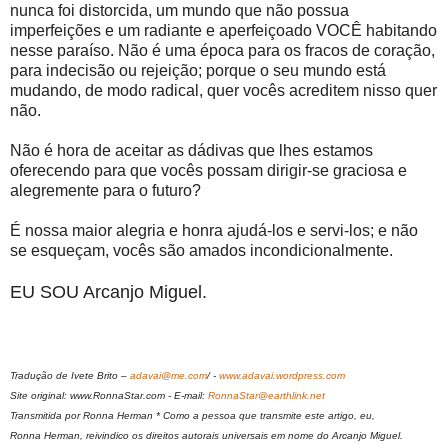
nunca foi distorcida, um mundo que não possua
imperfeições e um radiante e aperfeiçoado VOCÊ habitando
nesse paraíso. Não é uma época para os fracos de coração,
para indecisão ou rejeição; porque o seu mundo está
mudando, de modo radical, quer vocês acreditem nisso quer
não.
Não é hora de aceitar as dádivas que lhes estamos
oferecendo para que vocês possam dirigir-se graciosa e
alegremente para o futuro?
É nossa maior alegria e honra ajudá-los e servi-los; e não
se esqueçam, vocês são amados incondicionalmente.
EU SOU Arcanjo Miguel.
Tradução de Ivete Brito –
adavai@me.com
/ -
www.adavai.wordpress.com
Site original: www.RonnaStar.com - E-mail:
RonnaStar@earthlink.net
Transmitida por Ronna Herman * Como a pessoa que transmite este artigo, eu,
Ronna Herman, reivindico os direitos autorais universais em nome do Arcanjo Miguel.