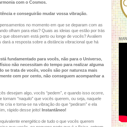
harmonia com o Cosmos.
stência e conseguirão mudar vossa vibração.
s pensamentos no momento em que se deparam com as
do olham para elas? Quais as ideias que estão por trás
o que observam está perto ou longe de vocês? Avaliem
MAN
 dará a resposta sobre a distância vibracional que há
stá fundamentado para vocês, não para o Universo,
 físico não necessitam do tempo para realizar alguma
o se trata de vocês, vocês são por natureza mais
icamente cem por cento, não conseguem acompanhar a
ês desejam algo, vocês “pedem”, e quando isso ocorre,
e tornam “naquilo” que vocês querem, ou seja, naquele
e cria e torna-se na vibração do que “pediram” e ela
im, rápido desse jeito!
Instantâneo!
equivalente energético de tudo o que vocês querem