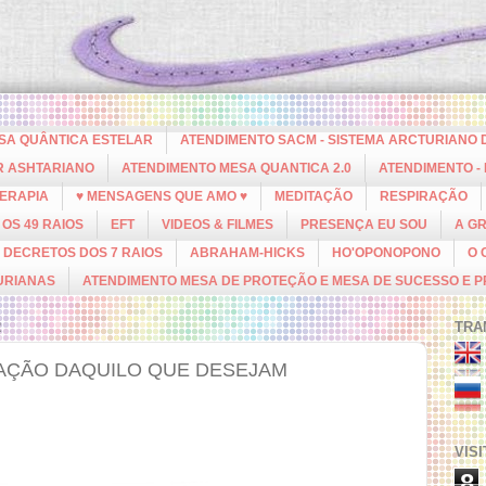
ESA QUÂNTICA ESTELAR
ATENDIMENTO SACM - SISTEMA ARCTURIANO 
R ASHTARIANO
ATENDIMENTO MESA QUANTICA 2.0
ATENDIMENTO -
ERAPIA
♥ MENSAGENS QUE AMO ♥
MEDITAÇÃO
RESPIRAÇÃO
OS 49 RAIOS
EFT
VIDEOS & FILMES
PRESENÇA EU SOU
A G
DECRETOS DOS 7 RAIOS
ABRAHAM-HICKS
HO'OPONOPONO
O 
URIANAS
ATENDIMENTO MESA DE PROTEÇÃO E MESA DE SUCESSO E 
2
TRA
RAÇÃO DAQUILO QUE DESEJAM
VIS
8