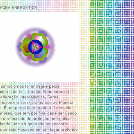
ÁCEA ENERGÉTICA
 símbolo nos foi entregue pelos
idores da Luz, Irmãos Superiores da
ederação Intergaláctica, Seres
nosos em serviço amoroso ao Planeta
a. É um portal de entrada a Dimensões
riores, que tem por finalidade ser usado
 um “escudo de proteção energética”,
diando luz no lugar onde se encontre.
que esta Rosácea em um lugar preferido