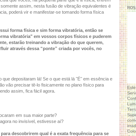
ecisa que vocês, na pequena parte que é a física, entrem
 somente assim, nesta fusão de vibração equivalentes é
ROS
cia, poderá vir e manifestar-se tomando forma física
sui forma física e sim forma vibratória, então se
rma vibratória" em vossos corpos físicos e puderem
nte, estarão treinando a vibração do que querem,
 fluir através dessa “ponte” criada por vocês, no
 que depositaram lá! Se o que está lá "É" em essência e
o vão precisar tê-lo fisicamente no plano físico para
Este
endo assim, fica fácil agora.
Serv
Conf
Lumi
Terr
Supe
locaram em sua maior parte?
como
agora no invisível, estivesse aí?
irra
Colo
para descobrirem qual é a exata frequência para se