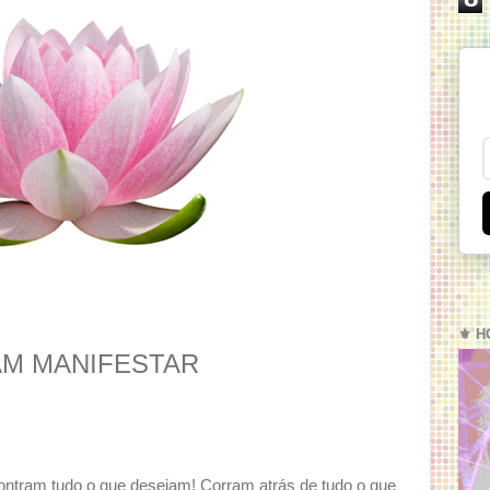
O
⚜️ H
AM MANIFESTAR
ntram tudo o que desejam! Corram atrás de tudo o que