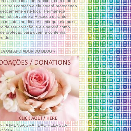
ua casa ou local de trabalho, com todo o
 de seu coração e ela atuará protegendo
geticamente este local. Permaneça
bém observando a Rosácea durante
ns minutos ao dia até sentir que ela pulse
ro de seu coração, e ela servirá como
de proteção para quem a contenha
ro de si.
EJA UM APOIADOR DO BLOG ♥
INHA IMENSA GRATIDÃO PELA SUA
ÇÃO ♥