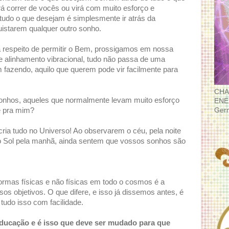
á correr de vocês ou virá com muito esforço e
tudo o que desejam é simplesmente ir atrás da
uistarem qualquer outro sonho.
 respeito de permitir o Bem, prossigamos em nossa
e alinhamento vibracional, tudo não passa de uma
 fazendo, aquilo que querem pode vir facilmente para
CHA
onhos, aqueles que normalmente levam muito esforço
ENE
Ger
e pra mim?
ria tudo no Universo! Ao observarem o céu, pela noite
 Sol pela manhã, ainda sentem que vossos sonhos são
rmas físicas e não físicas em todo o cosmos é a
os objetivos. O que difere, e isso já dissemos antes, é
tudo isso com facilidade.
 educação e é isso que deve ser mudado para que