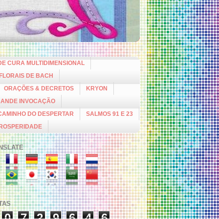
DE CURA MULTIDIMENSIONAL
 FLORAIS DE BACH
ORAÇÕES & DECRETOS
KRYON
RANDE INVOCAÇÃO
CAMINHO DO DESPERTAR
SALMOS 91 E 23
PROSPERIDADE
NSLATE
ITAS
0
7
2
9
6
4
6