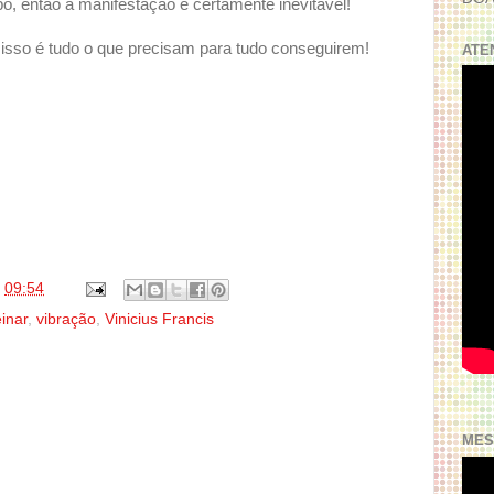
, então a manifestação é certamente inevitável!
isso é tudo o que precisam para tudo conseguirem!
ATE
s
09:54
einar
,
vibração
,
Vinicius Francis
MES