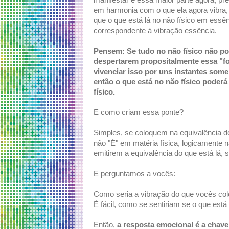
manifestar e essa maior parte agora, pr
em harmonia com o que ela agora vibra,
que o que está lá no não físico em essên
correspondente à vibração essência.
Pensem: Se tudo no não físico não pos
despertarem propositalmente essa "fo
vivenciar isso por uns instantes some
então o que está no não físico poderá
físico.
E como criam essa ponte?
Simples, se coloquem na equivalência do
não "É" em matéria física, logicamente nã
emitirem a equivalência do que está lá, s
E perguntamos a vocês:
Como seria a vibração do que vocês co
É fácil, como se sentiriam se o que está 
Então,
a resposta emocional é a chave 