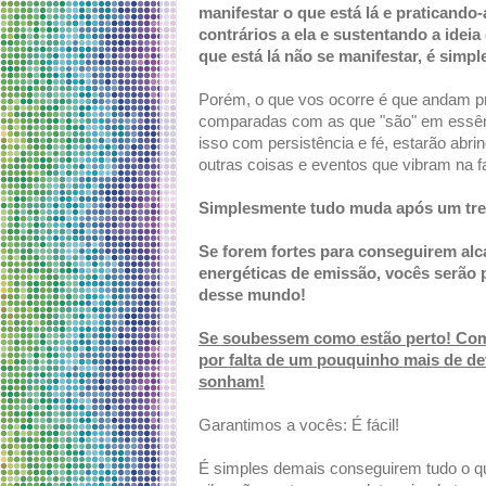
manifestar o que está lá e praticand
contrários a ela e sustentando a idei
que está lá não se manifestar, é simp
Porém, o que vos ocorre é que andam pr
comparadas com as que "são" em essênc
isso com persistência e fé, estarão abr
outras coisas e eventos que vibram na f
Simplesmente tudo muda após um trei
Se forem fortes para conseguirem alc
energéticas de emissão, vocês serão 
desse mundo!
Se soubessem como estão perto! Com
por falta de um pouquinho mais de d
sonham!
Garantimos a vocês: É fácil!
É simples demais conseguirem tudo o qu