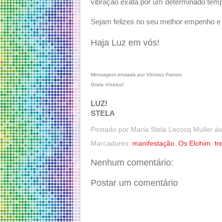
vibração exata por um determinado tempo
Sejam felizes no seu melhor empenho e 
Haja Luz em vós!
Mensagem enviada por Vinícius Francis
Grata Vinicius!
LUZ!
STELA
Postado por
Maria Stela Lecocq Muller
à
Marcadores:
manifestação
,
Os Elohim
,
tr
Nenhum comentário:
Postar um comentário