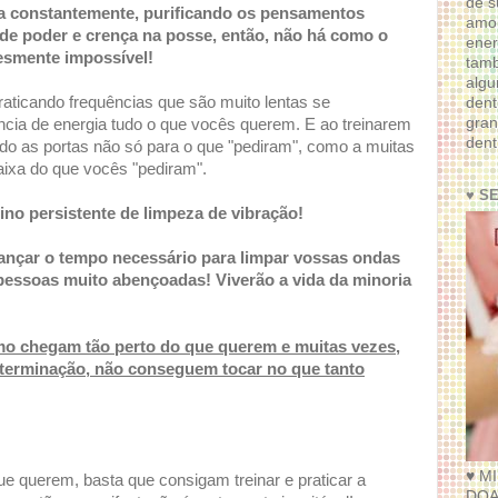
de s
o-a constantemente, purificando os pensamentos
amor
a de poder e crença na posse, então, não há como o
ener
lesmente impossível!
tam
algu
aticando frequências que são muito lentas se
dent
gran
ia de energia tudo o que vocês querem. E ao treinarem
dent
indo as portas não só para o que "pediram", como a muitas
aixa do que vocês "pediram".
♥ S
no persistente de limpeza de vibração!
ançar o tempo necessário para limpar vossas ondas
pessoas muito abençoadas! Viverão a vida da minoria
o chegam tão perto do que querem e muitas vezes,
eterminação, não conseguem tocar no que tanto
♥ M
e querem, basta que consigam treinar e praticar a
DOA