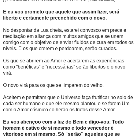
(*) 25 de Abril de 2013 - Lua cheia de WESAK às 16:59:57 (horário de Brasília)
E eu vos prometo que aquele que assim fizer, será
liberto e certamente preenchido com o novo.
No despontar da Lua cheia, estarei convosco em prece e
meditação em aliança com muitos amigos que se unem
comigo com o objetivo de enviar fluidos de cura em todos os
níveis. E os que crerem e perdoarem, serão curados.
Os que se abrirem ao Amor e aceitarem as experiências
como “benéficas” e “necessárias” serão libertos e o novo
virá.
O novo virá para os que se limparem do velho.
Aceitem e permitam que o Universo faça frutificar no solo de
cada ser humano o que ele mesmo plantou e se forem Um
com o Amor cósmico colherão os frutos desse Amor.
Eu vos abençoo com a luz do Bem e digo-vos: Todo
homem é cativo de si mesmo e todo vencedor é
vitorioso em si mesmo. Só “serão” aqueles que se