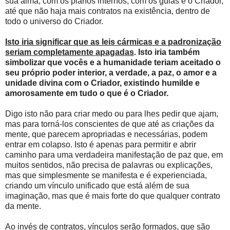
sua alma, com os planos internos, com os guias e o Criador,
até que não haja mais contratos na existência, dentro de
todo o universo do Criador.
Isto iria significar que as leis cármicas e a padronização
seriam completamente apagadas
. Isto iria também
simbolizar que vocês e a humanidade teriam aceitado o
seu próprio poder interior, a verdade, a paz, o amor e a
unidade divina com o Criador, existindo humilde e
amorosamente em tudo o que é o Criador.
Digo isto não para criar medo ou para lhes pedir que ajam,
mas para torná-los conscientes de que até as criações da
mente, que parecem apropriadas e necessárias, podem
entrar em colapso. Isto é apenas para permitir e abrir
caminho para uma verdadeira manifestação de paz que, em
muitos sentidos, não precisa de palavras ou explicações,
mas que simplesmente se manifesta e é experienciada,
criando um vínculo unificado que está além de sua
imaginação, mas que é mais forte do que qualquer contrato
da mente.
Ao invés de contratos, vínculos serão formados, que são