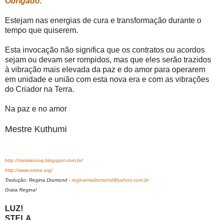
Obrigado.”
Estejam nas energias de cura e transformação durante o
tempo que quiserem.
Esta invocação não significa que os contratos ou acordos
sejam ou devam ser rompidos, mas que eles serão trazidos
à vibração mais elevada da paz e do amor para operarem
em unidade e união com esta nova era e com as vibrações
do Criador na Terra.
Na paz e no amor
Mestre Kuthumi
http://stelalecocq.blogspot.com.br/
http://www.omna.org/
Tradução: Regina Drumond -
reginamadrumond@yahoo.com.br
Grata Regina!
LUZ!
STELA