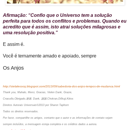
Afirmação: “Confio que o Universo tem a solução
perfeita para todos os conflitos e problemas. Quando eu
acredito que é assim, isto atrai soluções milagrosas e
uma resolução positiva.”
E assim é.
Você é ternamente amado e apoiado, sempre
Os Anjos
http://stelalecocq.blogspot.com/2013/09/sabedoria-dos-anjos-tempos-de-mudanca.html
Thank you, Mahalo, Merci, Gracias, Vielen Dank, Grazie,
Спасибо,Obrigado,谢谢, Dank, 謝謝,Chokran,Děkuji,Kiitos
Direitos Autorais Universais©2013 por Sharon Taphorn
Todos os direitos reservados.
Por favor, compartilhe os artigos, contanto que o autor e as informações de contato sejam
sempre incluídos, a mensagem esteja completa e os créditos dados a autora.