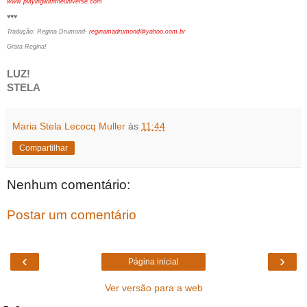
www.playingwiththeuniverse.com
♥♥♥
Tradução: Regina Drumond-
reginamadrumond@yahoo.com.br
Grata Regina!
LUZ!
STELA
Maria Stela Lecocq Muller
às
11:44
Compartilhar
Nenhum comentário:
Postar um comentário
‹
›
Página inicial
Ver versão para a web