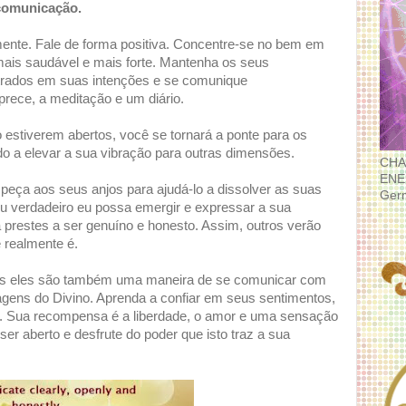
comunicação.
ente. Fale de forma positiva. Concentre-se no bem em
, mais saudável e mais forte. Mantenha os seus
trados em suas intenções e se comunique
rece, a meditação e um diário.
stiverem abertos, você se tornará a ponte para os
o a elevar a sua vibração para outras dimensões.
CHA
ENE
peça aos seus anjos para ajudá-lo a dissolver as suas
Ger
u verdadeiro eu possa emergir e expressar a sua
 prestes a ser genuíno e honesto. Assim, outros verão
 realmente é.
pois eles são também uma maneira de se comunicar com
gens do Divino. Aprenda a confiar em seus sentimentos,
o. Sua recompensa é a liberdade, o amor e uma sensação
ser aberto e desfrute do poder que isto traz a sua