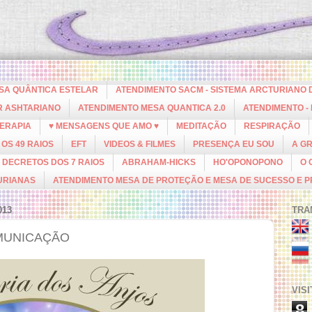
ESA QUÂNTICA ESTELAR
ATENDIMENTO SACM - SISTEMA ARCTURIANO 
R ASHTARIANO
ATENDIMENTO MESA QUANTICA 2.0
ATENDIMENTO -
ERAPIA
♥ MENSAGENS QUE AMO ♥
MEDITAÇÃO
RESPIRAÇÃO
OS 49 RAIOS
EFT
VIDEOS & FILMES
PRESENÇA EU SOU
A G
DECRETOS DOS 7 RAIOS
ABRAHAM-HICKS
HO'OPONOPONO
O 
URIANAS
ATENDIMENTO MESA DE PROTEÇÃO E MESA DE SUCESSO E 
013
TRA
OMUNICAÇÃO
VIS
8