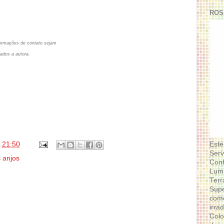
ROS
informações de contato sejam
ados a autora.
s
21:50
Este
Serv
 anjos
Conf
Lumi
Terr
Supe
como
irra
Colo