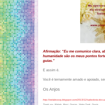
Afirmação: “Eu me comunico clara, ab
humanidade são os meus pontos forte
guias.”
E assim é.
Você é ternamente amado e apoiado, s
Os Anjos
http://stelalecocq.blogspot.com/2013/12/sabedoria-dos-
Thank you, Mahalo, Merci, Gracias, Vielen Dank, Grazie,