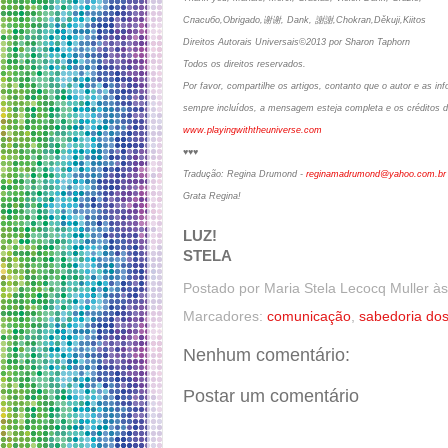
Спасибо,Obrigado,谢谢, Dank, 謝謝,Chokran,Děkuji,Kiitos
Direitos Autorais Universais©2013 por Sharon Taphorn
Todos os direitos reservados.
Por favor, compartilhe os artigos, contanto que o autor e as 
sempre incluídos, a mensagem esteja completa e os créditos d
www.playingwiththeuniverse.com
♥♥♥
Tradução: Regina Drumond -
reginamadrumond@yahoo.com.br
Grata Regina!
LUZ!
STELA
Postado por
Maria Stela Lecocq Muller
à
Marcadores:
comunicação
,
sabedoria dos
Nenhum comentário:
Postar um comentário