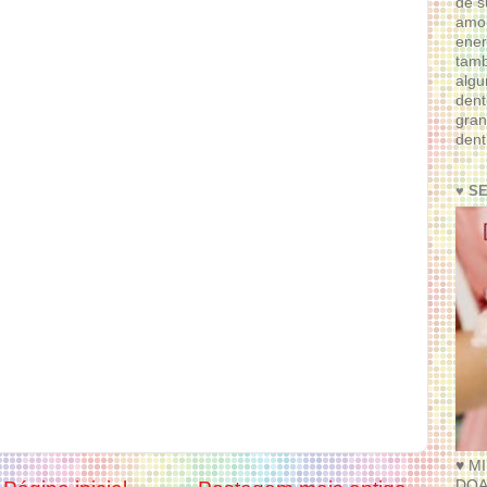
de s
amor
ener
tam
algu
dent
gran
dent
♥ S
♥ M
DOA