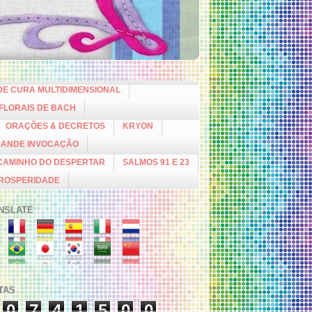
DE CURA MULTIDIMENSIONAL
 FLORAIS DE BACH
ORAÇÕES & DECRETOS
KRYON
RANDE INVOCAÇÃO
CAMINHO DO DESPERTAR
SALMOS 91 E 23
PROSPERIDADE
NSLATE
ITAS
0
7
4
1
5
0
0