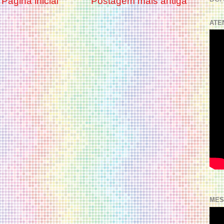
Página inicial
Postagem mais antiga
ATE
MES