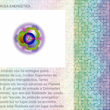
ÁCEA ENERGÉTICA
 símbolo nos foi entregue pelos
idores da Luz, Irmãos Superiores da
ederação Intergaláctica, Seres
nosos em serviço amoroso ao Planeta
a. É um portal de entrada a Dimensões
riores, que tem por finalidade ser usado
 um “escudo de proteção energética”,
diando luz no lugar onde se encontre.
que esta Rosácea em um lugar preferido