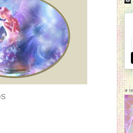
⚜️ H
OS