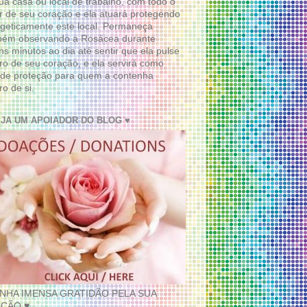
ua casa ou local de trabalho, com todo o
 de seu coração e ela atuará protegendo
geticamente este local. Permaneça
bém observando a Rosácea durante
ns minutos ao dia até sentir que ela pulse
ro de seu coração, e ela servirá como
de proteção para quem a contenha
ro de si.
EJA UM APOIADOR DO BLOG ♥
INHA IMENSA GRATIDÃO PELA SUA
ÇÃO ♥