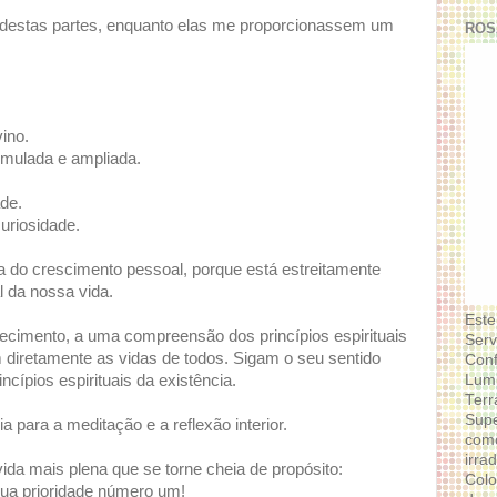
r destas partes, enquanto elas me proporcionassem um
ROS
vino.
timulada e ampliada.
de.
uriosidade.
oa do crescimento pessoal, porque está estreitamente
l da nossa vida.
Este
ecimento, a uma compreensão dos princípios espirituais
Serv
 diretamente as vidas de todos. Sigam o seu sentido
Conf
Lumi
cípios espirituais da existência.
Terr
Supe
 para a meditação e a reflexão interior.
como
irra
ida mais plena que se torne cheia de propósito:
Colo
sua prioridade número um!