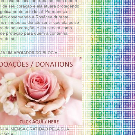
ua casa ou local de trabalho, com todo o
 de seu coração e ela atuará protegendo
geticamente este local. Permaneça
bém observando a Rosácea durante
ns minutos ao dia até sentir que ela pulse
ro de seu coração, e ela servirá como
de proteção para quem a contenha
ro de si.
EJA UM APOIADOR DO BLOG ♥
INHA IMENSA GRATIDÃO PELA SUA
ÇÃO ♥