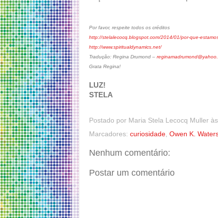
Por favor, respeite todos os créditos
http://stelalecocq.blogspot.com/2014/01/por-que-estamos
http://www.spiritualdynamics.net/
Tradução: Regina Drumond –
reginamadrumond@yahoo.
Grata Regina!
LUZ!
STELA
Postado por
Maria Stela Lecocq Muller
à
Marcadores:
curiosidade
,
Owen K. Water
Nenhum comentário:
Postar um comentário