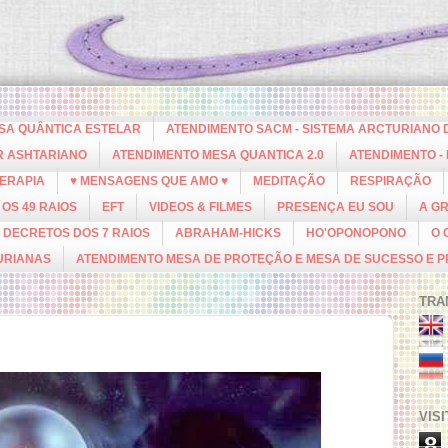
ESA QUÂNTICA ESTELAR
ATENDIMENTO SACM - SISTEMA ARCTURIANO 
R ASHTARIANO
ATENDIMENTO MESA QUANTICA 2.0
ATENDIMENTO -
ERAPIA
♥ MENSAGENS QUE AMO ♥
MEDITAÇÃO
RESPIRAÇÃO
OS 49 RAIOS
EFT
VIDEOS & FILMES
PRESENÇA EU SOU
A G
DECRETOS DOS 7 RAIOS
ABRAHAM-HICKS
HO'OPONOPONO
O 
URIANAS
ATENDIMENTO MESA DE PROTEÇÃO E MESA DE SUCESSO E 
TRA
VIS
8