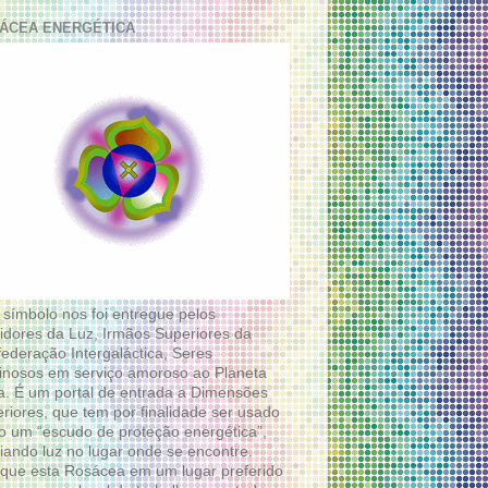
ÁCEA ENERGÉTICA
 símbolo nos foi entregue pelos
idores da Luz, Irmãos Superiores da
ederação Intergaláctica, Seres
nosos em serviço amoroso ao Planeta
a. É um portal de entrada a Dimensões
riores, que tem por finalidade ser usado
 um “escudo de proteção energética”,
diando luz no lugar onde se encontre.
que esta Rosácea em um lugar preferido