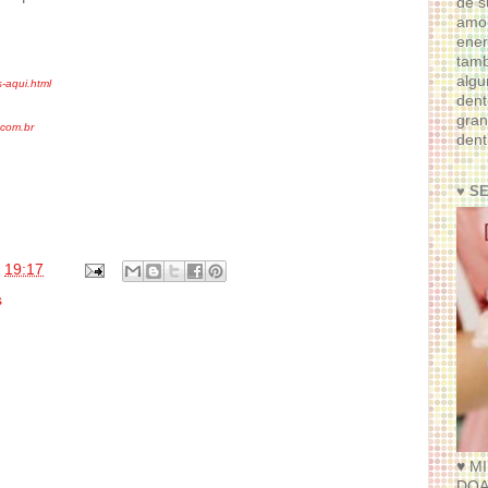
de s
amor
ener
tam
algu
-aqui.html
dent
gran
com.br
dent
♥ S
s
19:17
s
♥ M
DOA