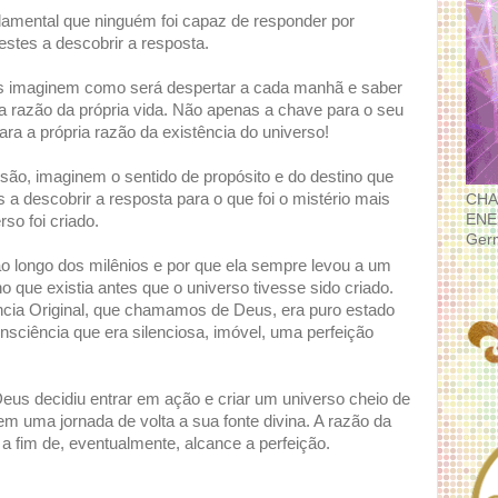
ndamental que ninguém foi capaz de responder por
estes a descobrir a resposta.
s imaginem como será despertar a cada manhã e saber
a razão da própria vida. Não apenas a chave para o seu
ra a própria razão da existência do universo!
são, imaginem o sentido de propósito e do destino que
 a descobrir a resposta para o que foi o mistério mais
CHA
ENE
rso foi criado.
Ger
o longo dos milênios e por que ela sempre levou a um
 que existia antes que o universo tivesse sido criado.
ncia Original, que chamamos de Deus, era puro estado
sciência que era silenciosa, imóvel, uma perfeição
Deus decidiu entrar em ação e criar um universo cheio de
em uma jornada de volta a sua fonte divina. A razão da
 a fim de, eventualmente, alcance a perfeição.