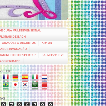
DE CURA MULTIDIMENSIONAL
 FLORAIS DE BACH
ORAÇÕES & DECRETOS
KRYON
RANDE INVOCAÇÃO
CAMINHO DO DESPERTAR
SALMOS 91 E 23
PROSPERIDADE
NSLATE
ITAS
0
7
3
6
7
9
8