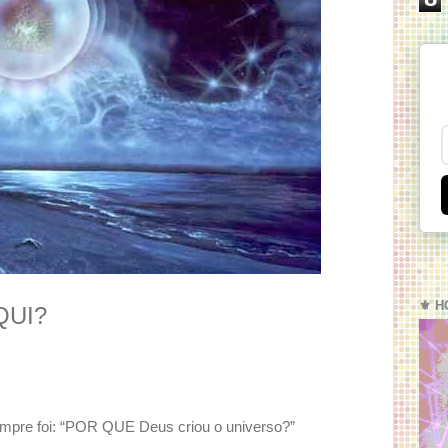
⚜️ H
QUI?
 sempre foi: “POR QUE Deus criou o universo?”