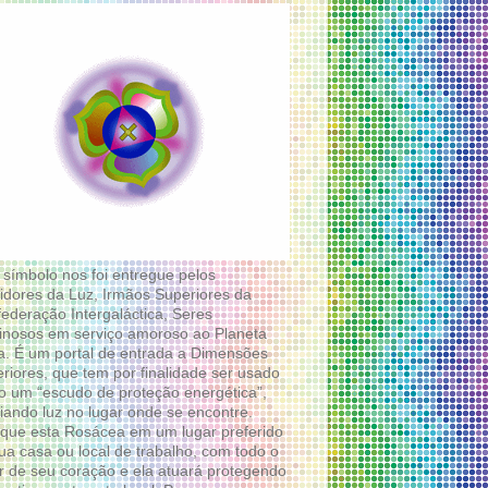
 símbolo nos foi entregue pelos
idores da Luz, Irmãos Superiores da
ederação Intergaláctica, Seres
nosos em serviço amoroso ao Planeta
a. É um portal de entrada a Dimensões
riores, que tem por finalidade ser usado
 um “escudo de proteção energética”,
diando luz no lugar onde se encontre.
que esta Rosácea em um lugar preferido
ua casa ou local de trabalho, com todo o
 de seu coração e ela atuará protegendo