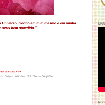
do Universo. Confio em mim mesmo e em minha
MAN
e serei bem sucedido.”
njos-confianca.html
сибо, Obrigado, 谢谢, Dank, 謝謝, Chokran,Děkuji,Kiitos
ROS