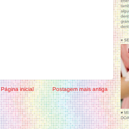
ener
tam
algu
dent
gran
dent
♥ S
Página inicial
Postagem mais antiga
♥ M
DOA