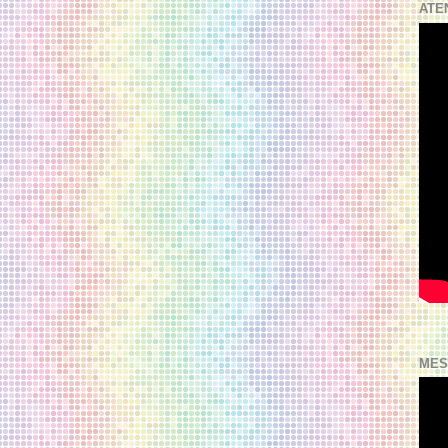
ATE
MES