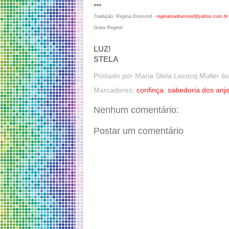
♥♥♥
Tradução: Regina Drumond -
reginamadrumond@yahoo.com.br
Grata Regina!
LUZ!
STELA
Postado por
Maria Stela Lecocq Muller
à
Marcadores:
confinça
,
sabedoria dos anj
Nenhum comentário:
Postar um comentário