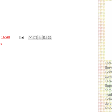
s
16:40
os
Este
Serv
Conf
Lumi
Terr
Supe
como
irra
Colo
de s
amor