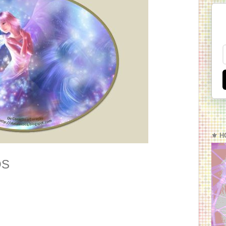
⚜️ H
OS