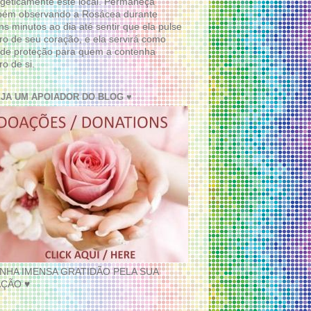
geticamente este local. Permaneça
bém observando a Rosácea durante
ns minutos ao dia até sentir que ela pulse
ro de seu coração, e ela servirá como
de proteção para quem a contenha
ro de si.
EJA UM APOIADOR DO BLOG ♥
INHA IMENSA GRATIDÃO PELA SUA
ÇÃO ♥