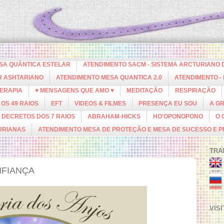
ESA QUÂNTICA ESTELAR
ATENDIMENTO SACM - SISTEMA ARCTURIANO 
R ASHTARIANO
ATENDIMENTO MESA QUANTICA 2.0
ATENDIMENTO -
ERAPIA
♥ MENSAGENS QUE AMO ♥
MEDITAÇÃO
RESPIRAÇÃO
OS 49 RAIOS
EFT
VIDEOS & FILMES
PRESENÇA EU SOU
A G
DECRETOS DOS 7 RAIOS
ABRAHAM-HICKS
HO'OPONOPONO
O 
URIANAS
ATENDIMENTO MESA DE PROTEÇÃO E MESA DE SUCESSO E 
TRA
NFIANÇA
VIS