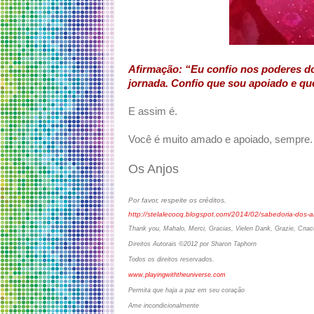
Afirmação: “Eu confio nos poderes 
jornada. Confio que sou apoiado e qu
E assim é.
Você é muito amado e apoiado, sempre.
Os Anjos
Por favor, respeite os créditos.
http://stelalecocq.blogspot.com/2014/02/sabedoria-dos-a
Thank you, Mahalo, Merci, Gracias, Vielen Dank, Grazie, Спа
Direitos Autorais ©2012 por Sharon Taphorn
Todos os direitos reservados.
www.playingwiththeuniverse.com
Permita que haja a paz em seu coração
Ame incondicionalmente