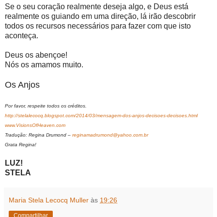
Se o seu coração realmente deseja algo, e Deus está
realmente os guiando em uma direção, lá irão descobrir
todos os recursos necessários para fazer com que isto
aconteça.
Deus os abençoe!
Nós os amamos muito.
Os Anjos
Por favor, respeite todos os créditos.
http://stelalecocq.blogspot.com/2014/03/mensagem-dos-anjos-decisoes-decisoes.html
www.VisionsOfHeaven.com
Tradução: Regina Drumond –
reginamadrumond@yahoo.com.br
Grata Regina!
LUZ!
STELA
Maria Stela Lecocq Muller
às
19:26
Compartilhar